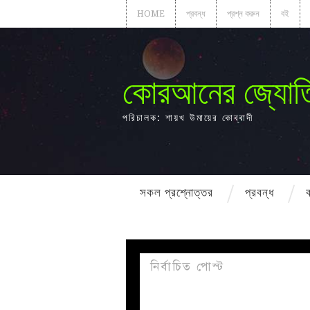
HOME
প্রবন্ধ
প্রশ্ন করুন
বই
কোরআনের জ্যোত
পরিচালক: শায়খ উমায়ের কোব্বাদী
সকল প্রশ্নোত্তর
প্রবন্ধ
নির্বাচিত পোস্ট