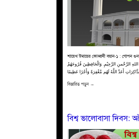
শায়েখ উমায়ের কোব্বাদী বয়ান-১ : গোপন গুনাহর চিকিৎসা  وَسَلَامٌ عَلَى عِبَادِهِ الَّذِيْن
َ اللهِ الرَّحْمنِ الرَّحِيْمِ. وَالْحَافِظِينَ فُرُوجَهُمْ
বিস্তারিত পড়ুন
→
বিশ্ব ভালোবাসা দিবস: অব