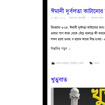
ঈমানী দুর্বলতা কাটানোর
১৭ জুন, ২০১৯
উমায়ের কোব্বাদী
মন্তব্য করুন
জিজ্ঞাসা–৮২৪: ঈমানী দুর্বলতা কাটানোর 
প্রকার পাপ কাজ থেকে বেঁচে থাকতে কী করব
লক্ষণ হলো গুনাহ ও হারাম কাজে লিপ্ত হওয়া। 
বিস্তারিত পড়ুন
→
ঈমান/আকিদা
,
নির্বাচিত পোস্ট
ঈমান
খুতুবাত