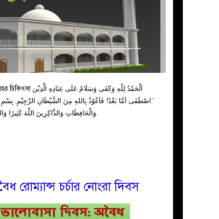
اَلْحَمْدُ لِلّهِ وَكَفَى
اصْطَفَى اَمَّا بَعْدُ! فَاَعُوْذُ بِاللهِ مِنَ الشَّيْطَانِ الرَّجِيْمِ. بِسْمِ
وَالْحَافِظَاتِ وَالذَّاكِرِينَ اللَّهَ كَثِيرًا وَالذَّاكِرَاتِ أَعَدَّ اللَّهُ لَهُم مَّغْفِرَةً وَأَجْرًا عَظِيمًا.
ৈধ রোম্যান্স চর্চার নোংরা দিবস