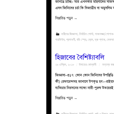
জানতে চাচ্ছি। আর এখনকার মহিলাদের সাজসজ্জ
এসব জিনিসের চর্চা কি বিজাতীয় বা অমুসলিম স
বিস্তারিত পড়ুন
→
নারীদের জিজ্ঞাসা
,
নির্বাচিত পোস্ট
,
সাজসজ্জা/পোশাক-
পারফিউম
,
প্রসাধনী
,
বডি স্প্রে
,
ব্রেস
,
ভ্রু প্লাক
,
মেকআ
হিজাবের বৈশিষ্ট্যাবলি
২৯ এপ্রিল, ২০১৮
উমায়ের কোব্বাদী
মন্তব্য কর
জিজ্ঞাসা–৩১৭: কোন কোন জিনিসের উপস্থিতি থাক
কী) রেফারেন্সসহ জানালে উপকৃত হব।–রাইয়
ব্যভিচার নিরসনের লক্ষ্যে নারী-পুরুষ উভয়ের
বিস্তারিত পড়ুন
→
নারীদের জিজ্ঞাসা
,
নির্বাচিত পোস্ট
,
পর্দা ও হিজাব
,
সাজ