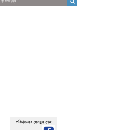
01325466920
1325466920
পরিচালকের ফেসবুক পেজ