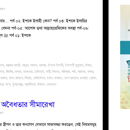
করুন
 নাম… পর্ব ০২: ইশকে ইলাহী কেন? পর্ব ০৩: ইশকে ইলাহির
ও বেদনা পর্ব-০৫: আশেক তথা আল্লাহপ্রেমিকের অবস্থা পর্ব-০৬:
আল্লামা শিবলি রহ.-এর ঘটনাসমূহ ইশকে রাসূল ﷺ পর্ব ০১: ইশকে
সতা
,
আত্মার ব্যাধি
,
আনন্দ
,
আমল
,
আশুরা
,
ইশকে ইলাহী
,
ইসলাহী খুতুবাত
,
উম্মত
,
্নাত
,
জিকির
,
ঝগড়া
,
তাকওয়া
,
দুশ্চিন্তা
,
নারী
,
নিবন্ধ
,
পরিশ্রম
,
পর্দা
,
প্রবন্ধ
,
ফজর
,
 খেদমত
,
মাহে রমযান
,
মিথ্যা
,
মেডিটেশন
,
যবান
,
যাকাত
,
যোগ ব্যায়াম
,
রূপচর্চা
,
রোজা
,
সার
,
সা'দ
,
সুস্বাস্থ্যে
,
স্বাধীনতা
,
হিজাব
,
হেদায়েত
 ও অবৈধতার সীমারেখা
রুন
্ত্রীগণ ও তার কন্যাগণ যেভাবে সাজসজ্জা করতেন, সেই নিয়মসমূহ