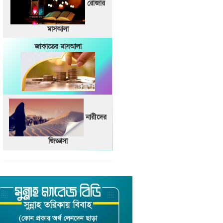
রোজার
মাসআলা
জাকাতের মাসআলা
নারীদের
জিজ্ঞাসা