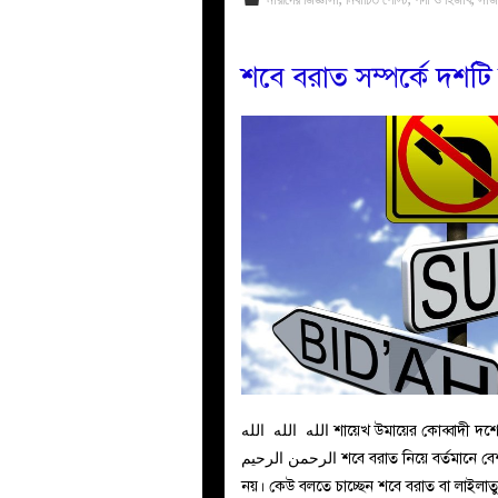
শবে বরাত সম্পর্কে দশটি
الله الله الله শায়েখ উমায়ের কোব্বাদী দশের সমাহার পর্ব-০৭ : শবে বরাত সম্পর্কে দশটি জরুরি কথা بسم الله
الرحمن الرحيم শবে বরাত নিয়ে বর্তমানে বেশ বির্তকমণ্ডিত একটি অবস্থা বিরাজমান- সেটা কোনোভাবেই কাম্য
নয়। কেউ বলতে চাচ্ছেন শবে বরাত বা লাইলাত