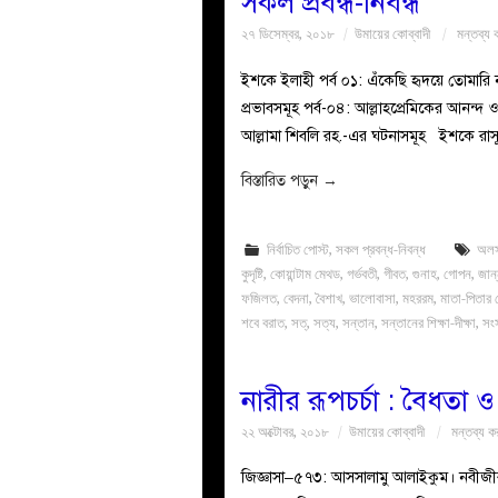
সকল প্রবন্ধ-নিবন্ধ
২৭ ডিসেম্বর, ২০১৮
উমায়ের কোব্বাদী
মন্তব্য 
ইশকে ইলাহী পর্ব ০১: এঁকেছি হৃদয়ে তোমারি
প্রভাবসমূহ পর্ব-০৪: আল্লাহপ্রেমিকের আনন্দ 
বিস্তারিত পড়ুন
→
নির্বাচিত পোস্ট
,
সকল প্রবন্ধ-নিবন্ধ
অল
কুদৃষ্টি
,
কোয়ান্টাম মেথড
,
গর্ভবতী
,
গীবত
,
গুনাহ
,
গোপন
,
জান
ফজিলত
,
বেদনা
,
বৈশাখ
,
ভালোবাসা
,
মহররম
,
মাতা-পিতার
শবে বরাত
,
সত্
,
সত্য
,
সন্তান
,
সন্তানের শিক্ষা-দীক্ষা
,
সং
নারীর রূপচর্চা : বৈধতা
২২ অক্টোবর, ২০১৮
উমায়ের কোব্বাদী
মন্তব্য ক
জিজ্ঞাসা–৫৭৩: আসসালামু আলাইকুম। নবীজীর স