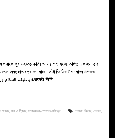
আপনাকে খুব মহব্বত করি। আমার প্রশ্ন হচ্ছে, কথিত একজন তার
মুখমণ্ডল এবং হাত দেখানো যাবে। এটা কি ঠিক? জানালে উপকৃত
হই।–md billal hossain জবাব: وعليكم السلام ورحمة الله প্রশ্নকারী দীনি
িত পোস্ট
,
পর্দা ও হিজাব
,
সাজসজ্জা/পোশাক-পরিচ্ছদ
চেহারা
,
নিকাব
,
নেকাব
,