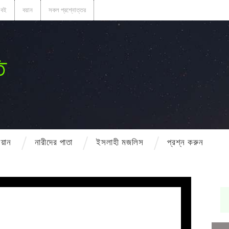
বই
বয়ান
সকল প্রশ্নোত্তর
ি
বয়ান
নারীদের পাতা
ইসলাহী মজলিস
প্রশ্ন করুন