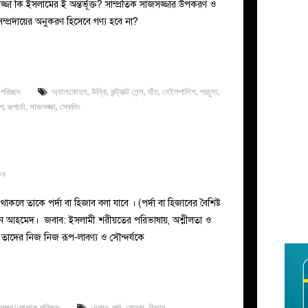
া কি ইসলামের ই অন্তর্ভূক্ত? সাম্প্রতিক সাজসজ্জার উপকরণ ও
ম্প্রদায়ের অনুকরণ হিসেবে গণ্য হবে না?
পরিচ্ছদ
অ্যালকোহল
,
উল্কি
,
কন্ট্যাক্ট লেন্স
,
দাঁত
,
নেইলপালিশ
,
পরচুলা
,
প
,
রূপচর্চা
,
সাজসজ্জা
,
স্কেলিং
ুন
লে তাকে পর্দা বা হিজাব বলা যাবে । (পর্দা বা হিজাবের বৈশিষ্ট
ান আহমেদ। জবাব: ইসলামী শরীয়তের পরিভাষায়, অশ্লীলতা ও
ই তাদের নিজ নিজ রূপ-লাবণ্য ও সৌন্দর্যকে
সজ্জা/পোশাক-পরিচ্ছদ
নেকাব
,
পর্দা
,
বোরকা
,
হিজাব