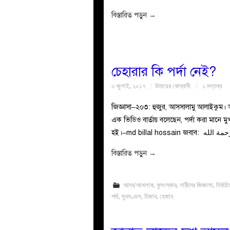
বিস্তারিত পড়ুন
→
চেহারার কি পর্দা নেই?
৩ জুলাই, ২০১৭
উমায়ের কোব্বাদী
২ মন্তব্য
জিজ্ঞাসা–২০৩: হুজুর, আসসালামু আলাইকুম। 
এক ভিডিও বার্তায় বলেছেন, পর্দা করা মানে 
বিস্তারিত পড়ুন
→
আদব/আখলাক
,
কুসংস্কার
,
নারীদের জিজ্ঞাসা
,
নির্বাচ
পর্দা
,
মুখমণ্ডল
,
হিজাব
,
হেজাব