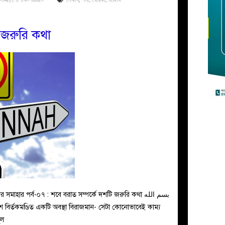
 জরুরি কথা
ুল