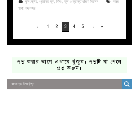
কুসংস্কার
,
প্রচলিত ভুল
,
বিবিধ
,
ভুল ও ভ্রান্ত ধারণা নিরসন
নজর
লাগা
,
বদ নজর
←
1
2
3
4
5
→
»
প্রশ্ন করার আগে এখানে খুঁজুন। প্রশ্নটি না পেলে
প্রশ্ন করুন।