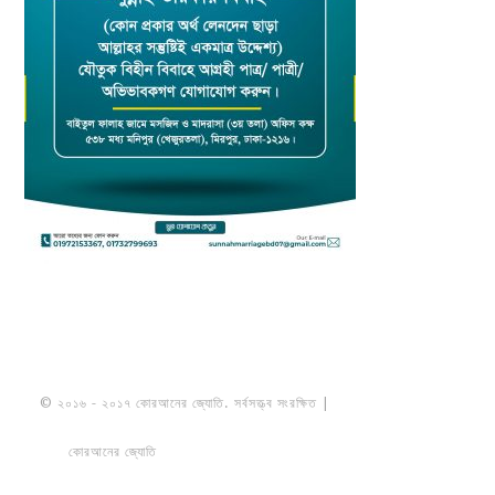
© ২০১৬ - ২০১৭ কোরআনের জ্যোতি. সর্বসত্ত্ব সংরক্ষিত |
মাওলানা উমায়ের কোব্বাদী
নকশবন্দী
কোরআনের জ্যোতি
তৈরি করেছে ডায়নামিক সলভারস বাংলাদেশ
PRIVACY
POLICY