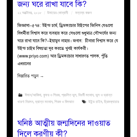
জন্য ঘরে রাখা যাবে কি?
২২ অক্টোবর, ২০১৮
উমায়ের কোব্বাদী
মন্তব্য করুন
জিজ্ঞাসা–৫৭৪: উইন্ড চার্ম, ড্রিমক্যাচার টাইপের জিনিস যেগুলো
বিধর্মীরা বিশ্বাস করে ব্যবহার করে সেগুলো শুধুমাত্র সৌন্দর্যের জন্য
ঘরে রাখা যাবে কি?–ইয়ামুন নাহার। জবাব: চীনারা বিশ্বাস করে যে
উইন্ড চাইম বিষণ্ণতা দূর করতে খুবই কার্যকরী।
(www.priyo.com) আর ড্রিমক্যাচার সাধারণত পালক, পুঁতি
এধরনের
বিস্তারিত পড়ুন
→
ঈমান/আকিদা
,
কুফর ও শিরক
,
প্রচলিত ভুল
,
বিধর্মী মতবাদ
,
ভুল ও ভ্রান্ত
ধারণা নিরসন
,
ভ্রান্ত মতবাদ
,
শিরক ও বিদআত
উইন্ড চাইম
,
ড্রিমক্যাচার
ঘনিষ্ঠ আত্মীয় জন্মদিনের দাওয়াত
দিলে করণীয় কী?