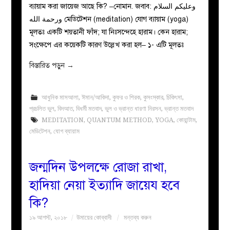
ব্যায়াম করা জায়েজ আছে কি? –নোমান. জবাব: وعليكم السلام
ورحمة الله মেডিটেশন (meditation) যোগ ব্যায়াম (yoga)
মূলতঃ একটি শয়তানী ফাঁদ; যা নিঃসন্দেহে হারাম। কেন হারাম;
সংক্ষেপে এর কয়েকটি কারণ উল্লেখ করা হল– ১- এটি মূলতঃ
বিস্তারিত পড়ুন
→
আধুনিক মাসআলা
,
ঈমান/আকিদা
,
কুফর ও শিরক
,
কুসংস্কার
,
চিকিৎসা
,
প্রচলিত ভুল
,
বিদআত
,
বিধর্মী মতবাদ
,
ভুল ও ভ্রান্ত ধারণা নিরসন
,
ভ্রান্ত মতবাদ
MEDITATION
,
QUANTUM METHOD
,
YOGA
,
কোয়ান্টাম
,
মেডিটেশন
,
যোগ ব্যায়াম
জন্মদিন উপলক্ষে রোজা রাখা,
হাদিয়া নেয়া ইত্যাদি জায়েয হবে
কি?
১৯ আগস্ট, ২০১৮
উমায়ের কোব্বাদী
মন্তব্য করুন