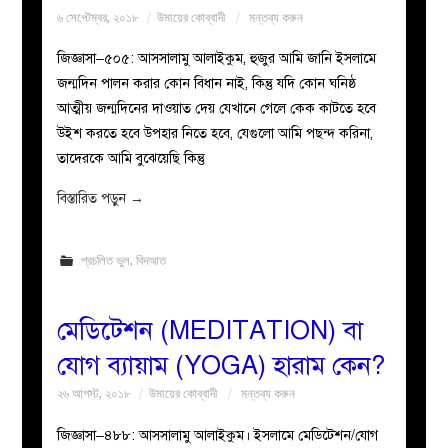
৬ সেপ্টেম্বর, ২০১৮
উমায়ের কোব্বাদী
মন্তব্য করুন
জিজ্ঞাসা–৫০৫: আসসালামু আলাইকুম, হুজুর আমি জানি ইসলামে
জন্মদিন পালন করার কোন বিধান নাই, কিন্তু যদি কোন ঘনিষ্ঠ
আত্মীয় জন্মদিনের দাওয়াত দেয় যেখানে গেলে কেক কাটতে হবে
উইশ করতে হবে উপহার নিতে হবে, যেগুলো আমি পছন্দ করিনা,
তাদেরকে আমি বুঝেয়েছি কিন্তু
বিস্তারিত পড়ুন
→
প্রচলিত ভুল
,
বিদআত
মেডিটেশন (MEDITATION) বা
যোগ ব্যায়াম (YOGA) হারাম কেন?
২৬ আগস্ট, ২০১৮
উমায়ের কোব্বাদী
মন্তব্য করুন
জিজ্ঞাসা–৪৮৮: আসসালামু আলাইকুম। ইসলামে মেডিটেশন/যোগ