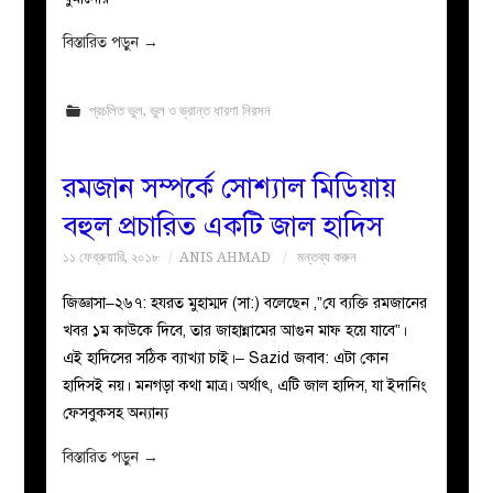
বিস্তারিত পড়ুন
→
প্রচলিত ভুল
,
ভুল ও ভ্রান্ত ধারণা নিরসন
রমজান সম্পর্কে সোশ্যাল মিডিয়ায়
বহুল প্রচারিত একটি জাল হাদিস
১১ ফেব্রুয়ারি, ২০১৮
ANIS AHMAD
মন্তব্য করুন
জিজ্ঞাসা–২৬৭: হযরত মুহাম্মদ (সা:) বলেছেন ,”যে ব্যক্তি রমজানের
খবর ১ম কাউকে দিবে, তার জাহান্নামের আগুন মাফ হয়ে যাবে”।
এই হাদিসের সঠিক ব্যাখ্যা চাই।– Sazid জবাব: এটা কোন
হাদিসই নয়। মনগড়া কথা মাত্র। অর্থাৎ, এটি জাল হাদিস, যা ইদানিং
ফেসবুকসহ অন্যান্য
বিস্তারিত পড়ুন
→