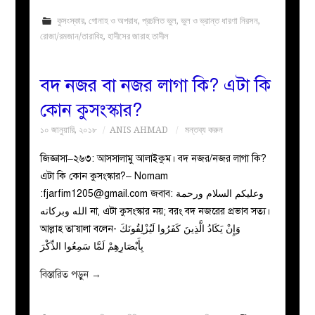
কুসংস্কার
,
গোনাহ ও অপরাধ
,
প্রচলিত ভুল
,
ভুল ও ভ্রান্ত ধারণা নিরসন
,
রোজা/রমজান/তারাবিহ
,
হাদীসের জারাহ তাদীল
বদ নজর বা নজর লাগা কি? এটা কি
কোন কুসংস্কার?
১০ জানুয়ারি, ২০১৮
ANIS AHMAD
মন্তব্য করুন
জিজ্ঞাসা–২৬৩: আসসালামু আলাইকুম। বদ নজর/নজর লাগা কি?
এটা কি কোন কুসংস্কার?– Nomam
:
fjarfim1205@gmail.com
জবাব: وعليكم السلام ورحمة
الله وبركاته না, এটা কুসংস্কার নয়; বরং বদ নজরের প্রভাব সত্য।
আল্লাহ তা’য়ালা বলেন- وَإِنْ يَكَادُ الَّذِينَ كَفَرُوا لَيُزْلِقُونَكَ
بِأَبْصَارِهِمْ لَمَّا سَمِعُوا الذِّكْرَ
বিস্তারিত পড়ুন
→