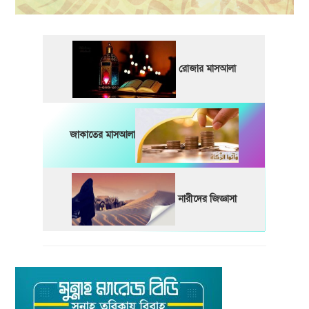
রোজার মাসআলা
জাকাতের মাসআলা
নারীদের জিজ্ঞাসা