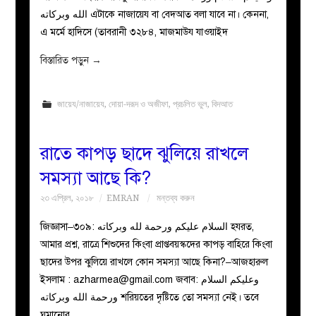
الله وبركاته এটাকে নাজায়েয বা বেদআত বলা যাবে না। কেননা,
এ মর্মে হাদিসে (তাবরানী ৩২৮৪, মাজমাউয যাওয়াইদ
বিস্তারিত পড়ুন
→
জায়েয/নাজায়েয
,
দোয়া-দরূদ ও অজীফা
,
প্রচলিত ভুল
,
বিদআত
রাতে কাপড় ছাদে ঝুলিয়ে রাখলে
সমস্যা আছে কি?
২৩ এপ্রিল, ২০১৮
EMRAN
মন্তব্য করুন
জিজ্ঞাসা–৩০৯: السلام عليكم ورحمة لله وبركاته হযরত,
আমার প্রশ্ন, রাত্রে শিশুদের কিংবা প্রাপ্তবয়স্কদের কাপড় বাহিরে কিংবা
ছাদের উপর ঝুলিয়ে রাখলে কোন সমস্যা আছে কিনা?–আজহারুল
ইসলাম :
azharmea@gmail.com
জবাব: وعليكم السلام
ورحمة الله وبركاته শরিয়তের দৃষ্টিতে তো সমস্যা নেই। তবে
ঘুমানোর