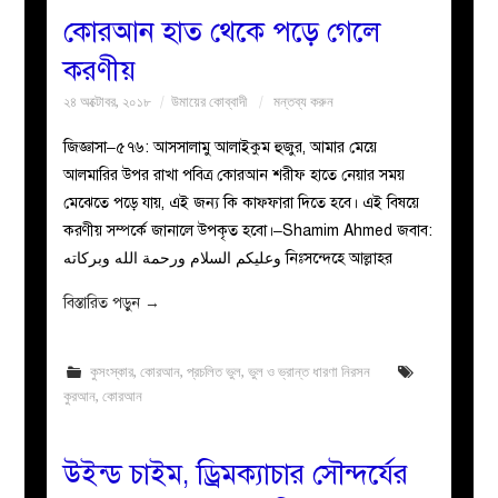
কোরআন হাত থেকে পড়ে গেলে
করণীয়
২৪ অক্টোবর, ২০১৮
উমায়ের কোব্বাদী
মন্তব্য করুন
জিজ্ঞাসা–৫৭৬: আসসালামু আলাইকুম হুজুর, আমার মেয়ে
আলমারির উপর রাখা পবিত্র কোরআন শরীফ হাতে নেয়ার সময়
মেঝেতে পড়ে যায়, এই জন্য কি কাফ্ফারা দিতে হবে। এই বিষয়ে
করণীয় সম্পর্কে জানালে উপকৃত হবো।–Shamim Ahmed জবাব:
وعليكم السلام ورحمة الله وبركاته নিঃসন্দেহে আল্লাহর
বিস্তারিত পড়ুন
→
কুসংস্কার
,
কোরআন
,
প্রচলিত ভুল
,
ভুল ও ভ্রান্ত ধারণা নিরসন
কুরআন
,
কোরআন
উইন্ড চাইম, ড্রিমক্যাচার সৌন্দর্যের