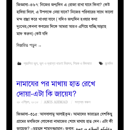
জিজ্ঞাসা–৪৬৭: নিজের জন্মদিন এ রোজা রাখা যাবে কিনা? কেউ
হাদিয়া দিলে, এ উপলক্ষে নেয়া যাবে? নিজের পরিবারের সাথে ভালো
মন্দ রান্না করে খাওয়া যাবে ( যদিও জন্মদিন হওয়ার কথা
দুঃখের,কেননা কবরের দিকে আমরা আরও এগিয়ে যাচ্ছি,আল্লাহ
মাফ করুন) কেউ যদি
বিস্তারিত পড়ুন
→
প্রচলিত ভুল
,
ভুল ও ভ্রান্ত ধারণা নিরসন
,
শিরক ও বিদআত
জন্মদিন
নামাযের পর মাথায় হাত রেখে
দোয়া-এটা কি জায়েয?
২৮ এপ্রিল, ২০১৮
ANIS AHMAD
মন্তব্য করুন
জিজ্ঞাসা–৩১৫: আসসালামু আলাইকুম। আমাদের ভারতের বেশকিছু
গ্রামের মসজিদে লোকেরা নামাজের শেষে মাথায় হাত দেন। এটা কী
জায়েজ? –মহম্মদ শামসুজ্জামান। জবাব: وعليكم السلام ورحمة