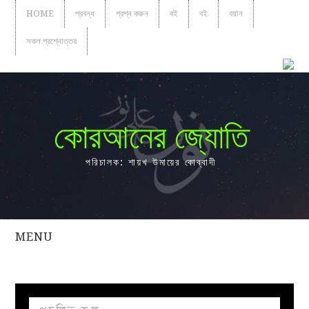
HOME
প্রবন্ধ
প্রশ্ন করুন
বই
বই
বয়ান
সকল প্রশ্নোত্তর
কোরআনের জ্যোতি
পরিচালক: শায়খ উমায়ের কোব্বাদী
MENU
সকল
প্রশ্নোত্তর
প্রবন্ধ