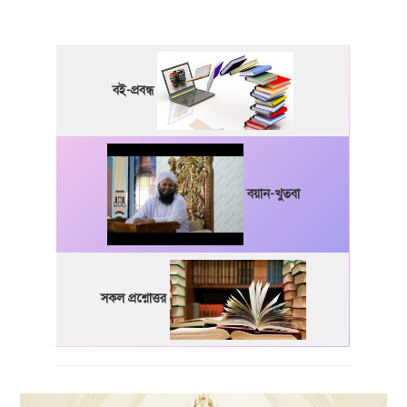
বই-প্রবন্ধ
বয়ান-খুতবা
সকল প্রশ্নোত্তর