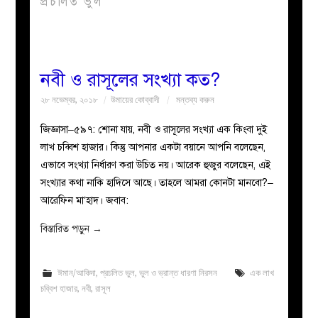
প্রচলিত ভুল
বয়ান
নারীদের
নবী ও রাসূলের সংখ্যা কত?
২৮ নভেম্বর, ২০১৮
উমায়ের কোব্বাদী
মন্তব্য করুন
পাতা
জিজ্ঞাসা–৫৯৭: শোনা যায়, নবী ও রাসূলের সংখ্যা এক কিংবা দুই
ইসলাহী
লাখ চব্বিশ হাজার। কিন্তু আপনার একটা বয়ানে আপনি বলেছেন,
এভাবে সংখ্যা নির্ধারণ করা উচিত নয়। আরেক হুজুর বলেছেন, এই
মজলিস
সংখ্যার কথা নাকি হাদিসে আছে। তাহলে আমরা কোনটা মানবো?–
আরেফিন মা’হাদ। জবাব:
প্রশ্ন
বিস্তারিত পড়ুন
→
করুন
ঈমান/আকিদা
,
প্রচলিত ভুল
,
ভুল ও ভ্রান্ত ধারণা নিরসন
এক লাখ
চব্বিশ হাজার
,
নবী
,
রাসূল