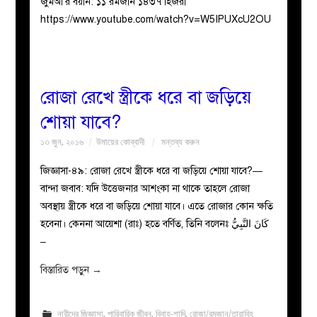
জুমআ’র বয়ান: ১১ রমজান ১৪৩৭ হিজরী
https://www.youtube.com/watch?v=W5IPUXcU2OU
রোজা রেখে স্ত্রীকে ধরে বা জড়িয়ে
শোয়া যাবে?
১৩ জুন, ২০১৬
উমায়ের কোব্বাদী
মন্তব্য করুন
জিজ্ঞাসা-৪৯: রোজা রেখে স্ত্রীকে ধরে বা জড়িয়ে শোয়া যাবে?—
বান্দা জবাব: যদি উত্তেজনার আশংকা না থাকে তাহলে রোজা
অবস্থায় স্ত্রীকে ধরে বা জড়িয়ে শোয়া যাবে। এতে রোজার কোন ক্ষতি
হবেনা। কেননা আয়েশা (রাঃ) হতে বর্ণিত, তিনি বলেনঃ ﻛَﺎﻥَ ﺍﻟﻨَّﺒِﻲُّ
–
বিস্তারিত পড়ুন
→
নারীদের জিজ্ঞাসা
,
পারিবারিক জীবন
,
বিবাহ-শাদি
,
রোজা/রমজান/তারাবিহ