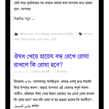
দেরি করে সূর্যোদয়ের পর নামাজ আদায় করা আপনার জন্য হারাম
হবে। আপনার
বিস্তারিত পড়ুন
→
পবিত্রতা/অযু-গোসল-তায়াম্মুম
,
রোজা/রমজান/তারাবিহ
জানাবাত
,
নামায
,
ফজরের নামাজ
,
ফরয গোসল
,
সেহরি
ঔষধ খেয়ে হায়েয বন্ধ রেখে রোযা
রাখলে কি রোযা হবে?
৩০ মে, ২০১৭
উমায়ের কোব্বাদী
১ টি মন্তব্য
জিজ্ঞাসা–১৭৬: আসসালামু আলাইকুম। হযরত একটু দ্রুত উত্তরটা
দিয়ে উপকৃত করুন। আল্লাহ আপনার এই মেহনত কবুল করুন।
আমীন। মহিলারা ঔষধ খেয়ে প্রিয়ড (হায়েয) বন্ধ রেখে রোযা রাখলে
কি রোযা হবে? আর যদি রোযা না হয় তাহলে তাদের কি করনীয়?–
وابن السبيل জবাব: