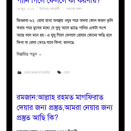
পানি গিলে ফেললে কী করণীয়?
২৪ জুন, ২০১৬
উমায়ের কোব্বাদী
মন্তব্য করুন
জিজ্ঞাসা-৬২: রোযা রাখা অবস্থায় ওযুর পরে অথবা কোন কারণ কুলি
করার পরে মুখের মধ্যে যে থুথু আসে তাতে পানির একটা অংশ
আছে বলে মনে হয়। এ থুথু গিলে ফেললে রোযার কোনো ক্ষতি হবে
কিনা বা রোযা ভেঙে যাবে কিনা, জানতে
বিস্তারিত পড়ুন
→
রোজা/রমজান/তারাবিহ
রোযা
রমজান:আল্লাহ রহমত মাগফিরাত
দেয়ার জন্য প্রস্তুত,আমরা নেয়ার জন্য
প্রস্তুত আছি কি?