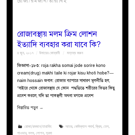
রোজা/রমজান/তারাবিহ
বয়ান
নারীদের
রোজাবস্থায় মলম ক্রিম লোশন
ইত্যাদি ব্যবহার করা যাবে কি?
পাতা
৪ জুন, ২০১৭
উমায়ের কোব্বাদী
মন্তব্য করুন
ইসলাহী
জিজ্ঞাসা–১৮৩: roja rakha somai jode sorire kono
cream(drug) makhi taile ki rojar kisu khoti hobe?—
মজলিস
naim hossain জবাব: রোজার ব্যাপারে সাধারণ মূলনীতি হল,
“বাইরে থেকে রোজাবস্থায় যে কোন পদ্ধতিতে শরীরের ভিতর কিছু
প্রশ্ন
প্রবেশ করলে, যদি তা পাকস্থলী অথবা মগজে প্রবেশ
করুন
বিস্তারিত পড়ুন
→
রোজা/রমজান/তারাবিহ
আতর
,
কেমিক্যাল পদার্থ
,
ক্রিম
,
তেল
,
পাওডার
,
মলম
,
লোশন
,
সুরমা