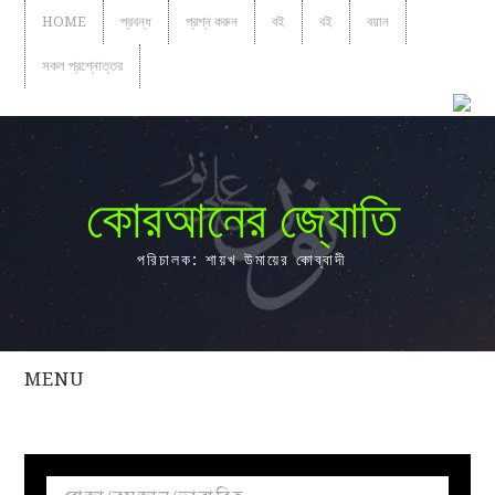
HOME
প্রবন্ধ
প্রশ্ন করুন
বই
বই
বয়ান
সকল প্রশ্নোত্তর
কোরআনের জ্যোতি
পরিচালক: শায়খ উমায়ের কোব্বাদী
MENU
সকল
প্রশ্নোত্তর
প্রবন্ধ