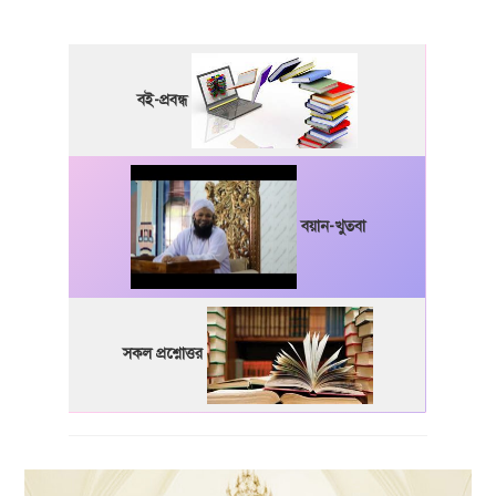
বই-প্রবন্ধ
বয়ান-খুতবা
সকল প্রশ্নোত্তর