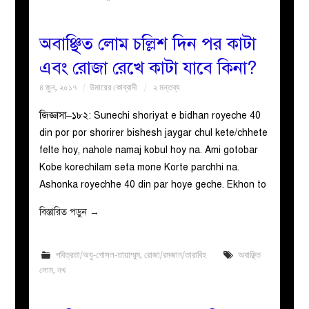
অবাঞ্ছিত লোম চল্লিশ দিন পর কাটা
এবং রোজা রেখে কাটা যাবে কিনা?
৪ জুন, ২০১৭
উমায়ের কোব্বাদী
২ মন্তব্য
জিজ্ঞাসা–১৮২: Sunechi shoriyat e bidhan royeche 40
din por por shorirer bishesh jaygar chul kete/chhete
felte hoy, nahole namaj kobul hoy na. Ami gotobar
Kobe korechilam seta mone Korte parchhi na.
Ashonka royechhe 40 din par hoye geche. Ekhon to
বিস্তারিত পড়ুন
→
পবিত্রতা/অযু-গোসল-তায়াম্মুম
,
রোজা/রমজান/তারাবিহ
অবাঞ্ছিত
লোম
,
নখ