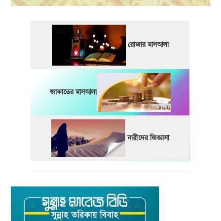
রোজার মাসআলা
জাকাতের মাসআলা
নারীদের জিজ্ঞাসা