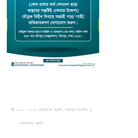
© ২০১৬ - ২০১৭ কোরআনের জ্যোতি. সর্বসত্ত্ব সংরক্ষিত |
মাওলানা উমায়ের কোব্বাদী
নকশবন্দী
কোরআনের জ্যোতি
তৈরি করেছে ডায়নামিক সলভারস বাংলাদেশ
PRIVACY
POLICY