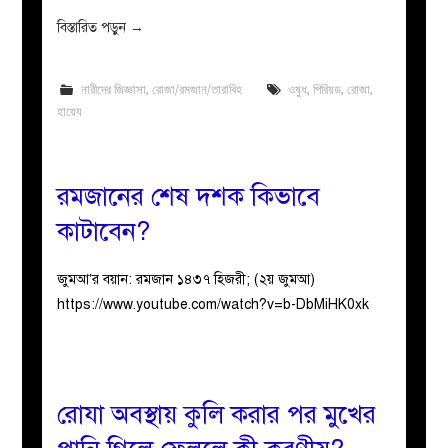
বিস্তারিত পড়ুন
→
নারীদের জিজ্ঞাসা
,
রোজা/রমজান/তারাবিহ
ওষুধ
,
পিরিয়ড
,
রোজা
,
হায়েয
রমজানের শেষ দশক কিভাবে
কাটাবেন?
জুমআ’র বয়ান: রমজান ১৪৩৭ হিজরী; (২য় জুমআ)
https://www.youtube.com/watch?v=b-DbMiHK0xk
রোযা অবস্থায় কুলি করার পর মুখের