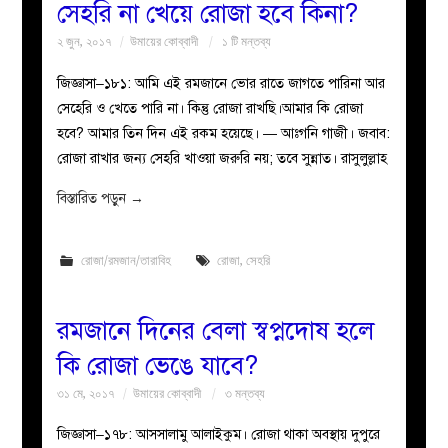
সেহরি না খেয়ে রোজা হবে কিনা?
২ জুন, ২০১৭
উমায়ের কোব্বাদী
১ টি মন্তব্য
জিজ্ঞাসা–১৮১: আমি এই রমজানে ভোর রাতে জাগতে পারিনা আর
সেহেরি ও খেতে পারি না। কিন্তু রোজা রাখছি।আমার কি রোজা
হবে? আমার তিন দিন এই রকম হয়েছে। — আঃগনি গাজী। জবাব:
রোজা রাখার জন্য সেহরি খাওয়া জরুরি নয়; তবে সুন্নাত। রাসুলুল্লাহ
বিস্তারিত পড়ুন
→
রোজা/রমজান/তারাবিহ
রোজা
,
সেহরি
রমজানে দিনের বেলা স্বপ্নদোষ হলে
কি রোজা ভেঙে যাবে?
৩১ মে, ২০১৭
উমায়ের কোব্বাদী
৩ মন্তব্য
জিজ্ঞাসা–১৭৮: আসসালামু আলাইকুম। রোজা থাকা অবস্থায় দুপুরে