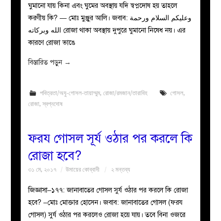
ঘুমানো যায় কিনা এবং ঘুমের অবস্থায় যদি স্বপ্নদোষ হয় তাহলে
করণীয় কি? — মোঃ মুঞ্জুর আলি। জবাব: وعليكم السلام ورحمة
الله وبركاته রোজা থাকা অবস্থায় দুপুরে ঘুমানো নিষেধ নয়। এর
কারণে রোজা ভাঙে
বিস্তারিত পড়ুন
→
পবিত্রতা/অযু-গোসল-তায়াম্মুম
,
রোজা/রমজান/তারাবিহ
গোসল
,
রোজা
,
স্বপ্নদোষ
ফরয গোসল সূর্য ওঠার পর করলে কি
রোজা হবে?
৩১ মে, ২০১৭
উমায়ের কোব্বাদী
২ মন্তব্য
জিজ্ঞাসা–১৭৭: জানাবাতের গোসল সুর্য ওঠার পর করলে কি রোজা
হবে? –মোঃ মোক্তার হোসেন। জবাব: জানাবাতের গোসল (ফরয
গোসল) সুর্য ওঠার পর করলেও রোজা হয়ে যায়। তবে বিনা ওজরে