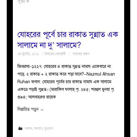
সুন্নাত
বয়ান
নারীদের
যোহরের পূর্বে চার রাকাত সুন্নাত এক
সালামে না দু’ সালামে?
পাতা
২৪ জুলাই, ২০২১
উমায়ের কোব্বাদী
মন্তব্য করুন
ইসলাহী
জিজ্ঞাসা–১২২৭: যোহরের ৪ রাকাত সুন্নত নামায একেবারে না
পড়ে, ২ রাকাত + ২ রাকাত করে পড়া যাবে?–Nazmul Ahsan
মজলিস
Ruhan জবাব: যোহরের পূর্বের চার রাকাত নামায এক সালামে
একত্রে পড়াই সুন্নত। (মারাকিল ফালাহ পৃ. ২৪৫; শরহুল মুনয়া পৃ.
প্রশ্ন
৩৯৪; আলবাহরুর রায়েক
করুন
বিস্তারিত পড়ুন
→
নামায
,
সালাত
,
সুন্নাত