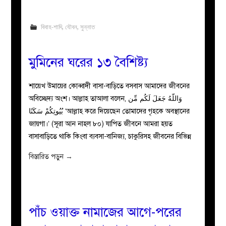
বিবাহ-শাদি
,
যৌবন
,
সুন্নাত
মুমিনের ঘরের ১৩ বৈশিষ্ট্য
শায়েখ উমায়ের কোব্বাদী বাসা-বাড়িতে বসবাস আমাদের জীবনের
অবিচ্ছেদ্য অংশ। আল্লাহ তাআলা বলেন, وَاللّهُ جَعَلَ لَكُم مِّن
بُيُوتِكُمْ سَكَنًا ‘আল্লাহ করে দিয়েছেন তোমাদের গৃহকে অবস্থানের
জায়গা।’ (সূরা আন নাহল ৮০) যাপিত জীবনে আমরা হয়ত
বাসাবাড়িতে থাকি কিংবা ব্যবসা-বানিজ্য, চাকুরিসহ জীবনের বিভিন্ন
বিস্তারিত পড়ুন
→
পাঁচ ওয়াক্ত নামাজের আগে-পরের