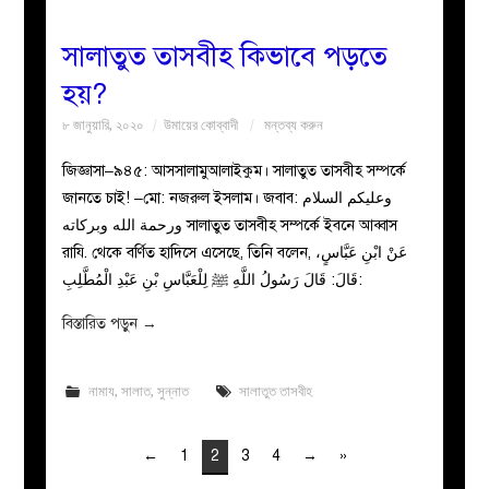
সালাতুত তাসবীহ কিভাবে পড়তে
হয়?
৮ জানুয়ারি, ২০২০
উমায়ের কোব্বাদী
মন্তব্য করুন
জিজ্ঞাসা–৯৪৫: আসসালামুআলাইকুম। সালাতুত তাসবীহ সম্পর্কে
জানতে চাই! –মো: নজরুল ইসলাম। জবাব: وعليكم السلام
ورحمة الله وبركاته সালাতুত তাসবীহ সম্পর্কে ইবনে আব্বাস
রাযি. থেকে বর্ণিত হাদিসে এসেছে, তিনি বলেন, عَنْ ابْنِ عَبَّاسٍ،
قَالَ: قَالَ رَسُولُ اللَّهِ ﷺ لِلْعَبَّاسِ بْنِ عَبْدِ الْمُطَّلِبِ:
বিস্তারিত পড়ুন
→
নামায
,
সালাত
,
সুন্নাত
সালাতুত তাসবীহ
←
1
2
3
4
→
»