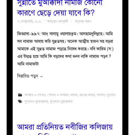
সুন্নাতে মুআক্কাদা নামাজ কোনো
কারণে ছেড়ে দেয়া যাবে কি?
৭ ফেব্রুয়ারি, ২০২১
উমায়ের কোব্বাদী
মন্তব্য করুন
জিজ্ঞাসা–৯৯৭: আস্ সালামু ওয়ালায়কুম। আলহামদুলিল্লাহ। আমি
সব নামাজ আদায় করি সুন্নতসহ। অনেক আত্মীয় স্বজন সহ বড়রা
আমাকে এই সুন্নত নামাজ পড়তে নিষেধ করছে। নবি কারিম (স:)
এর উম্মত হয়ে আমি কি বড়দের কথা শুনব নাকি নামাজ পড়ব ?
আমি নামাজটা
বিস্তারিত পড়ুন
→
অপরাধ ও গোনাহ
,
গোনাহ ও অপরাধ
,
নামায
,
বড়দের ঝগড়া
,
সালাত
,
সুন্নাত
সুন্নাতে মুআক্কাদা
,
সুন্নাতে মুয়াক্কাদা
আমরা প্রতিনিয়ত নবীজির কলিজায়