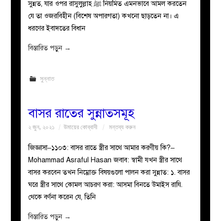
সুন্নত, যার ওপর রাসুলুল্লাহ ﷺ নিয়মিত এমনভাবে আমল করতেন
যে তা ওজরবিহীন (বিশেষ অপারগতা) কখনো ছাড়তেন না। এ
ধরণের ইবাদতের বিধান
বিস্তারিত পড়ুন
→
সুন্নাত
বাসর রাতের সুন্নাতসমূহ
২ জুন, ২০২১
উমায়ের কোব্বাদী
মন্তব্য করুন
জিজ্ঞাসা–১১০৩: বাসর রাতে স্ত্রীর সাথে আমার করণীয় কি?–
Mohammad Asraful Hasan জবাব: স্বামী যখন স্ত্রীর সাথে
বাসর করবেন তখন নিম্নোক্ত বিষয়গুলো পালন করা সুন্নাত: ১. বাসর
ঘরে স্ত্রীর সাথে কোমল আচরণ করা: আসমা বিনতে উমাইস রাযি.
থেকে বর্ণনা করেন যে, তিনি
বিস্তারিত পড়ুন
→