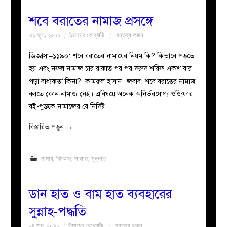
শবে বরাতের নামাজ প্রসঙ্গে
৩০ জুন, ২০২১
উমায়ের কোব্বাদী
মন্তব্য করুন
জিজ্ঞাসা–১১৯০: শবে বরাতের নামাযের নিয়ম কি? কিভাবে পড়তে
হয় এবং নফল নামাজ চার রাকাত পর পর দরুদ শরিফ একশ বার
পড়া বাধ্যকতা কিনা?–কামরুল হাসান। জবাব: শবে বরাতের নামাজ
বলতে কোন নামাজ নেই। এবিষয়ে অনেক অনির্ভরযোগ্য ওজিফার
বই-পুস্তকে নামাজের যে নির্দিষ্ট
বিস্তারিত পড়ুন
→
নামায
,
বিদআত
,
সালাত
,
সুন্নাত
ডান হাত ও বাম হাত ব্যবহারের
সুন্নাহ-পদ্ধতি
২৪ জুন, ২০২১
উমায়ের কোব্বাদী
মন্তব্য করুন