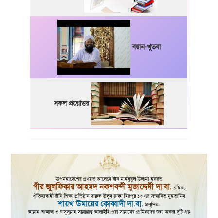
বয়ান-খুতবা
সকল প্রশ্নোত্তর