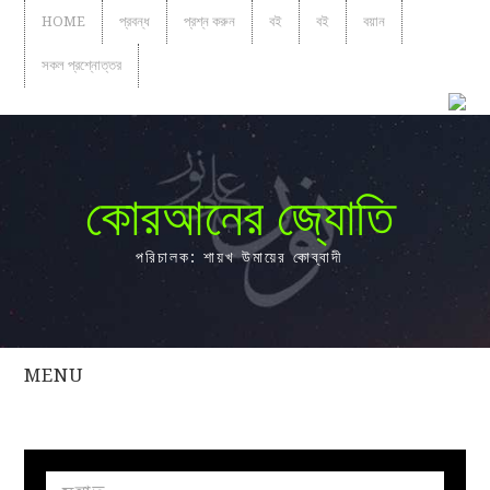
HOME
প্রবন্ধ
প্রশ্ন করুন
বই
বই
বয়ান
সকল প্রশ্নোত্তর
কোরআনের জ্যোতি
পরিচালক: শায়খ উমায়ের কোব্বাদী
MENU
সকল
প্রশ্নোত্তর
প্রবন্ধ