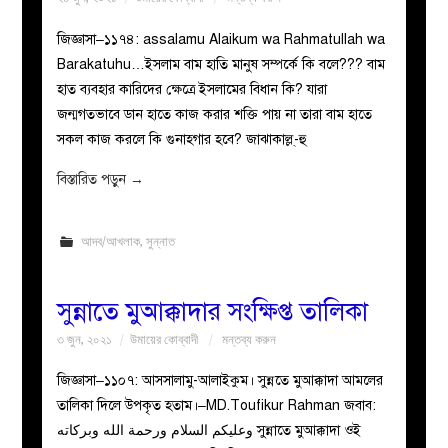
জিজ্ঞাসা–১১৭৪: assalamu Alaikum wa Rahmatullah wa
Barakatuhu…ইসলাম বাম হাতি মানুষ সম্পর্কে কি বলে??? বাম
হাত ব্যবহার কারিদের ক্ষেত্রে ইসলামের বিধান কি? যারা
জন্মগতভাবে ডান হাতে কাজ করার শক্তি পায় না তারা বাম হাতে
সকল কাজ করলে কি গুনাহগার হবে? জাঝাকাল্ল্-হু
বিস্তারিত পড়ুন
→
আদব/আখলাক
,
সুন্নাত
সুন্নাতে মুআক্কাদার সংক্ষিপ্ত তালিকা
৩ জুন, ২০২১
উমায়ের কোব্বাদী
মন্তব্য করুন
জিজ্ঞাসা–১১০৭: আসসালামু-আলাইকুম। সুন্নতে মুআক্কাদা আমলের
তালিকা দিলে উপকৃত হতাম।–MD.Toufikur Rahman জবাব:
وعليكم السلام ورحمة الله وبركاته সুন্নাতে মুআক্কাদা ওই