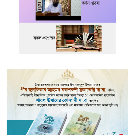
বয়ান-খুতবা
সকল প্রশ্নোত্তর