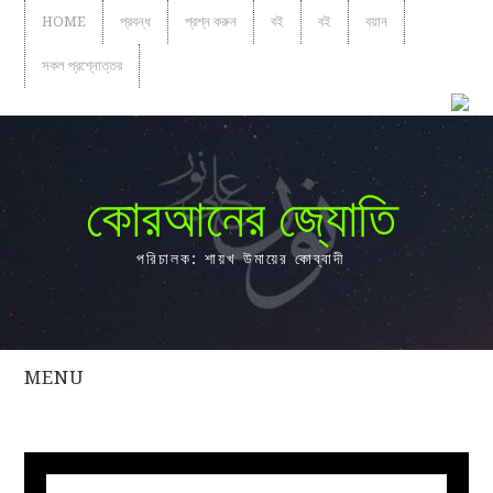
HOME
প্রবন্ধ
প্রশ্ন করুন
বই
বই
বয়ান
সকল প্রশ্নোত্তর
কোরআনের জ্যোতি
পরিচালক: শায়খ উমায়ের কোব্বাদী
MENU
সকল
প্রশ্নোত্তর
প্রবন্ধ