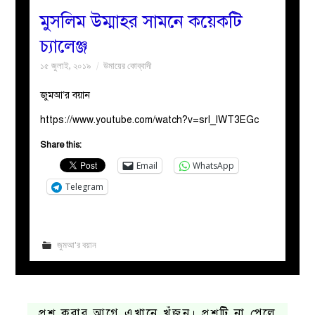
মুসলিম উম্মাহর সামনে কয়েকটি
বয়ান
চ্যালেঞ্জ
১৫ জুলাই, ২০১৯
উমায়ের কোব্বাদী
নারীদের
জুমআ’র বয়ান
পাতা
https://www.youtube.com/watch?v=srl_lWT3EGc
ইসলাহী
Share this:
Email
WhatsApp
মজলিস
Telegram
প্রশ্ন
করুন
জুমআ'র বয়ান
প্রশ্ন করার আগে এখানে খুঁজুন। প্রশ্নটি না পেলে