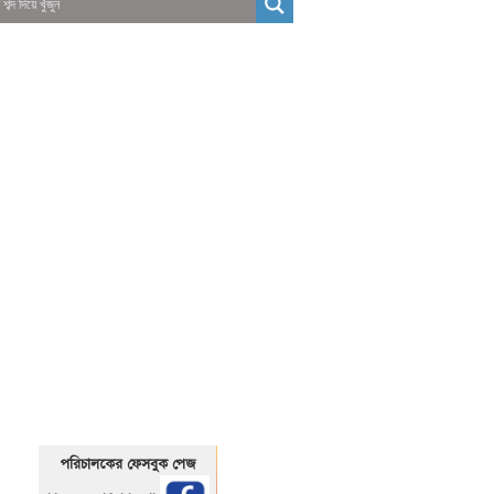
01325466920
1325466920
পরিচালকের ফেসবুক পেজ