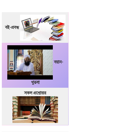
বই-প্রবন্ধ
বয়ান-
খুতবা
সকল প্রশ্নোত্তর