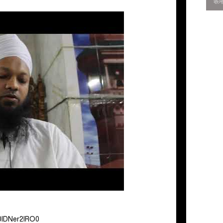
0
0lDNer2lRO0