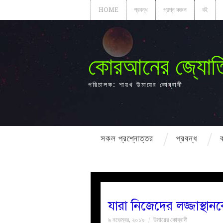
HOME
প্রবন্ধ
প্রশ্ন করুন
বই
কোরআনের জ্যোত
পরিচালক: শায়খ উমায়ের কোব্বাদী
সকল প্রশ্নোত্তর
প্রবন্ধ
যারা নিজেদের লজ্জাস্থা
৯ নভেম্বর, ২০১৯
উমায়ের কোব্বাদী