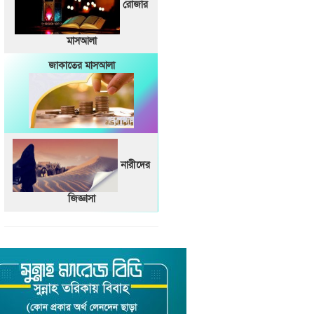
রোজার
মাসআলা
জাকাতের মাসআলা
নারীদের
জিজ্ঞাসা