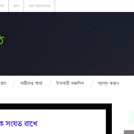
বই
বয়ান
সকল প্রশ্নোত্তর
ি
বয়ান
নারীদের পাতা
ইসলাহী মজলিস
প্রশ্ন করুন
নকে সংযত রাখে