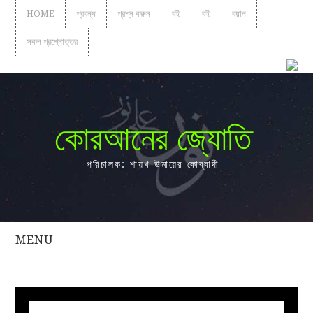
HOME
প্রবন্ধ
প্রশ্ন করুন
বই
বই
বয়ান
সকল প্রশ্নোত্তর
কোরআনের জ্যোতি
পরিচালক: শায়খ উমায়ের কোব্বাদী
MENU
সকল
প্রশ্নোত্তর
প্রবন্ধ