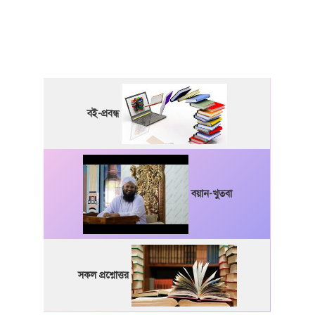
বই-প্রবন্ধ
বয়ান-খুতবা
সকল প্রশ্নোত্তর