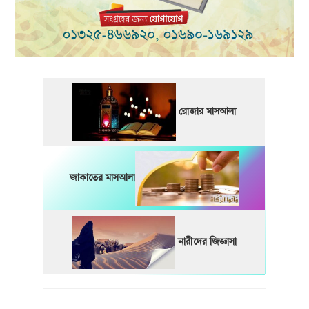
রোজার মাসআলা
জাকাতের মাসআলা
নারীদের জিজ্ঞাসা