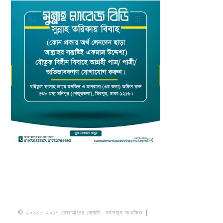
© ২০১৬ - ২০১৭ কোরআনের জ্যোতি. সর্বসত্ত্ব সংরক্ষিত |
মাওলানা উমায়ের কোব্বাদী