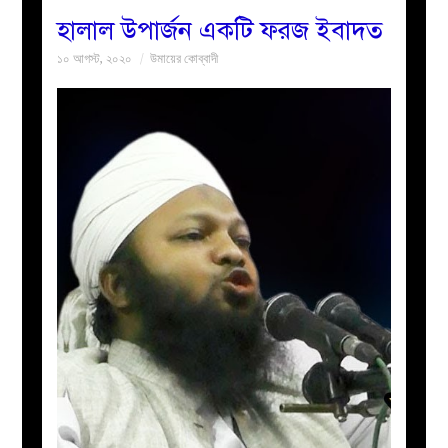
হালাল উপার্জন একটি ফরজ ইবাদত
বয়ান
১০ আগস্ট, ২০২০
উমায়ের কোব্বাদী
নারীদের
পাতা
ইসলাহী
মজলিস
প্রশ্ন
করুন