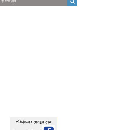
01325466920
1325466920
পরিচালকের ফেসবুক পেজ