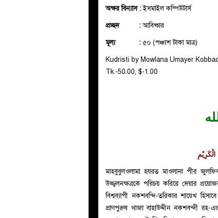
অক্ষর বিন্যাস :
ইসমাইল কম্পিউটার্স
প্রচ্ছদ :
আবিষ্কার
মূল্য :
৫০ (পঞ্চাশ টাকা মাত্র)
Kudristi by Mowlana Umayer Kobbadi
Tk.-50.00, $-1.00
له
لْکَرِیْمِ
মাহবুবুলওলামা হযরত মাওলানা পীর জুলফি
উজ্জ্বলনক্ষত্রকে পরিচয় করিয়ে দেয়ার প্রয়
বিশ্বব্যাপী নকশবন্দি-তরিকার শায়েখ হিসা
প্রাণপুরুষ খাজা বাহাউদ্দীন নকশবন্দী রহ