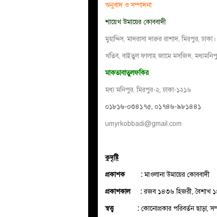
অনুবাদ ও সম্পাদনা
শায়েখ উমায়ের কোববাদী
মুহাদ্দিস, মাদরাসা দারুর রাশাদ, মিরপুর, ঢাকা।
খতিব, বাইতুল ফালাহ জামে মসজিদ, মধ্যমনিপু
মাকতাবাতুলফকির
মধ্য মনিপুর, মিরপুর-২, ঢাকা-১২১৬
০১৮১৬-০৩৪১৭৫, ০১৭৪৬-৯৮১৪৪১
umyrkobbadi@gmail.com
কুদৃষ্টি
প্রকাশক :
মাওলানা উমায়ের কোববাদী
প্রকাশকাল :
রজব ১৪৩৬ হিজরী, বৈশাখ ১৪
স্বত্ত্ব :
কোনোপ্রকার পরিবর্তন ছাড়া, সম