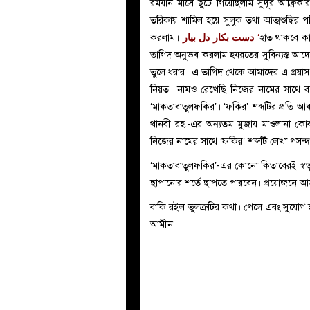
রমযান মাসে ছুটে গিয়েছিলাম সুদূর আফ্রিকার
তরিকায় শামিল হয়ে সুলুক তথা আত্মশুদ্ধির
করলাম।
دست بکار دل بیار
‘
হাত থাকবে কাজ
তাগিদ অনুভব করলাম হযরতের সুবিন্যস্ত আদ্
তুলে ধরার। এ তাগিদ থেকে আমাদের এ প্রয়
নিয়ত। নামও রেখেছি নিজের নামের সাথে ব্
‘মাকতাবাতুলফকির’। ‘ফকির’ শব্দটির প্রতি
থানবী রহ.-এর অন্যতম মুজায মাওলানা কোবব
নিজের নামের সাথে ‘ফকির’ শব্দটি লেখা পসন
‘মাকতাবাতুলফকির’-এর কোনো কিতাবেরই স্বত্ব
ছাপানোর শর্তে ছাপতে পারবেন। প্রয়োজনে 
বাকি রইল ভুলত্রুটির কথা। পেলে এবং সুযোগ 
আমীন।