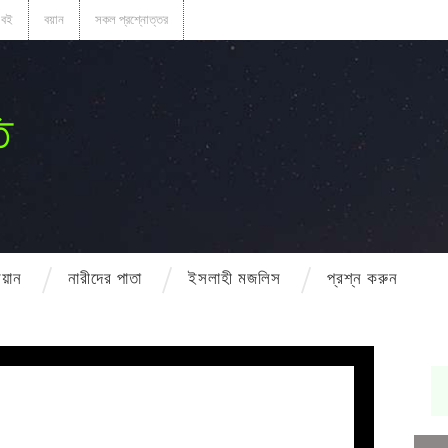
বই
বয়ান
সকল প্রশ্নোত্তর
ি
বয়ান
নারীদের পাতা
ইসলাহী মজলিস
প্রশ্ন করুন