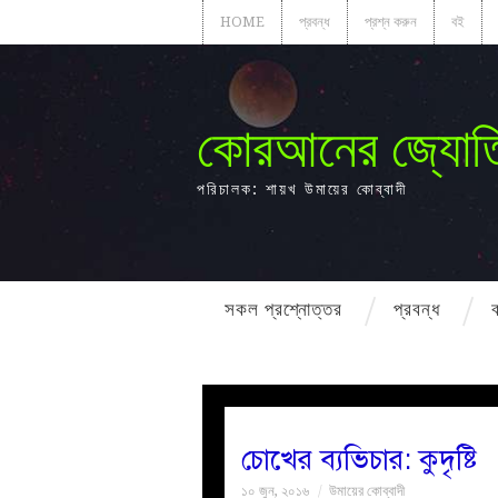
HOME
প্রবন্ধ
প্রশ্ন করুন
বই
কোরআনের জ্যোত
পরিচালক: শায়খ উমায়ের কোব্বাদী
সকল প্রশ্নোত্তর
প্রবন্ধ
চোখের ব্যভিচার: কুদৃষ্টি
১০ জুন, ২০১৬
উমায়ের কোব্বাদী