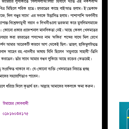
 জাম্বিয়ার লুসাকাতে ‘সিলসিলাআ’লিয়া’ হিসাবে খ্যাত এই নকশবন্দি
 পবিত্র মিছিলে শরিক হতে। হযরতের কাছে বাইআত হলাম। ই‘তেকাফ
ে, দিল বন্ধুর সাথে’ এর সবকে উদ্ভাসিত হলাম। পাশাপাশি অবর্ণনীয়
যোপান্ত-বিশ্লেষণমুখী বয়ান ও লিখনীগুলো তরজমা করে মুসলিমসমাজে
াস। কোনো প্রকার প্রফেশনাল মানসিকতা নেই। আছে কেবল খেদমতের
যবহার করা হযরতের পসন্দের নাম ‘ফকির’ শব্দের সাথে মিল রেখে
 আকর্ষণ আমার আরেকটি কারণে আগ থেকেই ছিল। তাহল, হাকিমুলউম্মত
াদ সাহেব রহ.-থানবীর ভাষায় যিনি ছিলেন ‘নমুনায়ে সাহাবী’-তিনি
্দ করতেন। তাঁর সাথে আমার বন্ধন লুকিয়ে আছে রক্তের ভেতরেই।
 সংরক্ষিত থাকবে না। যে-কোনো ব্যক্তি খেদমতের নিয়তে হুবহু
আমাদের সহযোগিতাও পাবেন।
হলে ধরিয়ে দিলে কৃতার্থ হব। আল্লাহ আমাদের সকলকে ক্ষমা করুন।
উমায়ের কোববাদী
০১৮১৬০৩৪১৭৫