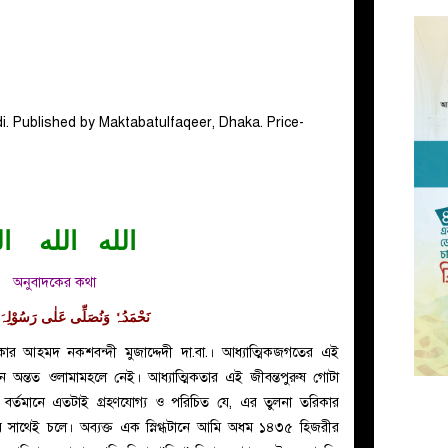
. Published by Maktabatulfaqeer, Dhaka. Price-
الله الله ال
অনুবাদকের কথা
نَحْمَدُہٗ وَنُصَلِّی عَلٰی رَسُوْلِہَ ا
কার আহমদ নকশবন্দী মুজাদ্দেদী দা.বা.। আধ্যাত্মিকজগতের এই
োজন অন্তত ওলামামহলে নেই। আধ্যাত্মিকতার এই জীবন্তপুরুষ গোটা
বে বর্তমানে এতটাই গ্রহণযোগ্য ও পরিচিত যে, এর তুলনা তরিকার
-এর সাথেই চলে। অব্যক্ত এক স্নিগ্ধটানে আমি অধম ১৪৩৫ হিজরীর