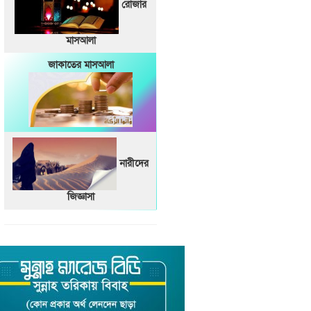
রোজার
মাসআলা
জাকাতের মাসআলা
নারীদের
জিজ্ঞাসা