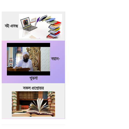
বই-প্রবন্ধ
বয়ান-
খুতবা
সকল প্রশ্নোত্তর