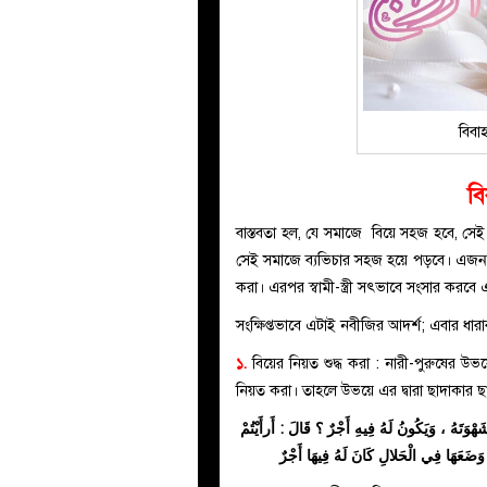
বিবা
বি
বাস্তবতা হল, যে সমাজে বিয়ে সহজ হবে, সেই 
সেই সমাজে ব্যভিচার সহজ হয়ে পড়বে। এজন্য বিয়ের ক্ষেত্রে রাসূলুল্লাহ ﷺ-র ম
করা। এরপর স্বামী-স্ত্রী সৎভাবে সংসার কর
সংক্ষিপ্তভাবে এটাই নবীজির আদর্শ; এবার ধা
১.
বিয়ের নিয়ত শুদ্ধ করা : নারী-পুরুষের উভ
ْوَتَهُ ، وَيَكُونُ لَهُ فِيهِ أَجْرٌ ؟ قَالَ : أَرأَيْتُمْ