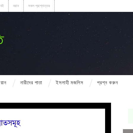
বই
বয়ান
সকল প্রশ্নোত্তর
ি
বয়ান
নারীদের পাতা
ইসলাহী মজলিস
প্রশ্ন করুন
নাতসমূহ