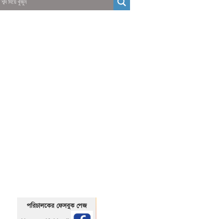
01325466920
1325466920
পরিচালকের ফেসবুক পেজ