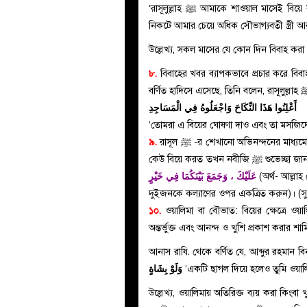
‘রাসূলুল্লাহ ﷺ আমাকে শাওয়াল মাসেই বিয়ে করেছেন এবং শাওয়াল মাসেই আমার বাসর করেছেন। সুতরাং তার
নিকটে আমার চেয়ে অধিক সৌভাগ্যবতী স্ত্রী
উল্লেখ্য, সকল মাসের যে কোন দিন বিবাহ কর
৮.
বিবাহের খবর ব্যাপকভাবে প্রচার করে বিব
أَعْلِنُوا هَذَا النِّكَاحَ وَاجْعَلُوهُ فِي الْمَسَاجِدِ
‘তোমরা এ বিয়ের ঘোষণা দাও এবং তা মসজিদে
৯.
রাসূল ﷺ -র শেখানো অভিনন্দনের মাধ্যমে বরকে অভিনন্দন জানানো: আবু হুরায়রা রাযি. থেকে বর্ণিত যে, যখন
কেউ বিয়ে করত তখন
عَلَيْكَ ، وَجَمَعَ بَيْنَكُمَا فِي خَيْرٍ
(অর্থ- আল্ল
দুইজনকে কল্যাণের ওপর একত্রিত করুন)। (স
১০.
ওয়ালিমা বা বৌভাত: বিয়ের ক্ষেত্রে ওয়াল
অন্তর্ভুক্ত এবং আনন্দ ও খুশি প্রকাশ করার শা
وَلَوْ بِشَاةٍ
‘একটি ছাগল দিয়ে হলেও তুমি ওয়া
উল্লেখ্য, ওয়ালিমায় অতিরিক্ত ব্যয় করা কিংবা খ