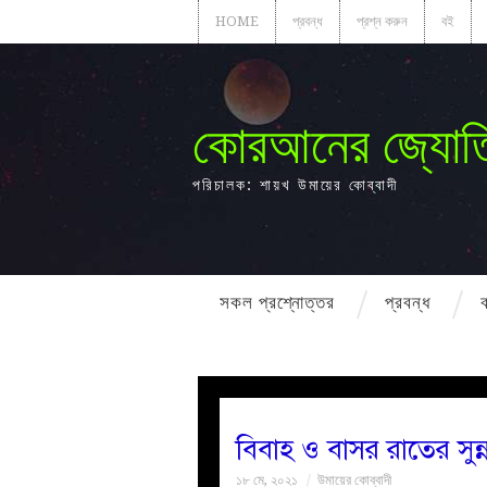
HOME
প্রবন্ধ
প্রশ্ন করুন
বই
কোরআনের জ্যোত
পরিচালক: শায়খ উমায়ের কোব্বাদী
সকল প্রশ্নোত্তর
প্রবন্ধ
বিবাহ ও বাসর রাতের সুন্
১৮ মে, ২০২১
উমায়ের কোব্বাদী