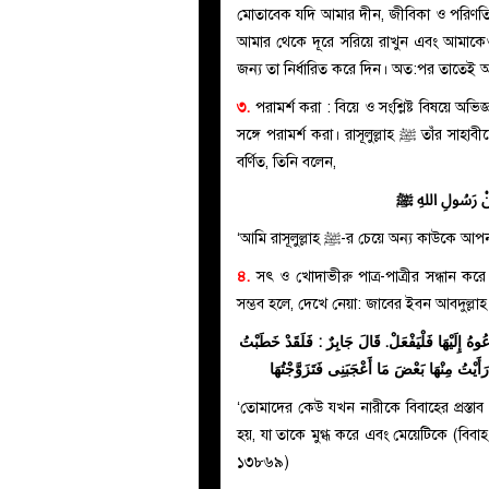
মোতাবেক যদি আমার দীন, জীবিকা ও পরিণতি
আমার থেকে দূরে সরিয়ে রাখুন এবং আমাকেও
জন্য তা নির্ধারিত করে দিন। অত:পর তাতেই আ
৩.
পরামর্শ করা : বিয়ে ও সংশ্লিষ্ট বিষয়ে অভি
সঙ্গে পরামর্শ করা। রাসূলুল্লাহ ﷺ তাঁর সাহাবীদের সঙ্গে অধিক পরিমাণে পরামর্শ করতেন। আবূ হুরায়রা রাযি. থেকে
বর্ণিত, তিনি বলেন,
ِ مِنْ رَسُولِ اللهِ ﷺ
‘আমি রাসূলুল্লাহ ﷺ-র চেয়ে অন
৪.
সৎ ও খোদাভীরু পাত্র-পাত্রীর সন্ধান কর
ُوهُ إِلَيْهَا فَلْيَفْعَلْ. قَالَ جَابِرٌ : فَلَقَدْ خَطَبْتُ
َيْتُ مِنْهَا بَعْضَ مَا أَعْجَبَنِى فَتَزَوَّجْتُهَا
‘তোমাদের কেউ যখন নারীকে বিবাহের প্রস্তাব
হয়, যা তাকে মুগ্ধ করে এবং মেয়েটিকে (বিবাহ
১৩৮৬৯)