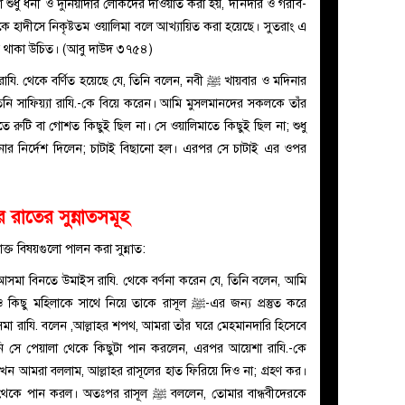
িমা শুধু ধনী ও দুনিয়াদার লোকদের দাওয়াত করা হয়, দীনদার ও গরীব-
ে হাদীসে নিকৃষ্টতম ওয়ালিমা বলে আখ্যায়িত করা হয়েছে। সুতরাং এ
ত থাকা উচিত। (আবু দাউদ ৩৭৫৪)
 বর্ণিত হয়েছে যে, তিনি বলেন, নবী ﷺ খায়বার ও মদিনার
নি সাফিয়্যা রাযি.-কে বিয়ে করেন। আমি মুসলমানদের সকলকে তাঁর
ে রুটি বা গোশত কিছুই ছিল না। সে ওয়ালিমাতে কিছুই ছিল না; শুধু
 রাতের সুন্নাতসমূহ
োক্ত বিষয়গুলো পালন করা সুন্নাত:
আসমা বিনতে উমাইস রাযি. থেকে বর্ণনা করেন যে, তিনি বলেন, আমি
ে সাথে নিয়ে তাকে রাসূল ﷺ-এর জন্য প্রস্তুত করে
সমা রাযি. বলেন ,আল্লাহর শপথ, আমরা তাঁর ঘরে মেহমানদারি হিসেবে
নি সে পেয়ালা থেকে কিছুটা পান করলেন, এরপর আয়েশা রাযি.-কে
ন আমরা বললাম, আল্লাহর রাসূলের হাত ফিরিয়ে দিও না; গ্রহণ কর।
তঃপর রাসূল ﷺ বললেন, তোমার বান্ধবীদেরকে