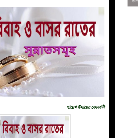
0
শায়েখ উমায়ের কোব্বাদী