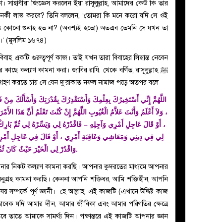
কা। সাহাবীরা জিজ্ঞেস করলেন ইয়া রাসূলুল্লাহ, আমাদের কেউ কি তার
 নেকী লাভ করবে? তিনি বললেন, ‘তোমরা কি মনে করো যদি সে ওই
জন্য কোনো গুনাহ হত না? (অবশ্যই হতো) অতএব তেমনি সে যখন তা
য়।’ (মুসলিম ১৬৭৪)
িবাহ একটি গুরুত্বপূর্ণ কাজ। তাই যখন তারা বিবাহের সিদ্ধান্ত নেবেন
 কাছে কল্যাণ কামনা করা। জাবির রাযি. থেকে বর্ণিত, রাসূলুল্লাহ ﷺ
ন্ত গ্রহণ করতে চায় সে যেন দু’রাকাত নফল নামাজ পড়ে অতপর বলে–
اللَّهُمَّ إِنِّي أَسْتَخِيرُكَ بِعِلْمِكَ وَأَسْتَقْدِرُكَ بِقُدْرَتِكَ وَأَسْأَلُكَ مِنْ فَض
وَلاَ أَعْلَمُ وَأَنْتَ عَلاَّمُ الْغُيُوبِ اللَّهُمَّ إِنْ كُنْتَ تَعْلَمُ أَنَّ هَذَا ال
أَوْ قَالَ عَاجِلِ أَمْرِي وَآجِلِهِ – فَاقْدُرْهُ لِي وَيَسِّرْهُ لِي ثُمَّ بَارِكْ لِي
لِي فِي دِينِي وَمَعَاشِي وَعَاقِبَةِ أَمْرِي ، أَوْ قَالَ فِي عَاجِلِ أَمْرِي
وَاقْدُرْ لِي الْخَيْرَ حَيْثُ كَانَ ثُمَّ أَرْضِنِي.
পনার নিকট কল্যাণ কামনা করছি। আপনার কুদরতের মাধ্যমে আপনার
ুগ্রহ কামনা করছি।‌ কেননা আপনি শক্তিধর, আমি শক্তিহীন, আপনি
় সম্পর্কে পূর্ণ জ্ঞানী। হে আল্লাহ, এই কাজটি (এখানে উদ্দিষ্ট কাজ
োতাবেক যদি আমার দীন, আমার জীবিকা এবং আমার পরিণতির ক্ষেত্রে
তাতে আমাকে সামর্থ্য দিন। পক্ষান্তরে এই কাজটি আপনার জ্ঞান