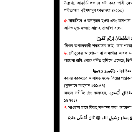
উল্লেখ্য, আনুষ্ঠানিকভাবে ঘটা করে পাত্রী দ
পরিত্যাজ্য।-(ইমদাদুল ফাতাওয়া ৪/২০০)
৫.
সাদাসিধে ও অনাড়ম্বর হওয়া এবং আবশ্যক হল
অডিও মুক্ত হওয়া: আল্লাহ তাআ’লা বলেন,
‘নিশ্চয় অপচয়কারী শয়তানের ভাই। আর শয়তান
৬.
যৌতুকের আলোচনা বা সামর্থ্যের অধিক মহরান
َ صَدَاقِهَا ، وَتَيْسِيرَ رَحِمِهَا
কনের বরকতের আলামত হচ্ছে- বিয়ের প্রস্তাব
(মুসনাদে আহমাদ ২৩৯৫৭)
صَّدَاقِ أَيْسَرَه
অন্যত্র নবীজি ﷺ বলেছেন,
১৪৭২১)
৭.
শাওয়াল মাসে বিবাহ সম্পাদন করা: আয়েশা 
 نِسَاءِ رَسُولِ اللهِ ﷺ كَانَ أَحْظَى عِنْدَهُ