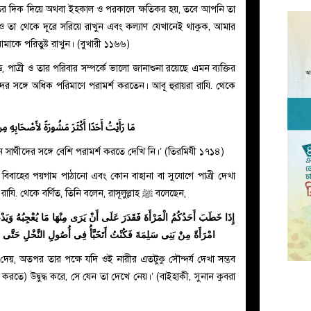
র দিক দিয়ে অথবা ইহকাল ও পরকালে ক্ষতিকর হয়, তবে আপনি তা
 তা থেকে দূরে সরিয়ে রাখুন এবং কল্যাণ যেখানেই থাকুক, আমার
মাকে পরিতুষ্ট রাখুন। (বুখারী ১১৬৬)
জ্ঞ, পাত্রী ও তার পরিবার সম্পর্কে ভালো জানাশুনা রয়েছে এমন ব্যক্তির
مَا رَأَيْتُ أَحَدًا أَكْثَرَ مَشُورَةً لأَصْحَابِه
্য কাউকে আপন সাথীদের সঙ্গে বেশি পরামর্শ করতে দেখি নি।’ (তিরমিযী ১৭১৪)
ে বিবাহের পয়গাম পাঠানো এবং কোন বাহানা বা সুযোগে পাত্রী দেখা
সম্ভব হলে, দেখে নেয়া: জাবের ইবন আবদুল্লাহ রাযি. থেকে বর্ণিত, তিনি বলেন, রাসূলুল্লাহ ﷺ বলেছেন,
إِذَا خَطَبَ أَحَدُكُمُ الْمَرْأَةَ فَقَدَرَ عَلَى أَنْ يَرَى مِنْهَا مَا يُعْجِبُهُ وَيَدْع
امْرَأَةً مِنْ بَنِى سَلِمَةَ فَكُنْتُ أَتَخَبَّأُ فِى أُصُولِ النَّخْلِ حَتَّى رَأ
 দেয়, অতপর তার পক্ষে যদি ওই নারীর এতটুকু সৌন্দর্য দেখা সম্ভব
 করতে) উদ্বুদ্ধ করে, সে যেন তা দেখে নেয়।’ (বাইহাকী, সুনান কুবরা