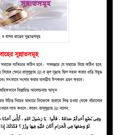
হ ও বাসর রাতের সুন্নাতসমূহ
বাহের সুন্নাতসমূহ
সমাজে ব্যভিচার কঠিন হবে। পক্ষান্তরে যে সমাজে বিয়ে কঠিন হবে,
ূল সুন্নাহ ছিল সহজ করার প্রতি উদ্বুদ্ধ
বে এবং সৎভাবে সংসার করার যাবতীয় উপকরণ গ্রহণ করবে।
রাবাহিকভাবে বিস্তারিত আলোচনায় আসুন:
য়ের উচিত বিয়ের মাধ্যমে নিজেকে হারামে লিপ্ত হওয়া থেকে বাঁচানোর
নিয়ত করা। তাহলে উভয়ে এর দ্বারা ছাদাকার ছাওয়াব লাভ করবে। কারণ, রাসূলুল্লাহ ﷺ বলেন,
وَفِي بُضْعِ أَحَدِكُمْ صَدَقَةً ، قَالُوا : يَا رَسُولَ اللهِ ، أَيَأْتِي أَحَدُنَا شَه
لَوْ وَضَعَهَا فِي الْحَرَامِ أَكَانَ عَلَيْهِ فِيهَا وِزْرٌ ؟ فَكَذَلَكَ إِذا وَضَعَهَا فِي الْحَلالِ كَانَ لَهُ فِيهَا أَجْرٌ.