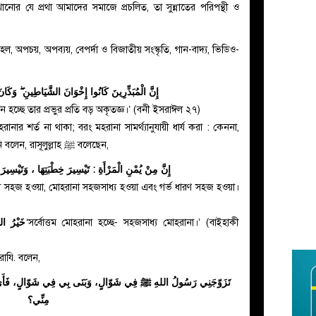
েখানোর যে প্রথা আমাদের সমাজে প্রচলিত, তা সুন্নাতের পরিপন্থী ও
, অপচয়, অপব্যয়, বেপর্দা ও বিজাতীয় সংস্কৃতি, গান-বাদ্য, ভিডিও-
إِنَّ الْمُبَذِّرِينَ كَانُوا إِخْوَانَ الشَّيَاطِينِ ۖ وَكَانَ الشَّيْطَانُ لِرَبِّهِ كَفُورًا
 হচ্ছে তার প্রভুর প্রতি বড় অকৃতজ্ঞ।’ (বনী ইসরাঈল ২৭)
ার শর্ত না থাকা; বরং মহরানা সামর্থ্যানুযায়ী ধার্য করা : কেননা,
আয়েশা রাযি. থেকে বর্ণিত হাদিসে এসেছে, তিনি বলেন, রাসূলুল্লাহ ﷺ বলেছেন,
إِنَّ مِنْ يُمْنِ الْمَرْأَةِ : تَيْسِيرَ خِطْبَتِهَا ، وَتَيْسِير
না সহজ হওয়া, মোহরানা সহজসাধ্য হওয়া এবং গর্ভ ধারণ সহজ হওয়া।
خَيْرُ ال
‘সর্বোত্তম মোহরানা হচ্ছে- সহজসাধ্য মোহরানা।’ (বাইহাকী
রাযি. বলেন,
تَزَوّجَنِي رَسُولُ اللهِ ﷺ فِي شَوّالٍ، وَبَنَى بِي فِي شَوّالٍ، فَأَيّ
مِنِّي؟