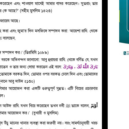
 আর কে আছে?’ (সহীহ মুসলিম ১৪২৩)
া জায়েয আছে।
াহ করা এবং জুমা’র দিন মসজিদে সম্পাদন করা: আয়েশা রাযি. থেকে
বর্ণিত হাদিসে এসেছে, তিনি বলেন, রাসূলুল্লাহ ﷺ বলেছেন,
 সম্পাদন কর।’ (তিরমিযি ১০৮৯)
بَارَكَ اللَّهُ لَكَ ، وَبَارَكَ
 নবীজি ﷺ শুভেচ্ছা জানাতেন ও তার জন্য দোয়া করতেন এই বলে:
াহ তোমাকে বরকত দিন, তোমার ওপর বরকত ঢেলে দিন এবং তোমাদের
ুনানে আবু দাউদ ২১৩০)
িমার আয়োজন করা একটি গুরুত্বপূর্ণ সুন্নত। এটি বিয়ের প্রচারণার
মিল।
أَوْلِمْ
আনাস রাযি. থেকে বর্ণিত যে, আব্দুর রহমান বিন আউফ রাযি. যখন বিয়ে করেছেন তখন নবী ﷺ তাকে বলেন,
লিমার আয়োজন কর।’ (বুখারী ও মুসলিম)
ুব উঁচু মানের খানার ব্যবস্থা করা জরুরী নয়। বরং সামর্থ্যানুযায়ী খরচ