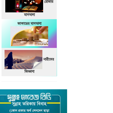
রোজার
মাসআলা
জাকাতের মাসআলা
নারীদের
জিজ্ঞাসা