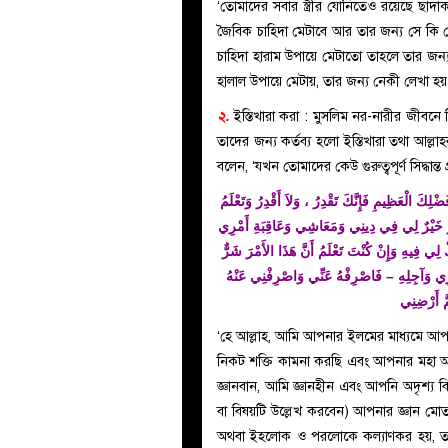
‘তোমাদের সবার স্ত্রীর যোনিতেও রয়েছে ছাদা
জৈবিক চাহিদা মেটাবে আর তার জন্য সে কি
চাহিদা হারাম উপায়ে মেটাতো তাহলে তার 
হালাল উপায়ে মেটায়, তার জন্য নেকী লেখা হ
২.
ইস্তিখারা করা : মুসলিম নর-নারীর জীবনে ব
তাদের জন্য কর্তব্য হলো ইস্তিখারা তথা আল্লাহর
বলেন, ‘যখন তোমাদের কেউ গুরুত্বপূর্ণ সিদ্ধা
ْلِكَ الْعَظِيمِ فَإِنَّكَ تَقْدِرُ ، وَلاَ أَقْدِرُ وَتَعْلَمُ
، أَمْرَ خَيْرٌ لِي فِي دِينِي وَمَعَاشِي وَعَاقِبَةِ أَمْرِي
،  فِيهِ وَإِنْ كُنْتَ تَعْلَمُ أَنَّ هَذَا الأَمْرَ شَرٌّ
 وَآجِلِهِ – فَاصْرِفْهُ عَنِّي وَاصْرِفْنِي عَنْهُ
‌‘হে আল্লাহ, আমি আপনার ইলমের মাধ্যমে আ
নিকট শক্তি কামনা করছি এবং আপনার মহা অন
জ্ঞানবান, আমি জ্ঞানহীন এবং আপনি অদৃশ্য বিষয
বা বিষয়টি উল্লেখ করবেন) আপনার জ্ঞান ম
অথবা ইহলোক ও পরলোকে কল্যাণকর হয়, তবে 