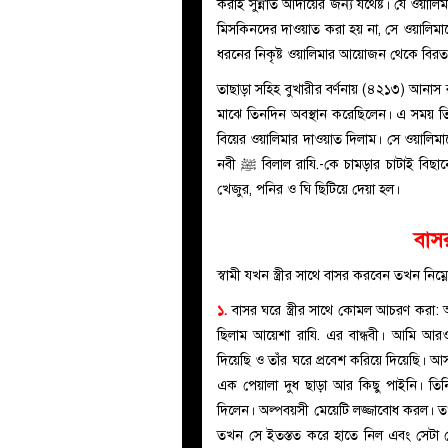
করাই সুন্নাত আদায়ের জন্য যথেষ্ট। যে ওয়াল
মিসকিনদের দাওয়াত করা হয় না, সে ওয়ালিমাক
ধরনের নিকৃষ্ট ওয়ালিমার আয়োজন থেকে বির
তাছাড়া সহিহ বুখারীর বর্ণনায় (৪২১৩) আনাস রাযি. থেকে
মাঝে তিনদিন অবস্থান করেছিলেন। এ সময় তি
বিয়ের ওয়ালিমার দাওয়াত দিলাম। সে ওয়ালিমাত
নবী ﷺ বিলাল রাযি.-কে চামড়ার চাটাই বিছানোর নির্দেশ দিলেন; চাটাই বিছানো হল। এরপর সে চাটাই এর ওপর
খেজুর, পনির ও ঘি ছিটিয়ে দেয়া হল।
বাসর
স্বামী যখন স্ত্রীর সাথে বাসর করবেন তখন নিম্ন
১.
বাসর ঘরে স্ত্রীর সাথে কোমল আচরণ করা: 
ছিলাম আয়েশা রাযি. এর বান্ধবী। আমি আরও কিছু মহিলাক
দিয়েছি ও তাঁর ঘরে প্রবেশ করিয়ে দিয়েছি। আ
এক পেয়ালা দুধ ছাড়া আর কিছু পাইনি। তি
দিলেন। অল্পবয়সী মেয়েটি লজ্জাবোধ করল। তখ
তখন সে ইতস্তত করে হাতে নিল এবং সেটা থেকে পান করল। অ