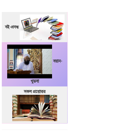
বই-প্রবন্ধ
বয়ান-
খুতবা
সকল প্রশ্নোত্তর