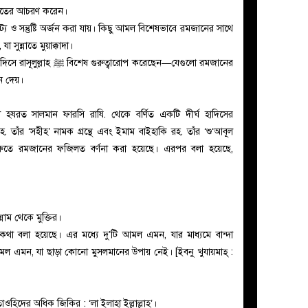
মতের আচরণ করেন।
য ও সন্তুষ্টি অর্জন করা যায়। কিছু আমল বিশেষভাবে রমজানের সাথে
 সুন্নাতে মুয়াক্কাদা।
রোপ করেছেন—যেগুলো রমজানের
ে দেয়।
া হযরত সালমান ফারসি রাযি. থেকে বর্ণিত একটি দীর্ঘ হাদিসের
 তাঁর ‘সহীহ’ নামক গ্রন্থে এবং ইমাম বাইহাকি রহ. তাঁর ‘শু‘আবূল
 শুরুতে রমজানের ফজিলত বর্ণনা করা হয়েছে। এরপর বলা হয়েছে,
য় দশক জাহান্নাম থেকে মুক্তির।
া বলা হয়েছে। এর মধ্যে দু’টি আমল এমন, যার মাধ্যমে বান্দা
ি আমল এমন, যা ছাড়া কোনো মুসলমানের উপায় নেই। [ইবনু খুযায়মাহ্ :
িদের অধিক জিকির : ‘লা ইলাহা ইল্লাল্লাহ’।