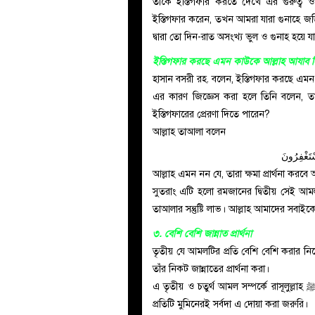
তাঁকে ইস্তিগফার করতে দেখে এর গুরুত্ব ও পদ্ধতি শিখ
ইস্তিগফার করেন, তখন আমরা যারা গুনাহে জ
দ্বারা তো দিন-রাত অসংখ্য ভুল ও গুনাহ হয়ে য
ইস্তিগফার করছে এমন কাউকে আল্লাহ আযাব দ
হাসান বসরী রহ. বলেন, ইস্তিগফার করছে এম
এর কারণ জিজ্ঞেস করা হলে তিনি বলেন, তা
ইস্তিগফারের প্রেরণা দিতে পারেন?
আল্লাহ তাআলা বলেন
سْتَغْفِرُونَ
আল্লাহ এমন নন যে, তারা ক্ষমা প্রার্থনা করব
সুতরাং এটি হলো রমজানের দ্বিতীয় সেই আম
তাআলার সন্তুষ্টি লাভ। আল্লাহ আমাদের সবা
৩. বেশি বেশি জান্নাত প্রার্থনা
তৃতীয় যে আমলটির প্রতি বেশি বেশি করার নি
তাঁর নিকট জান্নাতের প্রার্থনা করা।
এ তৃতীয় ও চতুর্থ আমল সম্পর্কে রাসূলুল্লাহ ﷺ বলেছেন—এই দুই আমল ছাড়া বান্দার কোনো উপায় নেই। অর্থাৎ
প্রতিটি মুমিনেরই সর্বদা এ দোয়া করা জরুরি।