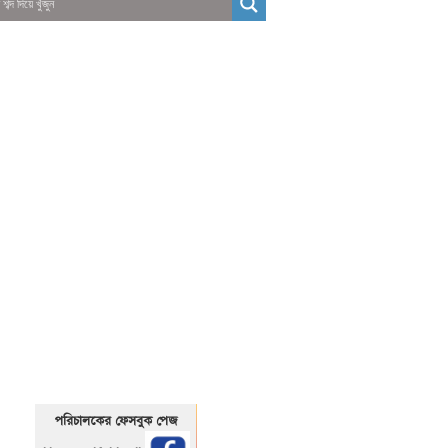
01325466920
1325466920
পরিচালকের ফেসবুক পেজ