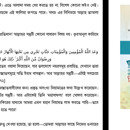
ি। এতে আলাদা সময় বের করতে হয় না, বিশেষ কোনো কষ্টও নেই।
সহজে এই কালিমা জপতে পারে। অথচ এর বিনিময়ে আল্লাহ তাআলা
ন! আল্লাহর সন্তুষ্টি কোনো সাধারণ বিষয় নয়। কুরআনুল কারিমে
وَعَدَ اللَّهُ الْمُؤْمِنِينَ وَالْمُؤْمِنَاتِ جَنَّاتٍ تَجْرِي مِن تَحْتِهَا الْأَنْهَار ۚ
وَرِضْوَانٌ مِّنَ اللَّهِ أَكْبَرُ ۚ ذَٰلِكَ هُوَ ا
নাতের ওয়াদা দিয়েছেন, যার তলদেশে নহরসমূহ প্রবাহিত, যেখানে তারা
াতসমূহে অতি উত্তম বাসস্থান। আর আল্লাহর সন্তুষ্টি—এটাই সবচেয়ে
 ৭২]
ন্নাতবাসীদের জন্য প্রস্তুত অসংখ্য নিয়ামতের কথা উল্লেখ করেছেন।
 সন্তুষ্টি। আর এটাকেই তিনি ‘মহাসাফল্য’ বলে ঘোষণা করেছেন।
 জিকিরের মাধ্যমে আমরা এমন মহান নিয়ামত লাভ করতে পারি—তবে
হতে পারে!
ুরুত্ব দেওয়া হয়েছে, তা হলো—তোমরা আল্লাহর কাছে নিজের গুনাহের