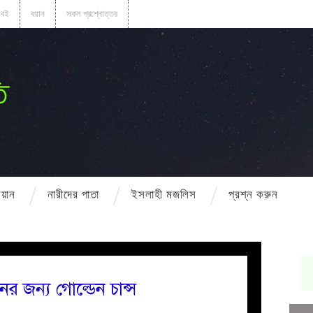
বই
বয়ান
সকল প্রশ্নোত্তর
ি
বয়ান
নারীদের পাতা
ইসলাহী মজলিস
প্রশ্ন করুন
র জন্য গোল্ডেন চান্স