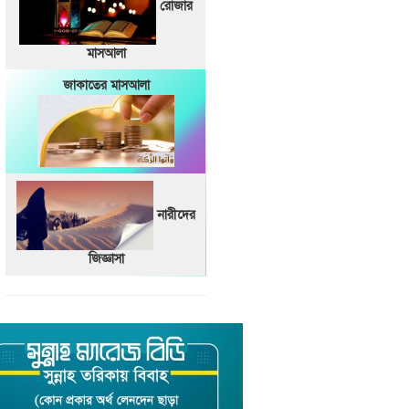
রোজার
মাসআলা
জাকাতের মাসআলা
নারীদের
জিজ্ঞাসা