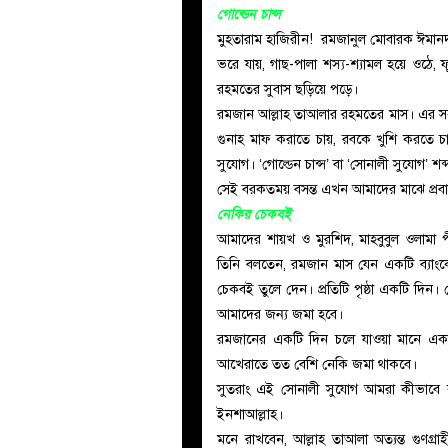
গোল্ডেন চান্স
মুহতারাম হাজিরীন! রমজানুল মোবারক ঈমানদা
ভরে যায়, গাছ-পালা শস্য-শ্যামল হয়ে ওঠে,
রহমতের সুবাস ছড়িয়ে পড়ে।
রমজান আল্লাহ তাআলার রহমতের মাস। এর সকাল
গুনাহ মাফ করাতে চায়, রবকে খুশি করতে চ
সুযোগ। ‘গোল্ডেন চান্স’ বা ‘সোনালী সুযোগ’ 
সেই বরকতময় বসন্ত এখন আমাদের মাঝে প্রবাহ
নেকির চেকবই
আমাদের শায়খ ও মুরশিদ, মাহবুবুল ওলামা প
তিনি বলতেন, রমজান মাস যেন একটি ব্যাংকে
চেকবই তুলে দেন। প্রতিটি পৃষ্ঠা একটি দ
আমাদের জন্য জমা হবে।
রমজানের একটি দিন চলে যাওয়া মানে এক
আখেরাতে তত বেশি নেকি জমা থাকবে।
সুতরাং এই সোনালী সুযোগ আমরা কীভাব
ইনশাআল্লাহ।
মনে রাখবেন, আল্লাহ তাআলা অত্যন্ত গুণগ্রাহী