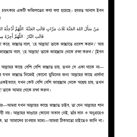
ত্যন্ত চমৎকার একটি ফজিলতের কথা বলা হয়েছে। হযরত আনাস ইবন
েন
مَنْ سَأَلَ اللهَ الجَنَّةَ ثَلَاثَ مَرَّاتٍ قَالَتِ الجَنَّةُ: اللَّهُمَّ أَدْخِلْهُ ال
قَالَتِ النَّارُ : اللَّهُمَّ أَجِرْهُ مِن
্থনা করে, জান্নাত বলে, ‘হে আল্লাহ! তাকে জান্নাতে প্রবেশ করান।’ আর
 জাহান্নাম বলে, ‘হে আল্লাহ! তাকে জাহান্নাম থেকে রক্ষা করুন।’ [ইবন
া আল্লাহর কাছে বেশি বেশি জান্নাত চায়, তখন সে একা থাকে না—
 যখন জান্নাত নিজেই কোনো মুমিনের জন্য আল্লাহর কাছে প্রার্থনা
কইভাবে, যখন কেউ বেশি বেশি জাহান্নাম থেকে আশ্রয় চায়, তখন
াহ! তাকে আমার থেকে রক্ষা করুন।
রকার—আমরা যখন আল্লাহর কাছে জান্নাত চাইব, তা যেন আল্লাহর শান
যায়ী নয়। আল্লাহর ভাণ্ডারে কোনো অভাব নেই, তাঁর দান ও অনুগ্রহেও
াকে, তা আমাদের চাওয়ার মধ্যে—আমরা ঠিকমতো চাইতেও জানি না।