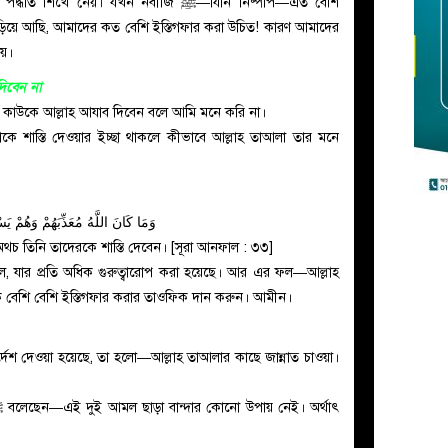
ে নেয়। যখন নবীজি ﷺ—যিনি নিষ্পাপ—এত বেশি
ড়িয়ে আছি, আমাদের কত বেশি ইস্তিগফার করা উচিত! কারণ আমাদের
ায়।
িবেন না
ন কাউকে আল্লাহ আযাব দিবেন বলে আমি মনে করি না।
কে শাস্তি দেওয়ার ইচ্ছা থাকলে কীভাবে আল্লাহ তাআলা তার মনে
وَمَا كَانَ اللَّهُ مُعَذِّبَهُمْ وَهُمْ يَ
ে অথচ তিনি তাদেরকে শাস্তি দেবেন। [সূরা আনফাল : ৩৩]
ল, যার প্রতি অধিক গুরুত্বারোপ করা হয়েছে। আর এর ফল—আল্লাহ
ইকে বেশি বেশি ইস্তিগফার করার তাওফিক দান করুন। আমীন।
র্দেশ দেওয়া হয়েছে, তা হলো—আল্লাহ তাআলার কাছে জান্নাত চাওয়া।