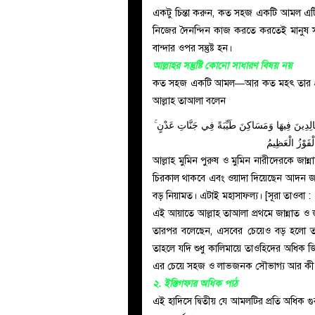
একটু চিন্তা করুন, কত সহজ একটি আমল এট
নিজের দৈনন্দিন কাজ করতে করতেই মানুষ 
বান্দার ওপর সন্তুষ্ট হন।
আল্লাহর সন্তুষ্টি কোনো সাধারণ বিষয় নয়
কত সহজ একটি আমল—আর কত মহৎ তার প্রতিদা
আল্লাহ তাআলা বলেন
ُ خَالِدِينَ فِيهَا وَمَسَاكِنَ طَيِّبَةً فِي جَنَّاتِ عَدْنٍ
لْفَوْزُ الْعَظِيمُ
আল্লাহ মুমিন পুরুষ ও মুমিন নারীদেরকে জান্
চিরকাল থাকবে এবং ওয়াদা দিয়েছেন আদন জান্ন
বড় নিয়ামত। এটাই মহাসাফল্য। [সূরা তাওবা :
এই আয়াতে আল্লাহ তাআলা প্রথমে জান্নাত ও জা
তারপর বলেছেন, এসবের চেয়েও বড় হলো তাঁর
তাহলে যদি শুধু কালিমায়ে তাওহিদের অধিক
এর চেয়ে সহজ ও লাভজনক সৌভাগ্য আর কী 
২. ইস্তিগফার অধিক পাঠ
এই হাদিসে দ্বিতীয় যে আমলটির প্রতি অধিক গ