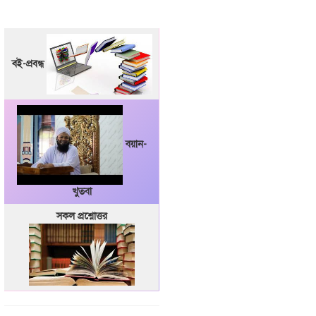
বই-প্রবন্ধ
বয়ান-
খুতবা
সকল প্রশ্নোত্তর