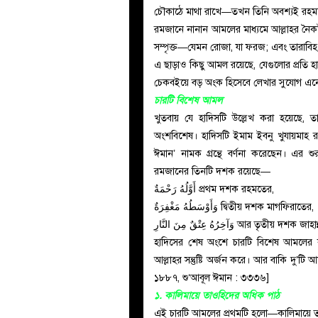
চৌকাঠে মাথা রাখে—তখন তিনি অবশ্যই রহ
রমজানে নানান আমলের মাধ্যমে আল্লাহর নৈকট্
সম্পৃক্ত—যেমন রোজা, যা ফরজ; এবং তারাবিহ, যা
এ ছাড়াও কিছু আমল রয়েছে, যেগুলোর প্রতি হাদিসে রাসূলুল্লাহ ﷺ বিশেষ গুরুত্বা
চেকবইয়ে বড় অংক হিসেবে লেখার সুযোগ এন
চারটি বিশেষ আমল
খুতবায় যে হাদিসটি উল্লেখ করা হয়েছে, ত
অংশবিশেষ। হাদিসটি ইমাম ইবনু খুযায়মাহ রহ.
ঈমান’ নামক গ্রন্থে বর্ণনা করেছেন। এর
রমজানের তিনটি দশক রয়েছে—
أَوَّلُهُ رَحْمَةٌ প্রথম দশক রহমতের,
وَأَوْسَطُهُ مَغْفِرَةٌ দ্বিতীয় দশক মাগফিরাতের,
وَآخِرُهُ عِتْقٌ مِنَ النَّارِ আর তৃতী
হাদিসের শেষ অংশে চারটি বিশেষ আমলের কথ
আল্লাহর সন্তুষ্টি অর্জন করে। আর বাকি দু’ট
১৮৮৭, শু‘আবূল ঈমান : ৩৩৩৬]
১. কালিমায়ে তাওহিদের অধিক পাঠ
এই চারটি আমলের প্রথমটি হলো—কালিমায়ে তাওহ