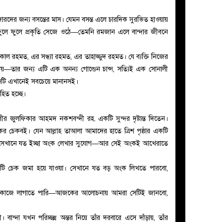
রদের জন্য বসন্তের মাস। যেমন বসন্ত এলে চারদিক সুরভিত হাওয়ায়
 ফুলে ফুলে প্রকৃতি সেজে ওঠে—তেমনি রমজান এলে বান্দার জীবনে
 রহমত, এর সন্ধ্যা রহমত, এর তাহাজ্জুদ রহমত। যে ব্যক্তি নিজের
ায়—তার জন্য এটি এক অনন্য গোল্ডেন চান্স, সত্যিই এক সোনালী
শব্দটি এখানেই সবচেয়ে মানানসই।
িত হচ্ছে।
ীর জুলফিকার আহমদ নকশবন্দী রহ. একটি সুন্দর দৃষ্টান্ত দিতেন।
র চেকবই। যেন আল্লাহ তাআলা আমাদের হাতে ত্রিশ পৃষ্ঠার একটি
িন। সেখানে যত ইচ্ছা অংক লেখার সুযোগ—আর সেই অংকই আখেরাতে
টি চেক জমা হয়ে যাওয়া। সেখানে যত বড় অংক লিখতে পারবো,
ে কাজে লাগাতে পারি—আজকের আলোচনায় আমরা সেটিই জানবো,
। বান্দা যখন পরিচ্ছন্ন অন্তর নিয়ে তাঁর দরবারে এসে দাঁড়ায়, তাঁর