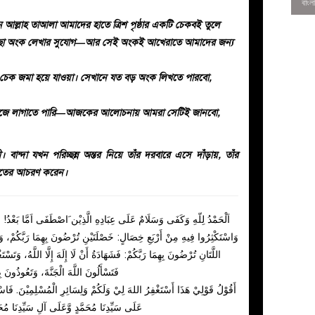
আল্লাহ তাআলা আমাদের হাতে ত্রিশ পৃষ্ঠার একটি চেকবই তুলে
ত ইচ্ছা অংক লেখার সুযোগ—আর সেই অংকই আখেরাতে আমাদের জন্য
 চেক জমা হয়ে যাওয়া। সেখানে যত বড় অংক লিখতে পারবো,
কাজে লাগাতে পারি—আজকের আলোচনায় আমরা সেটিই জানবো,
। বান্দা যখন পরিচ্ছন্ন অন্তর নিয়ে তাঁর দরবারে এসে দাঁড়ায়, তাঁর
মতের আচরণ করেন।
0
اَلْحَمْدُ لِلّهِ وَكَفَى وَسَلَامٌ عَلَى عِبَادِهِ الَّذِيْن َاصْطَفَى اَمَّا  :
وَاسْتَكْثِرُوا فِيهِ مِنْ أَرْبَعِ خِصَالٍ: خَصْلَتَيْنِ تُرْضُونَ بِهِمَا رَبَّكُمْ، وَخَ
اللَّتَانِ تُرْضُونَ بِهِمَا رَبَّكُمْ: فَشَهَادَةُ أَنْ لَا إِلَهَ إِلَّا اللَّهُ، وَتَسْت:
فَتَسْأَلُونَ اللَّهَ الْجَنَّةَ، وَتَعُوذُونَ ب
أَقُوْلُ قَوْلِيْ هَذَا أَسْتَغْفِرُ اللهَ لِيْ وَلَكُمْ وَلِسَائِرِ الْمُسْلِمِيْنَ. فَاسْتَغْ
عَلَى سَيِّدِنَا مُحَمَّدٍ وَّعَلَى آلِ سَيِّدِنَا مُحَم