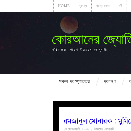
HOME
প্রবন্ধ
প্রশ্ন করুন
বই
কোরআনের জ্যোত
পরিচালক: শায়খ উমায়ের কোব্বাদী
সকল প্রশ্নোত্তর
প্রবন্ধ
রমজানুল মোবারক : মুমিনে
১৪ ফেব্রুয়ারি, ২০২৬
উমায়ের কোব্বাদী