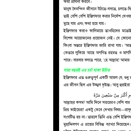
ক্ষমা প্রার্থনা করবে।
মানুষ দৈনন্দিন জীবনে উঠতে-বসতে, চলতে
তাই বেশি বেশি ইস্তিগফার করার নির্দেশ দেওয়া
মুছে যায় এবং ক্ষমা হয়ে যায়।
ইস্তিগফার করাও কালিমায়ে তাওহিদের ম
বিশেষ আয়োজনের প্রয়োজন নেই। যে কোনো অব
কিংবা অন্তরে ইস্তিগফার জারি রাখা যায়। ‘আ
ভেতরে লুকিয়ে আছে অগণিত রহমত ও মাগফির
পারে। বারবার বলতে পারে, ‘হে আল্লাহ! আমার 
সারা বছরই এর চর্চা থাকা উচিত
ইস্তিগফার এত গুরুত্বপূর্ণ একটি আমল যে, শুধু 
وْمِ أَكْثَرَ مِنْ سَبْعِينَ مَرَّةً
আল্লাহর কসম! আমি দিনে সত্তরেরও বেশি বার 
প্রিয় ভাইয়েরা! একটু ভেবে দেখার বিষয়—রাসূলুল্লাহ ﷺ তো নবী, আর নবীগণ নিষ্পাপ (মাসুম)। তাঁদের
সংঘটিত হয় না। তাহলে তিনি এত বেশি ইস্তি
মুহাদ্দিসগণ এ প্রশ্নের বিভিন্ন ব্যাখ্যা দি