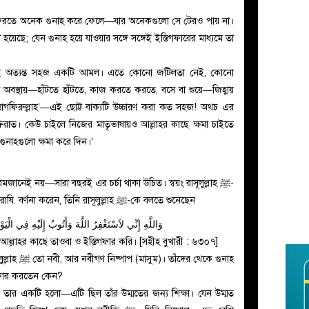
-ফিরতে অনেক গুনাহ করে ফেলে—যার অনেকগুলো সে টেরও পায় না।
 হয়েছে; যেন গুনাহ হয়ে যাওয়ার সঙ্গে সঙ্গেই ইস্তিগফারের মাধ্যমে তা
তোই অত্যন্ত সহজ একটি আমল। এতে কোনো জটিলতা নেই, কোনো
স্থায়—হাঁটতে হাঁটতে, কাজ করতে করতে, বসে বা শুয়ে—জিহ্বায়
স্তাগফিরুল্লাহ’—এই ছোট্ট বাক্যটি উচ্চারণ করা কত সহজ! অথচ এর
াত। কেউ চাইলে নিজের মাতৃভাষায়ও আল্লাহর কাছে ক্ষমা চাইতে
গুনাহগুলো ক্ষমা করে দিন।’
রমজানেই নয়—সারা বছরই এর চর্চা থাকা উচিত। স্বয়ং রাসূলুল্লাহ ﷺ-
এর জীবন ছিল এর উজ্জ্বল দৃষ্টান্ত। আবু হুরাইরা রাযি. বর্ণনা করেন, তিনি রাসূলুল্লাহ ﷺ-কে বলতে শুনেছেন
وَاللَّهِ إِنِّي لاَسْتَغْفِرُ اللَّهَ وَأَتُوبُ إِلَيْهِ فِي الْيَ
আল্লাহর কাছে তাওবা ও ইস্তিগফার করি। [সহীহ বুখারী : ৬৩০৭]
 থেকে গুনাহ
গফার করতেন কেন?
য়েছেন। তার একটি হলো—এটি ছিল তাঁর উম্মতের জন্য শিক্ষা। যেন উম্মত