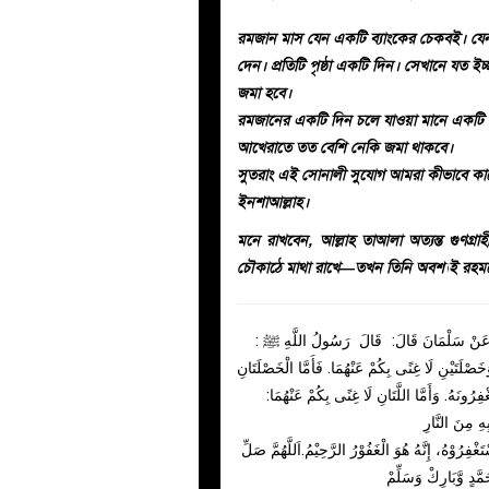
রমজান মাস যেন একটি ব্যাংকের চেকবই। যেন 
দেন। প্রতিটি পৃষ্ঠা একটি দিন। সেখানে য
জমা হবে।
রমজানের একটি দিন চলে যাওয়া মানে একটি
আখেরাতে তত বেশি নেকি জমা থাকবে।
সুতরাং এই সোনালী সুযোগ আমরা কীভাবে 
ইনশাআল্লাহ।
মনে রাখবেন, আল্লাহ তাআলা অত্যন্ত গুণগ্রাহী
চৌকাঠে মাথা রাখে—তখন তিনি অবশ্যই রহ
بَعْدُ! عَنْ سَلْمَانَ قَالَ: قَالَ رَسُولُ اللَّهِ ﷺ
صْلَتَيْنِ لَا غِنًى بِكُمْ عَنْهُمَا. فَأَمَّا الْخَصْلَتَانِ
َغْفِرُونَهُ. وَأَمَّا اللَّتَانِ لَا غِنًى بِكُمْ عَنْهُمَا
ِهِ مِنَ النَّارِ
فِرُوْهُ، إِنَّهُ هُوَ الْغَفُوْرُ الرَّحِيْمُ.اَللَّهُمَّ صَلِّ
َّدٍ وَّبَارِكْ وَسَلِّمْ