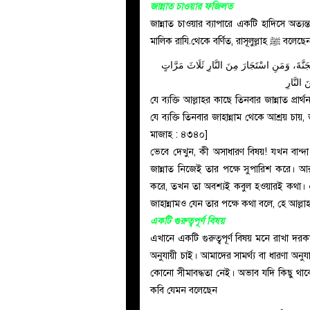
জান্নাত চাওয়ার ফজিলত
জান্নাত চাওয়ার ব্যাপারে একটি হাদিসে অ
মালিক রাযি.থেকে বর্ণিত, রাসূলুল্লাহ ﷺ বলেছ
جَنَّةَ، وَمَنِ اسْتَجَارَ مِنَ النَّارِ ثَلَاثَ مَرَّاتٍ
َ النَّارِ
যে ব্যক্তি আল্লাহর কাছে তিনবার জান্নাত প্রার
যে ব্যক্তি তিনবার জাহান্নাম থেকে আশ্রয় চায়,
মাজাহ : ৪৩৪০]
ভেবে দেখুন, কী অসাধারণ বিষয়! যখন বান্দ
জান্নাত নিজেই তার পক্ষে সুপারিশ করে। আর
করে, তখন তা অবশ্যই কবুল হওয়ারই কথা। এ
জাহান্নামও যেন তার পক্ষে কথা বলে, হে আল্ল
একটি গুরুত্বপূর্ণ বিষয়
এখানে একটি গুরুত্বপূর্ণ বিষয় মনে রাখা দ
অনুযায়ী চাই। আমাদের সামর্থ্য বা ধারণা অনু
কোনো সীমাবদ্ধতা নেই। অভাব যদি কিছু থ
কবি যেমন বলেছেন