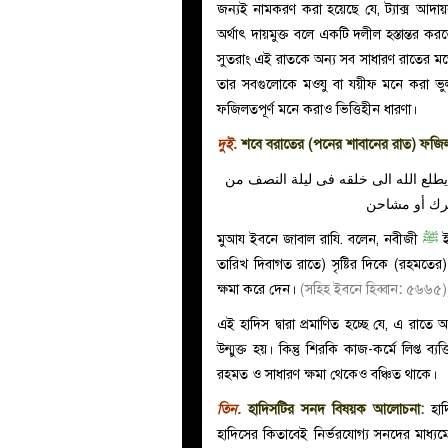
জন্যই নামকরণ করা হয়েছে যে, ট্যাক্স আদ
অর্থাৎ দায়মুক্ত বলে একটি দলীল হস্তান্তর কর
সুতরাং এই রাতকে অন্য সব সাধারণ রাতের ম
তার সবগুলোকে মওযু বা যয়ীফ মনে করা ভ
ফজিলতপূর্ণ মনে করাও ভিত্তিহীন ধারণা।
দুই.
শবে বরাতের (পনের শাবানের রাত) ফজিলত
يطلع الله الى خلقه فى ليلة النصف من
شرك أو مشاحن
মুআয ইবনে জাবাল
রাযি.
বলেন, নবীজী
ﷺ
ই
তারিখ দিবাগত রাতে) সৃষ্টির দিকে (রহমতের
ক্ষমা করে দেন।
(সহিহ ইবনে হিব্বান
:
৫৬৬৫)
এই হাদিস দ্বারা প্রমাণিত হচ্ছে যে, এ রাত
উন্মুক্ত হয়। কিন্তু শিরকি কাজ-কর্মে লিপ্ত ব
রহমত ও সাধারণ ক্ষমা থেকেও বঞ্চিত থাকে।
তিন.
হাদিসটির সনদ বিষয়ক আলোচনা:
হাদ
হাদিসের কিতাবেই নির্ভরযোগ্য সনদের মাধ্যমে