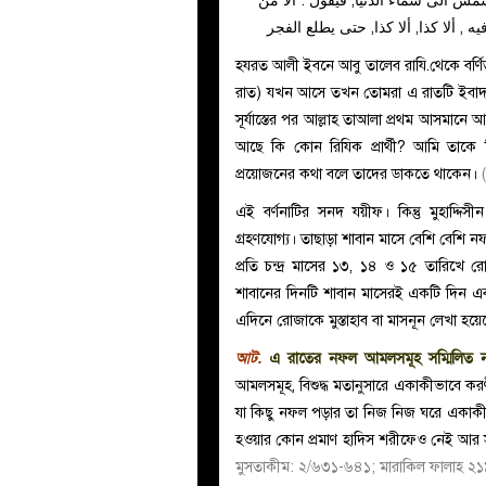
شمس الى سماء الدنيا, فيقول : ألا من
, ألا كذا, ألا كذا, حتى يطلع الفجر
হযরত আলী ইবনে আবু তালেব
রাযি.
থেকে বর্ণি
রাত) যখন আসে তখন তোমরা এ রাতটি ইবাদত
সূর্যাস্তের পর আল্লাহ তাআলা প্রথম আসমানে
আছে কি কোন রিযিক প্রার্থী? আমি তাকে রি
প্রয়োজনের কথা বলে তাদের ডাকতে থাকেন।
এই বর্ণনাটির সনদ যয়ীফ। কিন্তু মুহাদ্দিসীন
গ্রহণযোগ্য। তাছাড়া শাবান মাসে বেশি বেশি
প্রতি চন্দ্র মাসের ১৩, ১৪ ও ১৫ তারিখে রোয
শাবানের দিনটি শাবান মাসেরই একটি দিন এবং
এদিনে রোজাকে মুস্তাহাব বা মাসনূন লেখা হয়ে
আট.
এ রাতের নফল আমলসমূহ সম্মিলিত নয়,
আমলসমূহ, বিশুদ্ধ মতানুসারে একাকীভাবে
যা কিছু নফল পড়ার তা নিজ নিজ ঘরে একা
হওয়ার কোন প্রমাণ হাদিস শরীফেও নেই আর স
মুসতাকীম: ২/৬৩১-৬৪১; মারাকিল ফালাহ ২১