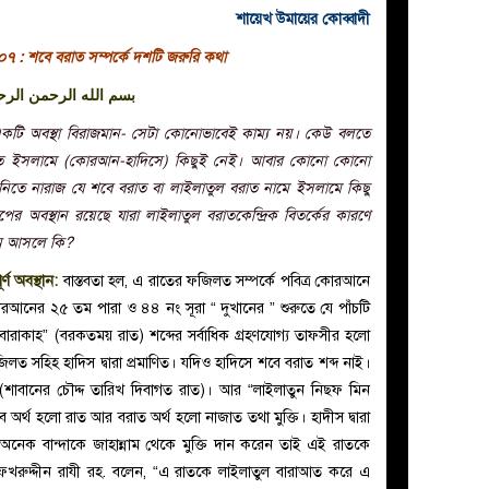
শায়েখ উমায়ের কোব্বাদী
০৭ : শবে বরাত সম্পর্কে দশটি জরুরি কথা
بسم الله الرحمن الرح
ত একটি অবস্থা বিরাজমান- সেটা কোনোভাবেই কাম্য নয়। কেউ বলতে
বলতে ইসলামে (কোরআন-হাদিসে) কিছুই নেই। আবার কোনো কোনো
নিতে নারাজ যে শবে বরাত বা লাইলাতুল বরাত নামে ইসলামে কিছু
র অবস্থান রয়েছে যারা লাইলাতুল বরাতকেন্দ্রিক বিতর্কের কারণে
ধান আসলে কি?
্ণ অবস্থান:
বাস্তবতা হল, এ রাতের ফজিলত সম্পর্কে পবিত্র কোরআনে
রআনের ২৫ তম পারা ও ৪৪ নং সূরা “ দুখানের ” শুরুতে যে পাঁচটি
বারাকাহ” (বরকতময় রাত) শব্দের সর্বাধিক গ্রহণযোগ্য তাফসীর হলো
ত সহিহ হাদিস দ্বারা প্রমাণিত। যদিও হাদিসে শবে বরাত শব্দ নাই।
(শাবানের চৌদ্দ তারিখ দিবাগত রাত)। আর “লাইলাতুন নিছ্ফ মিন
অর্থ হলো রাত আর বরাত অর্থ হলো নাজাত তথা মুক্তি। হাদীস দ্বারা
অনেক বান্দাকে জাহান্নাম থেকে মুক্তি দান করেন তাই এই রাতকে
 ফখরুদ্দীন রাযী রহ. বলেন, “এ রাতকে লাইলাতুল বারাআত করে এ