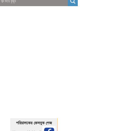
01325466920
1325466920
পরিচালকের ফেসবুক পেজ