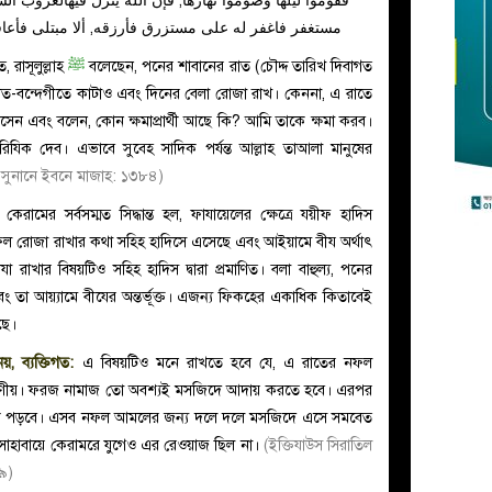
فقوموا ليلها وصوموا نهارها, فإن الله ينزل فيهالغروب ال
مستغفر فاغفر له على مستزرق فأرزقه, ألا مبتلى فأعافيه 
ত, রাসূলুল্লাহ
ﷺ
বলেছেন, পনের শাবানের রাত (চৌদ্দ তারিখ দিবাগত
-বন্দেগীতে কাটাও এবং দিনের বেলা রোজা রাখ। কেননা, এ রাতে
 আসেন এবং বলেন, কোন ক্ষমাপ্রার্থী আছে কি? আমি তাকে ক্ষমা করব।
যিক দেব। এভাবে সুব্হে সাদিক পর্যন্ত আল্লাহ তাআলা মানুষের
(সুনানে ইবনে মাজাহ: ১৩৮৪)
 কেরামের সর্বসম্মত সিদ্ধান্ত হল, ফাযায়েলের ক্ষেত্রে যয়ীফ হাদিস
 নফল রোজা রাখার কথা সহিহ হাদিসে এসেছে এবং আইয়ামে বীয অর্থাৎ
া রাখার বিষয়টিও সহিহ হাদিস দ্বারা প্রমাণিত। বলা বাহুল্য, পনের
 তা আয়্যামে বীযের অন্তর্ভূক্ত। এজন্য ফিকহের একাধিক কিতাবেই
ছে।
 ব্যক্তিগত:
এ বিষয়টিও মনে রাখতে হবে যে, এ রাতের নফল
 করণীয়। ফরজ নামাজ তো অবশ্যই মসজিদে আদায় করতে হবে। এরপর
কী পড়বে। এসব নফল আমলের জন্য দলে দলে মসজিদে এসে সমবেত
াহাবায়ে কেরামরে যুগেও এর রেওয়াজ ছিল না।
(ইক্তিযাউস সিরাতিল
৯)