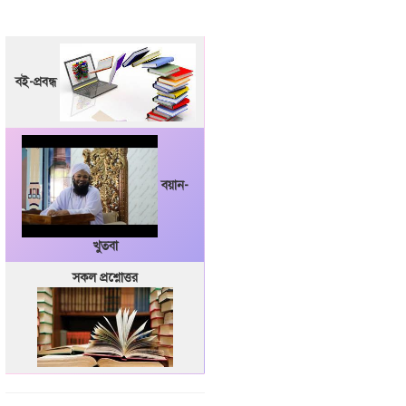
বই-প্রবন্ধ
বয়ান-
খুতবা
সকল প্রশ্নোত্তর