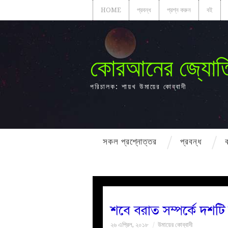
HOME
প্রবন্ধ
প্রশ্ন করুন
বই
কোরআনের জ্যোত
পরিচালক: শায়খ উমায়ের কোব্বাদী
সকল প্রশ্নোত্তর
প্রবন্ধ
শবে বরাত সম্পর্কে দশটি
২৬ এপ্রিল, ২০১৮
উমায়ের কোব্বাদী