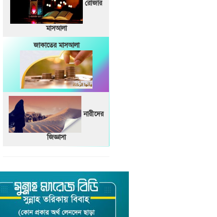
রোজার
মাসআলা
জাকাতের মাসআলা
নারীদের
জিজ্ঞাসা