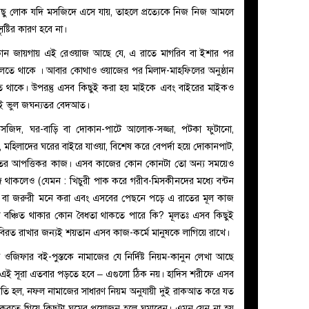
ু লোক যদি মসজিদে এসে যায়, তাহলে প্রত্যেকে নিজ নিজ আমলে
ষ্টির কারণ হবে না।
 জায়গায় এই রেওয়াজ আছে যে, এ রাতে মাগরিব বা ইশার পর
লতে থাকে । আবার কোথাও ওয়াজের পর মিলাদ-মাহফিলের অনুষ্ঠান
 থাকে। উপরন্তু এসব কিছুই করা হয় মাইকে এবং বাইরের মাইকও
ুই ভুল জঘন্যতর বেদআত।
া, মসজিদ, ঘর-বাড়ি বা দোকান-পাটে আলোক-সজ্জা, পটকা ফুটানো,
 মহিলাদের ঘরের বাইরে যাওয়া, বিশেষ করে বেপর্দা হয়ে দোকানপাট,
রাতের আপত্তিকর কাজ। এসব কাজের কোন কোনটা তো অন্য সময়েও
জ থাকলেও (যেমন : খিচুরী পাক করে গরীব-মিসকীনদের মধ্যে বন্টন
 বা জরুরী মনে করা এবং এসবের পেছনে পড়ে এ রাতের মূল কাজ
কে বঞ্চিত থাকার কোন বৈধতা থাকতে পারে কি? মূলতঃ এসব কিছুই
রত রাখার জন্যই শয়তান এসব কাজ-কর্মে মানুষকে লাগিয়ে রাখে।
ওজিফার বই-পুস্তকে নামাজের যে নির্দিষ্ট নিয়ম-কানুন লেখা আছে
 এই সূরা এতবার পড়তে হবে – এগুলো ঠিক নয়। হাদিস শরীফে এসব
দ্ধতি হল, নফল নামাজের সাধারণ নিয়ম অনুযায়ী দুই রাকআত করে যত
তে গিয়ে কিছুটা ঘুমের প্রয়োজন হলে ঘুমাবেন। এমন যেন না হয়