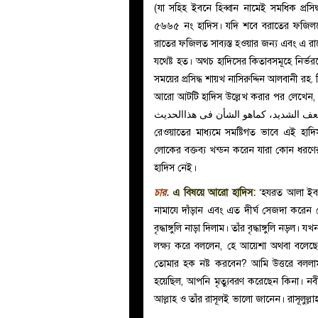
(যা সহিহ ইবনে হিব্বান নামেই সমধিক প্রস
৫৬৬৫ নং হাদিস। যদি শবে বরাতের ফজিলতে
রাতের ফজিলত সাব্যস্ত হওয়ার জন্য এবং এ র
যথেষ্ট হত। অথচ হাদিসের কিতাবসমূহে নির্ভ
সময়ের প্রসিদ্ধ শায়খ নাসিরুদ্দিন আলবানী র
আরো আটটি হাদিস উল্লেখ করার পর লেখেন, وجملة القول أن الحديث بمجموع هذه الطرق صحيح بلاريب
الضعف الشديد، كماهو الشأن فى هذاالحديث
রেওয়াতের মাধ্যমে সমষ্টিগত ভাবে এই হাদ
লোকের বক্তব্য খন্ডন করেন যারা কোন ধরণে
হাদিস নেই।
চার.
এ বিষয়ে আরো হাদিস:
‘হযরত আলা ইবন
নামাযে দাঁড়ান এবং এত দীর্ঘ সেজদা করেন
বৃদ্ধাঙ্গুলি নাড়া দিলাম। তাঁর বৃদ্ধাঙ্গুল
লক্ষ্য করে বললেন, হে আয়েশা অথবা বলেছে
তোমার হক নষ্ট করবেন? আমি উত্তরে বললাম,
হয়েছিল, আপনি মৃত্যুবরণ করেছেন কিনা। ন
আল্লাহ ও তাঁর রাসূলই ভালো জানেন। রাসূলুল্ল