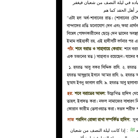
اده في ليلة النصف من شعبان فيغفر
‘‘এটা হল অর্ধ-শাবানের রাত। (শাবানের চৌদ
বান্দাদের প্রতি মনোযোগ দেন এবং ক্ষমা প্রার্থ
বিদ্বেষ পোষণকারীদের ছেড়ে দেন তাদের অবস্থ
পাঁচ.
শবে বরাত ও সাহাবায়ে কেরাম
:
শবে বরাত
এক ডজনের মত ) সাহাবাও রয়েছেন। যাদের কয়ে
১. হযরত আবু বকর সিদ্দিক
রাযি.
২. হযরত
হযরত আব্দুল্লাহ ইবনে আ’মর
রাযি.
৬. হযরত 
মুআয ইবনু জাবাল
রাযি.
৯. হযরত আবু ছালাবা
ছয়.
শবে বরাতের আমল:
উল্লেখিত হাদিস থে
তাহল, ইবাদত করা। নফল নামাজের সাধারণ 
কোরান কারীম তেলাওয়াত করা। দরূদ শরীফ প
সাত
.
পরদিন রোজা রাখা সম্পর্কিত হাদিস:
সুন
ه
ﷺ
: إذا كانت ليلة النصف من شعبان