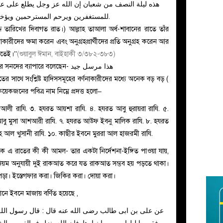
هذه ليلة النصف من شعبان إن الله عز وجل يطلع على عب
للمستغفرين ويرحم المسترحمين ويؤخر أهل الحقد كما هم.
্দ তারিখের দিবাগত রাত।) আল্লাহ তাআলা অর্ধ-শাবানের রাতে তাঁর
নাকারীদের ক্ষমা করেন এবং অনুগ্রহপ্রার্থীদের প্রতি অনুগ্রহ করেন আর
াতেই।’’
(শুয়াবুল ঈমান, বাইহাকী ৩/৩৮২-৩৮৩)
ইমাম বাইহাকী রহ. এই হাদীসটি বর্ণনার পর এর সনদের ব্যাপারে বলেছেন- هذا مرسل جيد
ের সাথে সংশ্লিষ্ট হাদিসসমূহের বর্ণনাকারীদের মধ্যে অনেক বড় বড় (
কজনের পবিত্র নাম নিম্নে প্রদত্ত হলো–
 আলী
রাযি.
৩. হযরত আয়শা
রাযি.
৪. হযরত আবু হুরায়রা
রাযি.
৫.
আবু মুসা আশআরী
রাযি.
৭. হযরত আউফ ইবনু মালিক
রাযি.
৮. হযরত
হ আল খুসানী
রাযি.
১০. কাছীর ইবনে মুররা আল হাজরমী
রাযি.
কে এ রাতের কী কী আমল- তার একটা নির্দেশনা-ইঙ্গিত পাওয়া যায়,
নিয়ম অনুযায়ী দুই রাকআত করে যত রাকআত সম্ভব হয় পড়তে থাকা।
ড়া। ইস্তেগফার করা। জিকির করা। দোয়া করা।
ানে ইবনে মাজায় বর্ণিত হয়েছে ,
عن على بن ابى طالب رضى الله عنه قال : قال رسول الل