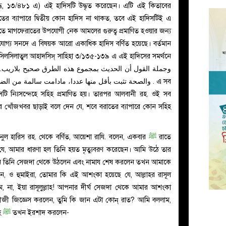
িদ্ধ, ১৩/৪৮১ এ) এই হাদিসটি উদ্ধৃত করেছেন। এটি এই কিতাবের
র ব্যাপারে দ্বিতীয় কোন হাদিস না থাকত, তবে এই হাদিসটিই এ
াতে মাগফেরাতের উপযোগী নেক আমলের গুরুত্ব প্রমাণিত হওয়ার জন্য
রযোগ্য সনদে এ বিষয়ক আরো একাধিক হাদিস বর্ণিত হয়েছে। বর্তমান
হ. সিলসিলাতুল আহাদসিস্ সাহিহা ৩/১৩৫-১৩৯ এ এই হাদিসের সমর্থনে
.
والصحة تثبت بأقل منها عددا، مادامت سالمة من  . এ সব
িসটি নিঃসন্দেহে সহিহ প্রমাণিত হয়। তারপর আলবানী রহ. ওই সব
র খোঁজখবর ছাড়াই বলে দেন যে, শবে বরাতের ব্যাপারে কোন সহিহ
ুল হারিস রহ. থেকে বর্ণিত, আয়েশা
রাযি.
বলেন, একবার
ﷺ
রাতে
 যে, আমার ধারণা হল তিনি হয়ত মৃত্যুবরণ করেছেন। আমি উঠে তার
ি নড়ল। যখন তিনি সেজদা থেকে উঠলেন এবং নামায শেষ করলেন তখন আমাকে
ন, ও হুমাইরা, তোমার কি এই আশংকা হয়েছে যে, আল্লাহর রাসূল
 না, ইয়া রাসূলুল্লাহ! আপনার দীর্ঘ সেজদা থেকে আমার আশংকা
বীজী জিজ্ঞেস করলেন, তুমি কি জান এটা কোন্ রাত? আমি বললাম,
াহ
ﷺ
তখন ইরশাদ করলেন-