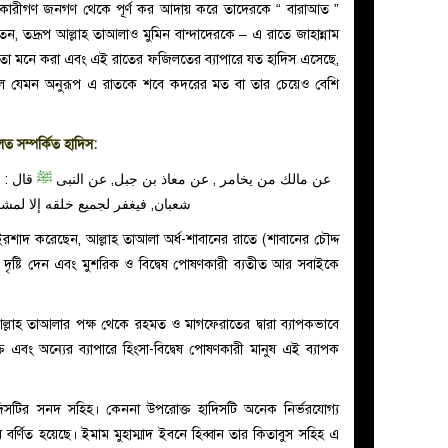
ায়কারীগণ জনগণ থেকে পূর্ণ কর আদায় করে তাদেরকে “ বারাআত ”
তেন, তদ্রূপ আল্লাহ তাআলাও মুমিন বান্দাদেরকে – এ রাতে জাহান্নাম
তো মনে করা এবং এই রাতের ফজিলতের ব্যাপারে যত হাদিস এসেছে,
ুল যেমন অনুরূপ এ রাতকে শবে কদরের মত বা তার চেয়েও বেশি
 সম্পর্কিত হাদিস:
عن مالك من يخامر , عن معاذ بن جبل, عن النبى
ﷺ
قال : 
شعبان, فيغفر لجميع خلقه إلا لم
রশাদ করেছেন, আল্লাহ তাআলা অর্ধ-শাবানের রাতে (শাবানের চৌদ্দ
) দৃষ্টি দেন এবং মুশরিক ও বিদ্বেষ পোষণকারী ব্যতীত আর সবাইকে
ে আল্লাহ তাআলার পক্ষ থেকে রহমত ও মাগফেরাতের দ্বারা ব্যাপকভাবে
্যক্তি এবং অন্যের ব্যাপারে হিংসা-বিদ্বেষ পোষণকারী মানুষ এই ব্যাপক
িসটির সনদ সহিহ। কেননা উপরোক্ত হাদিসটি অনেক নির্ভরযোগ্য
 বর্ণিত হয়েছে। ইমাম মুহাম্মাদ ইবনে হিব্বান তার কিতাবুস সহিহ এ