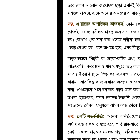
তবে কোন আহবান ও ঘোষণা ছাড়া এমনিই কিছ
মশগুল থাকবে, একে অন্যের আমলের ব্যাঘাত সৃ
নয়.
এ রাতের আপত্তিকর কাজকর্ম
:
কোন কোন
থেকেই ওয়াজ-নসীহত আরম্ভ হয়ে সারা রাত চ
হয়। কোথাও তো সারা রাত খতমে-শবীনা হতে
ছেড়ে দেওয়া হয়। মনে রাখতে হবে, এসব কিছ
অনুরূপভাবে খিচুরী বা হালুয়া-রুটির প্রথ
আতমবাজি, কবরস্থান ও মাজারসমূহে ভিড় করা,
মাজার ইত্যাদি স্থানে ভিড় করা-এসবও এ 
হারাম। আর কিছু কাজ সাধারণ অবস্থায় জায়ে
করা) এগুলোকে শবে বরাতের কাজ মনে করা
তওবা, ইস্তেগ্ফার, নফল ইবাদত ইত্যাদি থে
শয়তানের ধোঁকা। মানুষকে আসল কাজ থেকে বি
দশ.
একটি সতর্কবার্তা:
অনেক অনির্ভরযোগ্য 
অর্থাৎ এত রাকআত হতে হবে, প্রতি রাকআতে
নেই। এগুলো মানুষের মনগড়া পন্থা। সঠিক প
রাকআত সম্ভব হয় পড়তে থাকা। আর ইবাদত কর