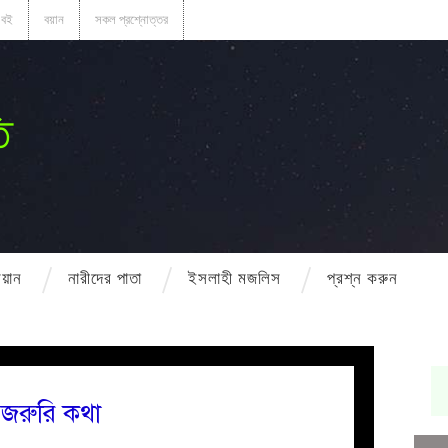
বই
বয়ান
সকল প্রশ্নোত্তর
ি
বয়ান
নারীদের পাতা
ইসলাহী মজলিস
প্রশ্ন করুন
 জরুরি কথা