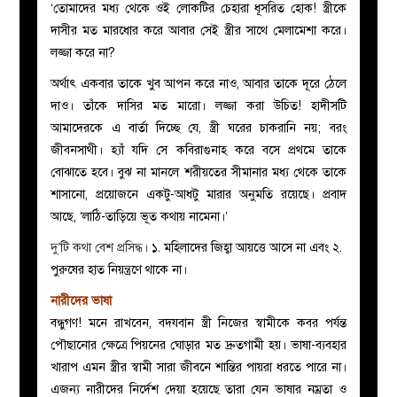
‘তোমাদের মধ্য থেকে ওই লোকটির চেহারা ধূসরিত হোক! স্ত্রীকে
দাসীর মত মারধোর করে আবার সেই স্ত্রীর সাথে মেলামেশা করে।
লজ্জা করে না?
অর্থাৎ একবার তাকে খুব আপন করে নাও, আবার তাকে দূরে ঠেলে
দাও। তাঁকে দাসির মত মারো। লজ্জা করা উচিত! হাদীসটি
আমাদেরকে এ বার্তা দিচ্ছে যে, স্ত্রী ঘরের চাকরানি নয়; বরং
জীবনসাথী। হ্যাঁ যদি সে কবিরাগুনাহ করে বসে প্রথমে তাকে
বোঝাতে হবে। বুঝ না মানলে শরীয়তের সীমানার মধ্য থেকে তাকে
শাসানো, প্রয়োজনে একটু-আধটু মারার অনুমতি রয়েছে। প্রবাদ
আছে, ‘লাঠি-তাড়িয়ে ভূত কথায় নামেনা।’
দু’টি কথা বেশ প্রসিদ্ধ।
১. মহিলাদের জিহ্বা আয়ত্তে আসে না এবং ২.
পুরুষের হাত নিয়ন্ত্রণে থাকে না।
নারীদের ভাষা
বন্ধুগণ! মনে রাখবেন, বদযবান স্ত্রী নিজের স্বামীকে কবর পর্যন্ত
পৌছানোর ক্ষেত্রে পিয়নের ঘোড়ার মত দ্রুতগামী হয়। ভাষা-ব্যবহার
খারাপ এমন স্ত্রীর স্বামী সারা জীবনে শান্তির পায়রা ধরতে পারে না।
এজন্য নারীদের নির্দেশ দেয়া হয়েছে তারা যেন ভাষার নম্রতা ও