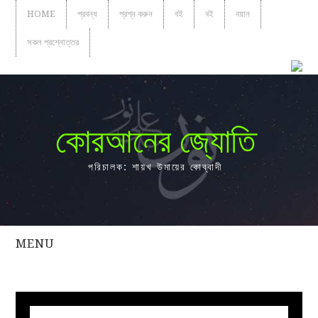
HOME
প্রবন্ধ
প্রশ্ন করুন
বই
বই
বয়ান
সকল প্রশ্নোত্তর
কোরআনের জ্যোতি
পরিচালক: শায়খ উমায়ের কোব্বাদী
MENU
সকল
প্রশ্নোত্তর
প্রবন্ধ