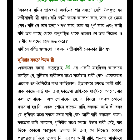
‘একজন মুমিন তাকওয়া অর্জনের পর সবচে’ বেশি উপকৃত হয়
সতীসাধবী স্ত্রী দ্বারা। যদি স্বামী তাকে আদেশ করে, তবে সে মেনে
নেয়। যদি সে তার জন্য শপথ করে, তবে তা পূর্ণ করে এবং স্বামী
যদি তার কাছে থেকে অনুপস্থিত থাকে তাহলে সে তার নিজের ও
স্বামীর সম্পদের হেফাজত করে।’
হাদীসে বর্ণিত গুণগুলো একজন সতীসাধবী নেককার স্ত্রীর গুণ।
দুনিয়ার সবচে’ উত্তম স্ত্রী
একবারের ঘটনা। রাসুলুল্লাহ
ﷺ
এ
র একটি মাহফিলে আলোচন
চলছিল যে, দুনিয়ার নারীদের মধ্যে সর্বোত্তম নারী কে? একেকজন
একেক গুণ-বৈশিষ্টের কথা বলছিলেন। ইত্যবসরে হযরত আলী রাযি.
এক কাজে বাড়ি যান এবং ফাতেমা রাযি.-কে মাহফিলে আলোচনার
কথা শোনালেন। এও শোনালেন যে, এ বিষয়ে এখনও কোনো
ফয়সালা হয় নি। একথা শোনে ফাতেমা রাযি. বললেন, আমি কী বলব
যে, দুনিয়ার মধ্যে সবচে’ উত্তম নারী কে? আলী রাযি. বললেন, বলো।
ফাতেমা রাযি. বললেন, পৃথিবীর মধ্যে সবচে’ উত্তম নারী সেই, যার
দিকে কোনো পরপুরুষ তাকায় নি এবং সে নিজেও কোনো
পরপুরুষের দিকে তাকায় নি। এরপর আলী রাযি. পুনরায় মাহফিলে