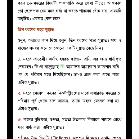
কনে দেনমহরের বিষয়টি পাকাপাকি করে ফেলা উচিত। আজকাল
তো ছেলেপক্ষ যেন মহর ধার্য্য না করতে পারলেই বেঁচে যায়। এমনটি
অনুচিত। এরকম কেন হবে!
তিন ধরণের মহর সুন্নাত
শুনুন, অন্তরের কান দিয়ে শুনুন, তিন ধরণের মহর সুন্নাত। সাধ ও
সাধ্যের সমন্বয় কনে যে কোনো একটি সুন্নাত বেছে নিন।
১.
মহরে ফাতেমী। অর্থাৎ হযরত ফাতেমা রাযি.-এর জন্য ধার্য্যকৃত
দেনমহর। কিংবা রাসূলুল্লাহ
ﷺ
আমাদের আম্মাজান আয়েশার রাযি.-
কে যে পরিমাণ মহর দিয়েছিলেন। তা-ও গ্রহণ করা যেতে পারে।
এটাও সুন্নাত।
২.
মহরে মেসেল। কনের নিকটাত্বীয়দের মাঝে সাধারণত মহরের যে
পরিমাণ পূর্ব থেকে চলে আসছে, তাকে ‘মহরে মেসেল’ বলা হয়।
এটাও সুন্নাত।
৩.
কনের বুদ্ধিমত্তা, ভদ্রতা, সততা ইত্যকার বিষয়কে সামনে রেখে
মহর ধার্য্য করা। এটাও সুন্নাত।
শরীয়ত উক্ত তিনটি (Options) অপশন দিয়েছে। এখান থেকে