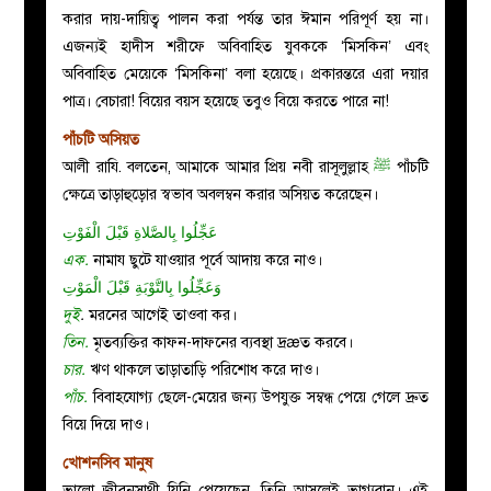
করার দায়-দায়িত্ব পালন করা পর্যন্ত তার ঈমান পরিপূর্ণ হয় না।
এজন্যই হাদীস শরীফে অবিবাহিত যুবককে ‘মিসকিন’ এবং
অবিবাহিত মেয়েকে ‘মিসকিনা’ বলা হয়েছে। প্রকারন্তরে এরা দয়ার
পাত্র। বেচারা! বিয়ের বয়স হয়েছে তবুও বিয়ে করতে পারে না!
পাঁচটি অসিয়ত
আলী রাযি. বলতেন, আমাকে আমার প্রিয় নবী রাসূলুল্লাহ
ﷺ
পাঁচটি
ক্ষেত্রে তাড়াহুড়োর স্বভাব অবলম্বন করার অসিয়ত করেছেন।
عَجِّلُوا بِالصَّلاةِ قَبْلَ الْفَوْتِ
এক.
নামায ছুটে যাওয়ার পূর্বে আদায় করে নাও।
وَعَجِّلُوا بِالتَّوْبَةِ قَبْلَ الْمَوْتِ
দুই
.
মরনের আগেই তাওবা কর।
তিন.
মৃতব্যক্তির কাফন-দাফনের ব্যবস্থা দ্রæত করবে।
চার.
ঋণ থাকলে তাড়াতাড়ি পরিশোধ করে দাও।
পাঁচ.
বিবাহযোগ্য ছেলে-মেয়ের জন্য উপযুক্ত সম্বন্ধ পেয়ে গেলে দ্রুত
বিয়ে দিয়ে দাও।
খোশনসিব মানুষ
ভালো জীবনসাথী যিনি পেয়েছেন, তিনি আসলেই ভাগ্যবান। এই