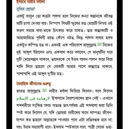
ইলামে নারীর মর্যাদা
সুপ্রিয় শ্রোতা!
একটু ভাবুন তো কতটা পাষন্ড হলে নিজের কন্যা সন্তানকে জীবন্ত
মাটি চাপা দেওয়া যায়। নিস্পাপ শিশুটি ফুলের মত মেয়েটি নিশ্চয় ওই
করুণ সময়ে বাবা-মাকে চিৎকার করে ডাকত। তার কান্নাকাটি ও
আহাজারিতে পৃথিবী হয়ত কেঁপে ওঠত, কিন্তু পাষন্ড বাবার হৃদয়
একটুও কম্পিত হত না। এমনই এক পরিবেশে রাসূলুল্লাহ
ﷺ
নিজের
দুই আঙ্গুল উঠালেন এবং একসাথ করে বললেন, যে মানুষটির ঘরে
দুটি মেয়েসন্তান থাকবে, তাদেরকে সে উত্তম লালন-পালন করে বিয়ে
শাদি দিবে তাহলে সে লোকটি আমার পাশে জান্নাতে থাকবে,
পাশাপাশি এই আঙ্গুল দু’টির মত।
বৈবাহিক জীবনের গুরুত্ব
হযরত রাসূলুল্লাহ
ﷺ
নারীর মর্যাদা ফিরিয়ে দিলেন। বলে দিলেন
لارهبانية فى الإسلام
‘ইসালামে বৈরাগ্যবাদের স্থান নেই’। এখানে
শব্দশরীরে সংক্ষিপ্ত অথচ অত্যন্ত তাৎপর্যময় এই শব্দমালা দ্বারা তিনি
স্পষ্ট করে দিলেন যে, যদি তোমরা নারীদের সাথে দাম্পত্য জীবন-
যাপন কর তাহলে আল্লাহকে পাওয়ার পথে এটা প্রতিবন্ধক হবে না;
বরং উত্তম সহযোগী হবে। ইসলাম স্পষ্টভাবে বলে, পাদ্রী সেজে গুহা-