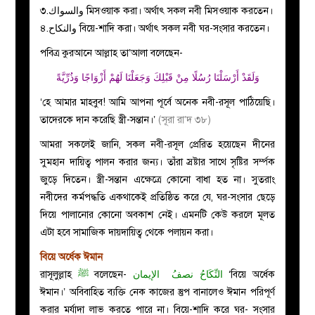
৩.والسواك মিসওয়াক করা। অর্থাৎ সকল নবী মিসওয়াক করতেন।
৪.والنكاح বিয়ে-শাদি করা। অর্থাৎ সকল নবী ঘর-সংসার করতেন।
পবিত্র কুরআনে আল্লাহ তা’আলা বলেছেন-
وَلَقَدْ أَرْسَلْنَا رُسُلًا مِنْ قَبْلِكَ وَجَعَلْنَا لَهُمْ أَزْوَاجًا وَذُرِّيَّةً
‘হে আমার মাহবুব! আমি আপনা পূর্বে অনেক নবী-রসূল পাঠিয়েছি।
তাদেরকে দান করেছি স্ত্রী-সন্তান।’
(সূরা রা’দ ৩৮)
আমরা সকলেই জানি, সকল নবী-রসূল প্রেরিত হয়েছেন দীনের
সুমহান দায়িত্ব পালন করার জন্য। তাঁরা স্রষ্টার সাথে সৃষ্টির সর্ম্পক
জুড়ে দিতেন। স্ত্রী-সন্তান এক্ষেত্রে কোনো বাধা হত না। সুতরাং
নবীদের কর্মপদ্ধতি একথাকেই প্রতিষ্ঠিত করে যে, ঘর-সংসার ছেড়ে
দিয়ে পালানোর কোনো অবকাশ নেই। এমনটি কেউ করলে মূলত
এটা হবে সামাজিক দায়দায়িত্ব থেকে পলায়ন করা।
বিয়ে অর্ধেক ঈমান
রাসূলুল্লাহ
ﷺ
বলেছেন-
الإيمان
النِّكَاحُ نصفُ
‘বিয়ে অর্ধেক
ঈমান।’ অবিবাহিত ব্যক্তি নেক কাজের স্তুপ বানালেও ঈমান পরিপূর্ণ
করার মর্যাদা লাভ করতে পারে না। বিয়ে-শাদি করে ঘর- সংসার