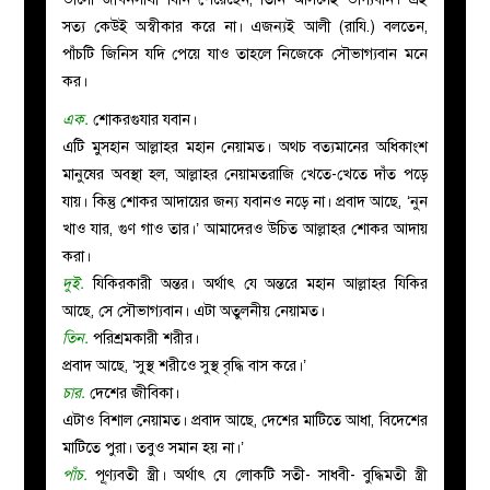
সত্য কেউই অস্বীকার করে না। এজন্যই আলী (রাযি.) বলতেন,
পাঁচটি জিনিস যদি পেয়ে যাও তাহলে নিজেকে সৌভাগ্যবান মনে
কর।
এক.
শোকরগুযার যবান।
এটি মুসহান আল্লাহর মহান নেয়ামত। অথচ বত্যমানের অধিকাংশ
মানুষের অবস্থা হল, আল্লাহর নেয়ামতরাজি খেতে-খেতে দাঁত পড়ে
যায়। কিন্তু শোকর আদায়ের জন্য যবানও নড়ে না। প্রবাদ আছে, ‘নুন
খাও যার, গুণ গাও তার।’ আমাদেরও উচিত আল্লাহর শোকর আদায়
করা।
দুই.
যিকিরকারী অন্তর। অর্থাৎ যে অন্তরে মহান আল্লাহর যিকির
আছে, সে সৌভাগ্যবান। এটা অতুলনীয় নেয়ামত।
তিন.
পরিশ্রমকারী শরীর।
প্রবাদ আছে, ‘সুস্থ শরীওে সুস্থ বৃদ্ধি বাস করে।’
চার.
দেশের জীবিকা।
এটাও বিশাল নেয়ামত। প্রবাদ আছে, দেশের মাটিতে আধা, বিদেশের
মাটিতে পুরা। তবুও সমান হয় না।’
পাঁচ.
পূ্ণ্যবতী স্ত্রী। অর্থাৎ যে লোকটি সতী- সাধবী- বুদ্ধিমতী স্ত্রী