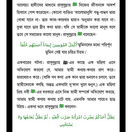
আলোচ্য হাদীসের মাধ্যমে রাসূলুল্লাহ
ﷺ
নিজের জীবনকে আদর্শ
হিসাবে পেশ করেছেন। কোনো ব্যক্তির ‘ভালোমানুষি’ বন্ধু-বান্ধব দ্বারা
বোঝা যাবে না। তার কাজ-কারবার দ্বারাও অনুমান করা যাবে না।
বুঝা যাবে তার স্ত্রীর কথা দ্বারা। যদি সে স্বামীকে ভালো মানুষ বলে
তবে সে সমাজের ভালো মানুষ। রাসূলুল্লাহ
ﷺ
বলেছেন-
أَكْمَلُ المُؤمِنِينَ إِيمَاناً أَحسَنُهُم خُلُقاً
‘মুমিনদের মধ্যে পরির্পূণ
মুমিন সেই যার চরিত্র উত্তম।’
একবারের ঘটনা। রাসূলুল্লাহ
ﷺ
-এর কাছে এক মহিলা এসে
অভিযোগ করলো যে, আমার স্বামী কথায়-কথায় রাগ করে।
মারধোরও করে। (বাকি সব কথা এক কান দ্বারা শুনলেও চলবে, তবে
স্বামীদেরকে বলছি, অন্তত একথাটা দু’কান খুলে শুনুন,) এক মহিলা
প্রিয় নবী
ﷺ
-এর দরবারে এসে নিজ স্বামী সম্পর্কে অভিযোগ করছে,
আমার স্বামী কথায় কথায় চটে যায়, এমনকি আমার গায়েও হাত
উঠায়। একথা শুনে রাসূলুল্লাহ
ﷺ
বললেন-
يَظَلُّ أَحَدُكُمْ يَضْرِبُ امْرَأَتَهُ ضَرْبَ الْعَبْدِ ، ثُمَّ يَظَلُّ يُعَانِقُهَا وَلا
يَسْتَحْيِي