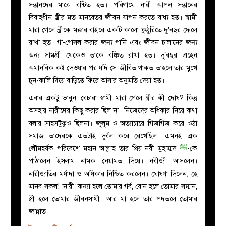
সন্তানদের মাঝে বন্টিত হত। পরিণামে নারী আপন সন্তানের
বিবাহধীন স্ত্রীর মত মানবেতর জীবন যাপন করতে বাধ্য হত। স্বামী
মারা গেলে ন্ত্রীকে মক্কার বাইরে একটি কালো কুঠুরিতে দু’বছর ফেলে
রাখা হত। গা-গোসল করার জন্য পানি এবং জীবন চালানের জন্য
অন্য সামগ্রী থেকেও তাকে বঞ্চিত রাখা হত। দু’বছর এহেন
অমানবিক কষ্ট দেওয়ার পর যদি সে জীবিত থাকত তাহলে তার মুখে
চুন-কালি দিয়ে বাড়িতে ফিরে আসার অনুমতি দেয়া হত।
এবার একটু ভাবুন, বেচারা স্বামী মারা গেলে স্ত্রীর কী দোষ? কিন্তু
অসহায় নারীদের কিছু করার ছিল না। নিজেদের অধিকার নিয়ে কথা
বলার সাহসটুকুও ছিলনা। জুলুম ও অত্যাচারে গিজগিজ করে ওঠা
সমাজ তাদেরকে এতটাই দূর্বল করে রেখেছিল। এমনই এক
লৌমহর্ষক পরিবেশে মহান আল্লাহ তার প্রিয় নবী মুহাম্মদ
ﷺ
-কে
পাঠালেন ইসলাম নামক নেয়ামত দিয়ে। নবীজী আসলেন।
নারীজাতির মর্যাদা ও অধিকার নিশ্চিত করলেন। ঘোষণা দিলেন, হে
মানব সকল! ‘নারী’ কন্যা হলে তোমার গর্ব, বোন হলে তোমার সম্মান,
স্ত্রী হলে তোমার জীবনসাথী। আর মা হলে তার পদতলে তোমার
জান্নাত।