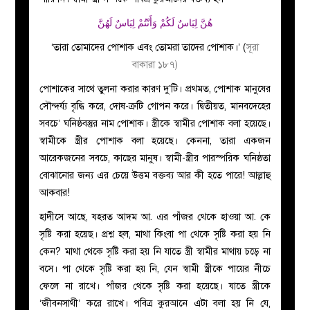
هُنَّ لِبَاسٌ لَكُمْ وَأَنْتُمْ لِبَاسٌ لَهُنَّ
‘তারা তোমাদের পোশাক এবং তোমরা তাদের পোশাক।’ (
সূরা
বাকারা ১৮৭)
পোশাকের সাথে তুলনা করার কারণ দু’টি। প্রথমত, পোশাক মানুষের
সৌন্দর্য্য বৃদ্ধি করে, দোষ-ক্রটি গোপন করে। দ্বিতীয়ত, মানবদেহের
সবচে’ ঘনিষ্ঠবস্তুর নাম পোশাক। স্ত্রীকে স্বামীর পোশাক বলা হয়েছে।
স্বামীকে স্ত্রীর পোশাক বলা হয়েছে। কেননা, তারা একজন
আরেকজনের সবচে, কাছের মানুষ। স্বামী-স্ত্রীর পারস্পরিক ঘনিষ্ঠতা
বোঝানোর জন্য এর চেয়ে উত্তম বক্তব্য আর কী হতে পারে! আল্লাহু
আকবার!
হাদীসে আছে, যহরত আদম আ. এর পাঁজর থেকে হাওয়া আ. কে
সৃষ্টি করা হয়েছ। প্রশ্ন হল, মাথা কিংবা পা থেকে সৃষ্টি করা হয় নি
কেন? মাথা থেকে সৃষ্টি করা হয় নি যাতে স্ত্রী স্বামীর মাথায় চড়ে না
বসে। পা থেকে সৃষ্টি করা হয় নি, যেন স্বামী স্ত্রীকে পায়ের নীচে
ফেলে না রাখে। পাঁজর থেকে সৃষ্টি করা হয়েছে। যাতে স্ত্রীকে
‘জীবনসাথী’ করে রাখে। পবিত্র কুরআনে এটা বলা হয় নি যে,