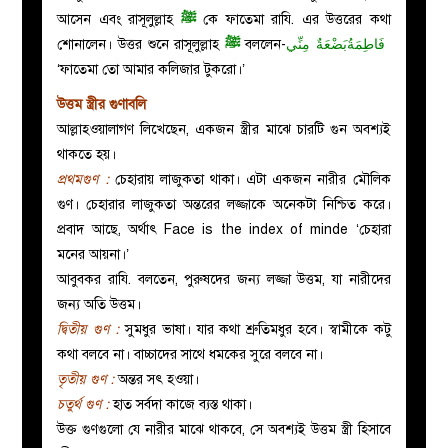
আসেন এবং রাসূলুল্লাহ
ﷺ
কে ফাতেমা রাযি. এর উত্তরের কথা
শোনালেন। উত্তর শুনে রাসূলুল্লাহ
ﷺ
বললেন-
فَاطِمَةُبَضْعَةٌ مِنِّي
‘ফাতেমা তো আমার কলিজার টুকরো।’
উত্তম স্ত্রীর গুণাবলি
আল্লাহওয়ালাগণ লিখেছেন, একজন স্ত্রীর মাঝে চারটি গুন অবশ্যই
থাকতে হয়।
প্রথমগুণ :
চেহারায় লাজুকতা থাকা। এটা একজন নারীর মৌলিক
গুণ। চেহারার লাজুকতা অন্তরের লজ্জাকে অনেকটা নিশ্চিত করে।
প্রবাদ আছে, অর্থাৎ Face is the index of minde ‘চেহারা
মনের আয়না।’
আবুবকর রাযি. বলতেন, পুরুষদের জন্য লজ্জা উত্তম, যা নারীদের
জন্য অতি উত্তম।
দ্বিতীয় গুণ :
সুমধুর ভাষা। যার কথা শ্রুতিমধুর হবে। স্বামীকে কটু
কথা বলবে না। বাচ্চাদের সাথে ধমকের সুরে বলবে না।
তৃতীয় গুণ :
অন্তর সৎ হওয়া।
চতুর্থ গুণ :
হাত সর্বদা কাজে ব্যস্ত থাকা।
উক্ত গুণগুলো যে নারীর মাঝে থাকবে, সে অবশ্যই উত্তম স্ত্রী হিসাবে