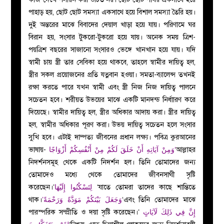
পাহাড় হয়, ছোট ছোট সমস্যা একসাথে হয়ে বিশাল সমস্যা তৈরি হয়।
দুই অন্তরের মাঝে বিবাদের দেয়াল খাড়া হয়ে যায়। পরিণামে ঘর
বিরান হয়, সংসার টুকরো-টুকরো হয়ে যায়। অনেক সময় ত্রিশ-
পয়ত্রিশ বছরের সাজানো সংসারও ভেঙ্গে খানখান হয়ে যায়। যদি
স্বামী চায় স্ত্রী তার সেবিকা হয়ে থাকবে, তাহলে স্বামীর দায়িত্ব হল,
স্ত্রীর সকল প্রয়োজনের প্রতি যত্নবান হওয়া। সমতা-ব্যালেন্স তখনই
রক্ষা করতে পারে যখন স্বামী এবং স্ত্রী নিজ নিজ দায়িত্ব পালনে
সচেতন হবে। শরীয়ত উভয়ের মাঝে একটি মানদন্ড নির্ধাারণ করে
দিয়েছে। স্বামীর দায়িত্ব হল, স্ত্রীর অধিকার আদায় করা। স্ত্রীর দায়িত্ব
হল, স্বামীর অধিকার পূরণ করা। উভয় দায়িত্ব সচেতন হলে সংসার
সুখি হবে। এটাই দাম্পত্য জীবনের প্রধান লক্ষ্য। পবিত্র কুরআনের
ভাষায়-
وَمِنْ آيَاتِهِ أَنْ خَلَقَ لَكُمْ مِنْ أَنْفُسِكُمْ أَزْوَاجًا‘
আল্লাহর
নিদর্শনসমূহ থেকে একটি নিদর্শন হল। তিনি তোমাদের জন্য
তোমাদেও মধ্যে থেকে তোমাদের জীবনসাথী সৃষ্টি
করেছেন।’
لِتَسْكُنُوا إِلَيْهَا
‘যাতে তোমরা তাদের কাছে শান্তিতে
থাক।
’وَجَعَلَ بَيْنَكُمْ مَوَدَّةً وَرَحْمَةً
‘এবং তিনি তোমাদের মাঝে
পারস্পরিক সম্প্রীতি ও দয়া সৃষ্টি করেছেন।’
إِنَّ فِي ذَلِكَ لَآيَاتٍ