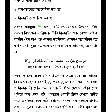
পরিবারে বিয়ের প্রস্তাব দেয়া হয়।
৩.
রূপ-লাবন্যের কারণে বিয়ে করা হয়।
৪.
দীনদারি দেখে বিয়ে করা হয়।
এরপর রাসূলুল্লাহ
ﷺ
বলেন, আমি তোমাদেরকে উপদেশ দিচ্ছি,
তোমরা নিজেদের আত্মীয়তার ভিত্তি দীনদারির ওপর রেখো। ধার্মিক
আত্মীয় খুঁজে নাও। রূপ-লাবন্য কয়দিনের! যৌবনও সারা জীবন ধরে
রাখ যায় না। সুতরাং এসবের ওপর আত্মীয়তার ভিত্তি গড়ে তোলা যায়
না।
جو شاخِ نازک پہ آشیانہ بنے گا
، ناپائدار ہو گا
‘ভঙ্গুর ঢালের ওপর নির্মিত বাসা দুর্বল হয় বৈকি!’
সততা ও ভদ্রতা এমন জিনিস যা ক্রমাগত বেড়েই চলে। এর ভিত্তিতে
নির্মিত ঘর-সংসার অবশ্যই দৃঢ় থেকে দৃঢ়তর হবে। এজন্য নেককার
ও দীনদার স্ত্রী খোঁজ করুন। রূপবতী স্ত্রীকে দেখলে স্বামীর চোখ
খুশিতে হয়ত নেচে ওঠে। পক্ষান্তরে গুনবতী স্ত্রীকে দেখলে স্বামীর
অন্তর প্রশান্তিতে ভরে ওঠে। চোখের আনন্দ আর অন্তরের প্রশান্তি
এক নয়। সুতরাং চোখ নয়, বরং অন্তর খুশি করুন। সহীহ মুসলিমের