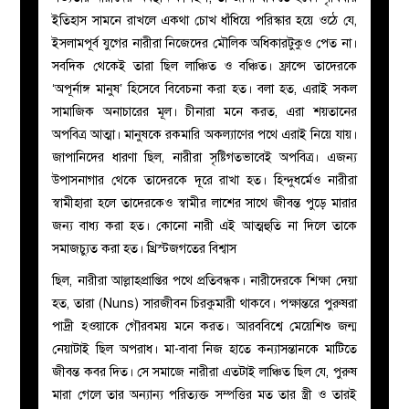
ইতিহাস সামনে রাখলে একথা চোখ ধাঁধিয়ে পরিস্কার হয়ে ওঠে যে,
ইসলামপূর্ব যুগের নারীরা নিজেদের মৌলিক অধিকারটুকুও পেত না।
সবদিক থেকেই তারা ছিল লাঞ্চিত ও বঞ্চিত। ফ্রান্সে তাদেরকে
‘অপূর্নাঙ্গ মানুষ’ হিসেবে বিবেচনা করা হত। বলা হত, এরাই সকল
সামাজিক অনাচারের মূল। চীনারা মনে করত, এরা শয়তানের
অপবিত্র আত্মা। মানুষকে রকমারি অকল্যাণের পথে এরাই নিয়ে যায়।
জাপানিদের ধারণা ছিল, নারীরা সৃষ্টিগতভাবেই অপবিত্র। এজন্য
উপাসনাগার থেকে তাদেরকে দূরে রাখা হত। হিন্দুধর্মেও নারীরা
স্বামীহারা হলে তাদেরকেও স্বামীর লাশের সাথে জীবন্ত পুড়ে মারার
জন্য বাধ্য করা হত। কোনো নারী এই আত্মহুতি না দিলে তাকে
সমাজচ্যুত করা হত। খ্রিস্টজগতের বিশ্বাস
ছিল, নারীরা আল্লাহপ্রাপ্তির পথে প্রতিবন্ধক। নারীদেরকে শিক্ষা দেয়া
হত, তারা (Nuns) সারজীবন চিরকুমারী থাকবে। পক্ষান্তরে পুরুষরা
পাদ্রী হওয়াকে গৌরবময় মনে করত। আরববিশ্বে মেয়েশিশু জন্ম
নেয়াটাই ছিল অপরাধ। মা-বাবা নিজ হাতে কন্যাসন্তানকে মাটিতে
জীবন্ত কবর দিত। সে সমাজে নারীরা এতটাই লাঞ্চিত ছিল যে, পুরুষ
মারা গেলে তার অন্যান্য পরিত্যক্ত সম্পত্তির মত তার স্ত্রী ও তারই