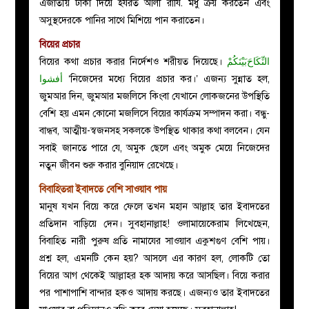
এজাতীয় টাকা দিয়ে হযরত আলী রাযি. মধু ক্রয় করতেন এবং
অসুস্থদেরকে পানির সাথে মিশিয়ে পান করাতেন।
বিয়ের প্রচার
বিয়ের কথা প্রচার করার নির্দেশও শরীয়ত দিয়েছে।
بَيْنَكُمْ
النِّكَاحَ
أفشوا
‘নিজেদের মধ্যে বিয়ের প্রচার কর।’ এজন্য সুন্নাত হল,
জুমআর দিন, জুমআর মজলিসে কিংবা যেখানে লোকজনের উপস্থিতি
বেশি হয় এমন কোনো মজলিসে বিয়ের কার্যক্রম সম্পাদন করা। বন্ধু-
বান্ধব, আত্মীয়-স্বজনসহ সকলকে উপস্থিত থাকার কথা বলবেন। যেন
সবাই জানতে পারে যে, অমুক ছেলে এবং অমুক মেয়ে নিজেদের
নতুন জীবন শুরু করার বুনিয়াদ রেখেছে।
বিবাহিতরা ইবাদতে বেশি সাওয়াব পায়
মানুষ যখন বিয়ে করে ফেলে তখন মহান আল্লাহ তার ইবাদতের
প্রতিদান বাড়িয়ে দেন। সুবহানাল্লাহ! ওলামায়েকেরাম লিখেছেন,
বিবাহিত নারী পুরুষ প্রতি নামাযের সাওয়াব একুশগুণ বেশি পায়।
প্রশ্ন হল, এমনটি কেন হয়? আসলে এর কারণ হল, লোকটি তো
বিয়ের আগ থেকেই আল্লাহর হক আদায় করে আসছিল। বিয়ে করার
পর পাশাপাশি বান্দার হকও আদায় করছে। এজন্যও তার ইবাদতের