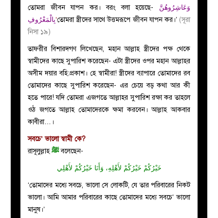
তোমরা জীবন যাপন কর। বরং বলা হয়েছে-
وَعَاشِرُوهُنَّ
بِالْمَعْرُوفِ
‘
তোমরা স্ত্রীদের সাথে উত্তমরূপে জীবন যাপন কর।’
(সূরা
নিসা ১৯)
তাফরীর বিশারদগণ লিখেছেন, মহান আল্লাহ স্ত্রীদের পক্ষ থেকে
স্বামীদের কাছে সুপারিশ করেছেন- এটা স্ত্রীদের ওপর মহান আল্লাহর
অসীম দয়ার বহি:প্রকাশ। হে স্বামীরা! স্ত্রীদের ব্যাপারে তোমাদের রব
তোমাদের কাছে সুপারিশ করেছেন- এর চেয়ে বড় কথা আর কী
হতে পারে! যদি তোমরা এজগতে আল্লাহর সুপারিশ রক্ষা কর তাহলে
ওঠ জগতে আল্লাহ তোমাদেরকে ক্ষমা করবেন। আল্লাহ আকবার
কাবীরা…।
সবচে’ ভালো স্বামী কে?
রাসূলুল্লাহ
ﷺ
বলেছেন-
خَيْرُكُمْ خَيْرُكُمْ لأَهْلِهِ، وَأَنَا خَيْرُكُمْ لأَهْلِي
‘তোমাদের মধ্যে সবচে, ভালো সে লোকটি, যে তার পরিবারের নিকট
ভালো। আমি আমার পরিবারের কাছে তোমাদের মধ্যে সবচে’ ভালো
মানুষ।’