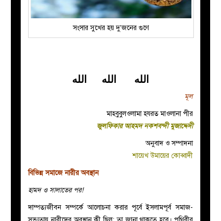
সংসার সুখের হয় দু’জনের গুণে
الله الله الله
মূল
মাহবুবুলওলামা হযরত মাওলানা পীর
জুলফিকার আহমদ নকশবন্দী মুজাদ্দেদী
অনুবাদ ও সম্পাদনা
শায়েখ উমায়ের কোব্বাদী
বিভিন্ন সমাজে নারীর অবস্থান
হামদ ও সালাতের পর!
দাম্পত্যজীবন সম্পর্কে আলোচনা করার পূর্বে ইসলামপূর্ব সমাজ-
সভ্যতায় নারীদের অবস্থান কী ছিল; তা জানা থাকতে হবে। পৃথিবীর