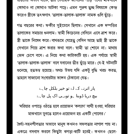
এগুণের অভাব থাকে, তার বৈবাহিক জীবনের পাড়ি পথের মাঝখানে
কোথাও না কোথাও আটকা পড়ে। এমন পুরুষ তুচ্ছ বিষয়কে কেন্দ্র
করেও স্ত্রীকে তৎক্ষণাৎ ‘তালাক-তালাক-তালাক’ নামক গুলি ছুঁড়ে।
গত বছরের কথা। ফকীর সুইডেনে ছিলাম। সেখানে এক দম্পত্তির
তালাকের সমাচার শুনলাম। স্বামী কিচেনের বেসিনে এসে ব্রাশ করে।
স্ত্রী তাকে নিষেধ করে। বাথরূমে যেহেতু বেসিন আছে তাই স্ত্রী তাকে
সেখানে গিয়ে ব্রাশ করার কথা বলে। স্বামী তা শোনে না। মাথায়
জেদ চেপে বসে। এ নিয়ে কথা কাটাকাটি হয়। এক পর্যায়ে স্বামী
‘তালাক-তালাক-তালাক’ বলে যবানের তীর ছুঁড়ে মারে। যে-ই ঘটনাটি
শুনেছে, হতভম্ব হয়েছে। অথচ উভয় যদি একটু বুদ্ধি খরচ করত,
তাহলে সাজানো সংসারটার ভাঙ্গন ঠেকানো যেত।
پار اترنے کے لۓ تو خیر بلکل چاہۓ
بیچ دریا ڈوبنا ہو توبہی اک پل چاہۓ
‘দরিয়ার ওপাড়ে ওঠতে হলে প্রয়োজন ‘কল্যাণ’ সাথী হওয়া, দরিয়ার
মাঝখানে ডুবতে হলেও প্রয়োজন হয় একটি পোলের।’
ধৈর্য্য-সহনশীলতার অভাবে মানুষ কখনও সফলতার নাগাল পায় না।
একত্রে বসবাস করলে কিছুটা ঝগড়া-ঝাটি হবেই। কখনও ছেলে-