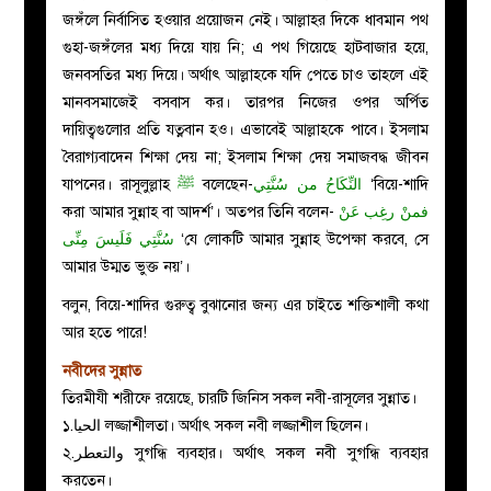
জঙ্গঁলে নির্বাসিত হওয়ার প্রয়োজন নেই। আল্লাহর দিকে ধাবমান পথ
গুহা-জঙ্গঁলের মধ্য দিয়ে যায় নি; এ পথ গিয়েছে হাটবাজার হয়ে,
জনবসতির মধ্য দিয়ে। অর্থাৎ আল্লাহকে যদি পেতে চাও তাহলে এই
মানবসমাজেই বসবাস কর। তারপর নিজের ওপর অর্পিত
দায়িত্বগুলোর প্রতি যত্নবান হও। এভাবেই আল্লাহকে পাবে। ইসলাম
বৈরাগ্যবাদেন শিক্ষা দেয় না; ইসলাম শিক্ষা দেয় সমাজবদ্ধ জীবন
যাপনের। রাসূলুল্লাহ
ﷺ
বলেছেন-
النِّكَاحُ من سُنَّتِي
‘বিয়ে-শাদি
করা আমার সুন্নাহ বা আদর্শ’। অতপর তিনি বলেন-
فمنْ رغِب عَنْ
سُنَّتِي فَلَيسَ مِنِّى
‘যে লোকটি আমার সুন্নাহ উপেক্ষা করবে, সে
আমার উম্মত ভুক্ত নয়’।
বলুন, বিয়ে-শাদির গুরুত্ব বুঝানোর জন্য এর চাইতে শক্তিশালী কথা
আর হতে পারে!
নবীদের সুন্নাত
তিরমীযী শরীফে রয়েছে, চারটি জিনিস সকল নবী-রাসূলের সুন্নাত।
১.الحيا লজ্জাশীলতা। অর্থাৎ সকল নবী লজ্জাশীল ছিলেন।
২.والتعطر সুগন্ধি ব্যবহার। অর্থাৎ সকল নবী সুগন্ধি ব্যবহার
করতেন।