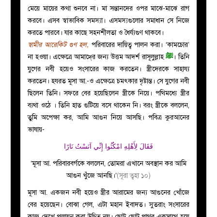
মেয়ে মায়ের কথা শুনবে না। মা সন্তানদের ওপর মাঝে-মাঝে রাগ
করবে। এসব স্বাভাবিক সমস্যা। এসমস্যগুলোর সমাধান সে নিজে
করতে পারবে। যার কাছে সহনশীলতা ও ধৈর্য্যগুণ থাকবে।
স্বামীর আরেকিট গুণ হল,
পরিবারের দায়িত্ব পালন করা। ‘কামচোর’
না হওয়া। এক্ষেত্রে আমাদে্র জন্য উত্তম আদর্শ রাসূলুল্লাহ
ﷺ
। তিনি
যুগের নবী হয়েও সংসারের কাজ করতেন। স্ত্রীদেরকে সাহায্য
করতেন। হযরত মূসা আ.-ও এক্ষেত্রে চমৎকার দৃষ্টান্ত। সে যুগের নবী
ছিলেন তিনি। সফরে বের হয়েছিলেন স্ত্রীকে নিয়ে। পথিমধ্যে স্ত্রীর
ব্যথা ওঠে । তিনি হাত গুটিয়ে বসে থাকেন নি। বরং স্ত্রীকে বললেন,
তুমি অপেক্ষা কর, আমি আগুন নিয়ে আসছি। পবিত্র কুরআনের
ভাষায়-
فَقَالَ لِأَهْلِهِ امْكُثُوا إِنِّي آنَسْتُ نَارًا
‘মূসা আ. পরিবারবর্গকে বললেন, তোমরা এখানে অবস্থান কর আমি
আগুন খুঁজে আনছি।’
(সূরা ত্বহা ১০)
মূসা আ. একজন নবী হয়েও স্ত্রীর আরামের জন্য আগুনের খোঁজে
বের হয়েছেন। বোঝা গেল, এটা মহান ইবাদত। সুতরাং সংসারের
কাজ দেখে পলায়ন করা উচিত নয়। ছোট ছোট পাথর একসাথে হয়ে