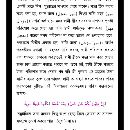
একটি বেছে নিন। সুন্নাতের সাওয়াব পেয়ে যাবেন। মহর ঠিক করার
مهر
সময় বলা হয়, নগদ মহর (مهر معجل) কিংবা বাকি মহর (
مؤجل
)। ‘নগদ’ অর্থাৎ যে মহর স্বামী-স্ত্রীর বাসররাত যাপনের পূর্বেই
পরিশোধ করে দেয়া হয়। যদি স্বামী ধার্য্যকৃত ‘নগদ-মহর’ (مهر
معجل) বাস্তবে নগদ পরিশোধ না করে তাহল সে গুনাহগার হবে।
পক্ষান্তরে দ্বিতীয় প্রকার হল, ‘বাকি-মহর’ (
مهر مؤجل
)। অর্থাৎ
পরবর্তীতে যখনই এ মহরের দাবি করবে, স্বামী পরিশোধ করতে
বাধ্য থাকবে। কোনো অবস্থাতেই স্বামী স্ত্রীকে মহর মাফ করে দেয়ার
জন্য চাপ প্রয়োগ করতে পারবে না। তবে হ্যাঁ, স্বামী স্ত্রীকে মহরের
টাকা পরিশোধ করে দেয়ার পর যদি স্ত্রী পুনরায় সে মহরের টাকা
স্বামীর হাতে তুলে দেয় তাহলে স্বামী তা গ্রহণ করতে পারে। পবিত্র
কুরআনের দৃষ্টিতে এই টাকাগুলো বরকতময়। পবিত্র কুরআনের
ভাষায়-
فَإِنْ طِبْنَ لَكُمْ عَنْ شَيْءٍ مِنْهُ نَفْسًا فَكُلُوهُ هَنِيئًا مَرِيئًا
‘সন্তুষ্টচিত্তে তারা মহরের কিছু অংশ ছেড়ে দিলে তোমরা তা সানন্দে,
স্বচ্ছন্দে ভোগ করতে পার।’ (সূরা নিসা ৪)