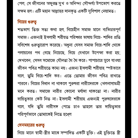
পেল, সে জীবনের অফুরন্ত সুখ ও অনিন্দ্য সৌন্দর্য্য উপভোগ করতে
সক্ষম হল। এটি মহান আল্লাহর দানকৃত একটি সুবিশাল নেয়ামত।
বিয়ের গুরুত্ব
শতভাগ তিক্ত সত্য কথা হল, বিয়েহীন সমাজ মানে ব্যভিচারপূর্ণ
সমাজ। এজন্যই ইসলামী শরীয়ত পরিষ্কার ভাষায় বিয়ে- শাদির প্রতি
সবিশেষ গুরুত্বারোপ করেছে। অধুনা যেসব সমাজ বিয়ে-শাদি থেকে
পলায়নের পথ বেছে নিয়েছে, বিয়ে যেখানে উপেক্ষা করা হয়;
দেখবেন, সেসব সমােজে যৌনতা থৈ থৈ করে। পাপাচারে ডুবে যাওয়া
জীবন পবিত্র শরীয়তে কাম্য নয়। এজন্য ইসলামী শরীয়াহ স্পষ্টভাবে
বলে, তুমি বিয়ে-শাদি কর। এতে তোমার জীবন পবিত্র রাখতে
পারবে। বিয়ের বিধান না থাকলে পুরুষরা নারীদেরকে খেলনাসামগ্রী
মনে করত। সমাজে নারীর কোনো মর্যাদা থাকতো না। নারীর
দায়িত্বভার কেউ নিত না। ইসলামী শরীয়াহ এজন্যই পুরুষদেরকে
বলে, যদি তুমি নারীসঙ্গ পেতে চাও তাহলে তার দায়িত্বভার
পরিপূর্ণভাবে তোমাকেই নিতে হবে্ল
দেনমহরের গুরুত্ব
বিয়ে মানে স্বামী-স্ত্রীর মাঝে সম্পাদিত একটি চুক্তি। এই চুক্তিতে স্ত্রী