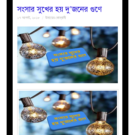
সংসার সুখের হয় দু’জনের গুণে
বয়ান
১৭ আগস্ট, ২০১৮
উমায়ের কোব্বাদী
নারীদের
পাতা
ইসলাহী
মজলিস
প্রশ্ন
করুন