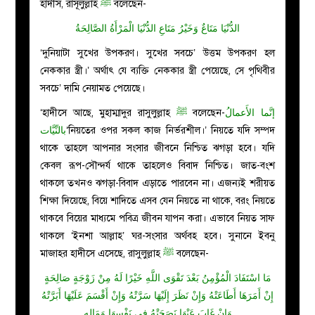
হাদীস, রাসূলুল্লাহ
ﷺ
বলেছেন-
الدُّنْيَا مَتَاعٌ وَخَيْرُ مَتَاعِ الدُّنْيَا الْمَرْأَةُ الصَّالِحَةُ
‘দুনিয়াটা সুখের উপকরণ। সুখের সবচে’ উত্তম উপকরণ হল
নেককার স্ত্রী।’ অর্থাৎ যে ব্যক্তি নেককার স্ত্রী পেয়েছে, সে পৃথিবীর
সবচে’ দামি নেয়ামত পেয়েছে।
‘হাদীসে আছে, মুহাম্মাদুর রাসুলুল্লাহ
ﷺ
বলেছেন-
إنَّما الأَعمالُ
بالنِّيَّات
‘নিয়তের ওপর সকল কাজ নির্ভরশীল।’ নিয়তে যদি সম্পদ
থাকে তাহলে আপনার সংসার জীবনে নিশ্চিত ঝগড়া হবে। যদি
কেবল রূপ-সৌন্দর্য থাকে তাহলেও বিবাদ নিশ্চিত। জাত-বংশ
থাকলে তখনও ঝগড়া-বিবাদ এড়াতে পারবেন না। এজন্যই শরীয়ত
শিক্ষা দিয়েছে, বিয়ে শাদিতে এসব যেন নিয়তে না থাকে, বরং নিয়তে
থাকবে বিয়ের মাধ্যমে পবিত্র জীবন যাপন করা। এভাবে নিয়ত সাফ
থাকলে ‘ইনশা আল্লাহ’ ঘর-সংসার অর্থবহ হবে। সুনানে ইবনু
মাজাহর হাদীসে এসেছে, রাসুলুল্লাহ
ﷺ
বলেছেন-
مَا اسْتَفَادَ الْمُؤْمِنُ بَعْدَ تَقْوَى اللَّهِ خَيْرًا لَهُ مِنْ زَوْجَةٍ صَالِحَةٍ
إِنْ أَمَرَهَا أَطَاعَتْهُ وَإِنْ نَظَرَ إِلَيْهَا سَرَّتْهُ وَإِنْ أَقْسَمَ عَلَيْهَا أَبَرَّتْهُ
وَإِنْ غَابَ عَنْهَا نَصَحَتْهُ فِي نَفْسِهَا وَمَالِهِ