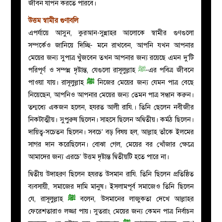
জীবন যাপন করতে পারবে।
উত্তম স্বামীর গুণাবলি
এপর্যায়ে আসুন, কুরআন-সুন্নাহর আলোকে স্বামীর গুণগুলো
সম্পর্কেও জানিয়ে দিচ্ছি- মনে রাখবেন, আপনি যখন আপনার
মেয়ের জন্য সুপাত্র খুঁজবেন তখন আপনার জন্য রয়েছে এমন দু’টি
পরিপূর্ণ ও সম্পন্ন দৃষ্টান্ত, যেগুলো রাসূলুল্লাহ
ﷺ
-এর পবিত্র জীবনে
পাওয়া যায়। রাসূলুল্লাহ
ﷺ
নিজের মেয়ের জন্য যেমন পাত্র বেছে
নিয়েছেন, আপনিও আপনার মেয়ের জন্য তেমন পাত্র সন্ধান করুন।
তন্মধ্যে একজন হলেন, হযরত আলী রাযি.। তিনি ছেলেন নবীজীর
নিকটাত্মীয়। সুপুরুষ ছিলেন। সাহসে ছিলেন অদ্বিতীয়। কর্মঠ ছিলেন।
দায়িত্ব-সচেতন ছিলেন। সবচে’ বড় বিষয় হল, আল্লাহ তাঁকে ইলমের
সাগর দান করেছিলেন। বোঝা গেল, মেয়ের বর খোঁজার ক্ষেত্রে
আমাদের জন্য এরচে’ উত্তম দৃষ্টান্ত দ্বিতীয়টি হতে পারে না।
দ্বিতীয় উদাহরণ ছিলেন হযরত উসমান রাযি. তিনি ছিলেন প্রতিষ্ঠিত
ব্যবসায়ী, সমাজের দামি মানুষ। ইসলামপূর্ব সমাজেও তিনি ছিলেন
যে, রাসূলুল্লাহ
ﷺ
বলেন, উসমানের লাজুকতা দেখে আল্লাহর
ফেরেশতারাও লজ্জা পায়। সুতরাং মেয়ের জন্য কেমন পাত্র নির্বাচন