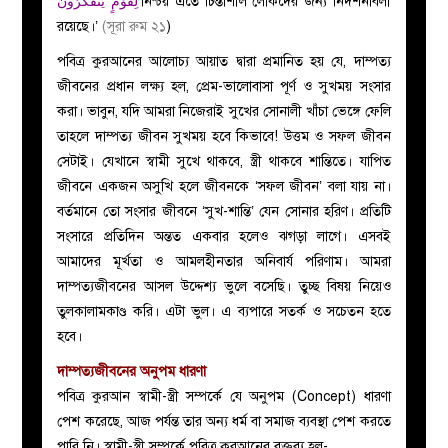
لِقَوْمٍ يَتَفَكَّرُونَ
‘নিশ্চয় এতে চিন্তাশীল লোকদের জন্য নিদর্শনাবলী
রয়েছে।’
(সূরা রুম ২১
)
পবিত্র কুরআনের আলোচ্য আয়াত দ্বারা প্রমানিত হয় যে, দাম্পত্য
জীবনের প্রধান লক্ষ্য হল, প্রেম-ভালোবাসা পূর্ণ ও সুখময় সংসার
করা। ভাবুন, যদি আমরা নিজেরাই সুখের সোনালী খাঁচা ভেঙ্গে ফেলি
তাহলে দাম্পত্য জীবন সুখময় হবে কিভাবে! উত্তম ও সফল জীবন
সেটাই। যেখানে স্বামী সুখে থাকবে, স্ত্রী থাকবে শান্তিতে। যাপিত
জীবনে একজন অসুখি হলে জীবনকে ‘সফল জীবন’ বলা যায় না।
বর্তমানে তো সংসার জীবনে ‘সুখ-শান্তি’ যেন সোনার হরিণ। প্রতিটি
সংসারে প্রতিদিন অন্তত একবার হলেও ঝগড়া লাগে। এসবই
আমাদের মূর্খতা ও আমলহীনতার অনিবার্য পরিণাম। আমরা
দাম্পত্যজীবনের আসল উদ্দেশ্য ভুলে বসেছি। তুচ্ছ বিষয় নিয়েও
তুলকালামকাণ্ড করি। এটা ভুল। এ ব্যপারে সতর্ক ও সচেতন হতে
হবে।
দাম্পত্যজীবনের অনুপম ধারণা
পবিত্র কুরআন স্বামী-স্ত্রী সম্পর্কে যে অনুপম (Concept) ধারণা
পেশ করেছে, আজ পর্যন্ত তার অন্য ধর্ম বা সমাজ ব্যবস্থা পেশ করতে
পারি নি। স্বামী-স্ত্রী সম্পর্কে পবিত্র কুরআনের বক্তব্য হল-