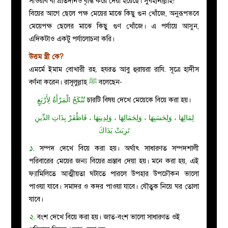
সাওয়াব বা প্রতিদানও বৃদ্ধি করে দেয়া হয়েছে। সুবহানাল্লাহ!
বিয়ের আগে ছেলে পক্ষ মেয়ের মাঝে কিছু গুন খোঁজে, অনুরূপভবে
মেয়েপক্ষ ছেলের মাঝে কিছু গুণ খোঁজে। এ পর্যায়ে আসুন,
এদিকটাও একটু পর্যালোচনা করি।
উত্তম স্ত্রী কে?
এমর্মে ইমাম বোখারী রহ. হযরত আবু হুরায়রা রাযি. সূত্রে হাদীস
বর্ণনা করেন। রাসূলুল্লাহ
ﷺ
বলেছেন-
تُنْكَحُ الْمَرْأَةُ لِأَرْبَعٍ
চারটি বিষয় দেখে মেয়েকে বিয়ে করা হয়।
لِمَالِهَا ، وَلِحَسَبِهَا ، وَلِجَمَالِهَا ، وَلِدِينِهَا ، فَاظْفَرْ بِذَاتِ الدِّينِ
تَرِبَتْ يَدَاكَ
১.
সম্পদ দেখে বিয়ে করা হয়। অর্থাৎ সাধারণত সম্পদশালী
পরিবারের মেয়ের জন্য বিয়ের প্রস্তাব দেয়া হয়। মনে করা হয়, এই
ফ্যামিলিতে আত্মীয়তা ঘটাতে পারলে উপহার উপঢৌকন ভালো
পাওয়া যাবে। সমাদর ও কদর পাওয়া যাবে। যৌতুক নিয়ে ঘর তোলা
যাবে।
২.
বংশ দেখে বিয়ে করা হয়। জাত-বংশ ভালো সাধারণত ওই