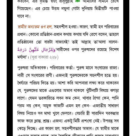
করবেন, এর দৃষ্টান্ত স্বয়ং রাসূলুল্লাহ
ﷺ
আমাদের সামনে রেখে
গিয়েছেন। এর চেয়ে উত্তম নমুনা গোটা দুনিয়ায় দ্বিতীয়টি পাওয়া
যাবে না।
স্বামীর অন্যতম গুণ হল,
সহনশীল হওয়া। কারণ, স্বামী হন পরিবারের
প্রধান। কোনো প্রতিষ্ঠান-প্রধান কথায় কথায় যদি রেগে বসেন, তাহলে
প্রতিষ্ঠানের তো বারটা বাজবেই! তাই আল্লাহ তা’আলা বলেন-
وَلِلرِّجَالِ عَلَيْهِنَّ دَرَجَةٌ
‘নারীদের ওপর পুরুষদের রয়েছে বিশেষ
মর্যাদা’।
(সূরা বাকারা ২২৮)
পুরুষরা অভিভাবক। পরিবারের কর্তা। পুরুষ মানে সংসারের রাজা।
নারী সে সংসারের রাণী। এজন্যই পুরুষদেরকে সহনশীল হতে হয়।
ধৈর্য্যরে পরিচয় দিতে হয়। আশা করি আপনারা লক্ষ্য করে থাকবেন
যে, পুরুষদের মাঝে এগুলোর অভাব থাকলে খুঁটিনাটি বিষয়ে ঝগড়া
লাগে। যেমন তরকারিতে লবন কম কেন, খাবার ঠান্ডা কেন, পানি
গরম নয় কেন, অমুক কাজটি এমন হল কেন- এজাতীয় সাধারণ
বিষয় নিয়েও সব মাথা খুলে ফেলবে। বেচারি স্ত্রী সারাদিন ঘরকন্নার
কাজ করে ক্লান্ত, শ্রান্ত। এজন্য একটু মিষ্টি প্রশংসা নেই। উপরন্তু সব
ঝেড়ে দিচ্ছে। এর কারণ হল, সহনশীলতার অভাব। যে স্বামীর মাঝে