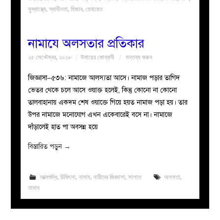
সুস্বাস্থ্যে
,
স্বাধীনতা
,
হিজাব
,
হেদায়েত
নামাযে অলসতার প্রতিকার
২৫ সেপ্টেম্বর, ২০১৮
উমায়ের কোব্বাদী
মন্তব্য করুন
জিজ্ঞাসা–৫৩৬: নামাজে আলস্যতা আসে। নামাজ পড়ার তাগিদ
ভেতর থেকে চলে আসে ওয়াক্ত হলেই, কিন্তু কোনো না কোনো
তালবাহানায় একদম শেষ ওয়াক্তে গিয়ে হয়ত নামাজ পড়া হয়। তার
উপর নামাজে মনোযোগ এখন একেবারেই বসে না। নামাজে
দাঁড়ালেই হাত পা অবসন্ন হয়ে
বিস্তারিত পড়ুন
→
আত্মশুদ্ধি
,
চিকিৎসা
,
নামায
,
নারীদের জিজ্ঞাসা
,
সালাত
অলসতা
,
নামায