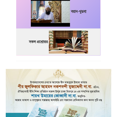
বয়ান-খুতবা
সকল প্রশ্নোত্তর