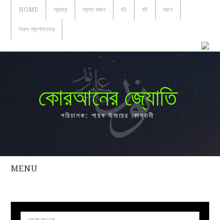
HOME
প্রবন্ধ
প্রশ্ন করুন
বই
বই
বয়ান
সকল প্রশ্নোত্তর
কোরআনের জ্যোতি
পরিচালক: শায়খ উমায়ের কোব্বাদী
MENU
সকল
প্রশ্নোত্তর
প্রবন্ধ