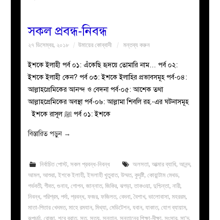
সকল প্রবন্ধ-নিবন্ধ
২৭ ডিসেম্বর, ২০১৮
উমায়ের কোব্বাদী
মন্তব্য করুন
ইশকে ইলাহী পর্ব ০১: এঁকেছি হৃদয়ে তোমারি নাম… পর্ব ০২:
ইশকে ইলাহী কেন? পর্ব ০৩: ইশকে ইলাহির প্রভাবসমূহ পর্ব-০৪:
আল্লাহপ্রেমিকের আনন্দ ও বেদনা পর্ব-০৫: আশেক তথা
আল্লাহপ্রেমিকের অবস্থা পর্ব-০৬: আল্লামা শিবলি রহ.-এর ঘটনাসমূহ
ইশকে রাসূল ﷺ পর্ব ০১: ইশকে
বিস্তারিত পড়ুন
→
নির্বাচিত পোস্ট
,
সকল প্রবন্ধ-নিবন্ধ
অলসতা
,
আত্মার ব্যাধি
,
আনন্দ
,
আমল
,
আশুরা
,
ইশকে ইলাহী
,
ইসলাহী খুতুবাত
,
উম্মত
,
কুদৃষ্টি
,
কোয়ান্টাম মেথড
,
গর্ভবতী
,
গীবত
,
গুনাহ
,
গোপন
,
জান্নাত
,
জিকির
,
ঝগড়া
,
তাকওয়া
,
দুশ্চিন্তা
,
নারী
,
নিবন্ধ
,
পরিশ্রম
,
পর্দা
,
প্রবন্ধ
,
ফজর
,
ফজিলত
,
বেদনা
,
বৈশাখ
,
ভালোবাসা
,
মহররম
,
মাতা-পিতার খেদমত
,
মাহে রমযান
,
মিথ্যা
,
মেডিটেশন
,
যবান
,
যাকাত
,
যোগ ব্যায়াম
,
রূপচর্চা
,
রোজা
,
শবে বরাত
,
সত্
,
সত্য
,
সন্তান
,
সন্তানের শিক্ষা-দীক্ষা
,
সংসার
,
সা'দ
,