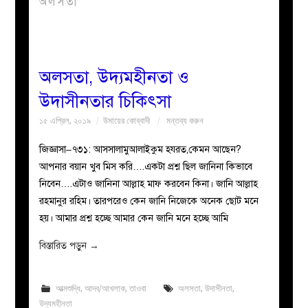
অলসতা
বয়ান
নারীদের
অলসতা, উদ্যমহীনতা ও
উদাসীনতার চিকিৎসা
পাতা
১৫ এপ্রিল, ২০১৯
উমায়ের কোব্বাদী
মন্তব্য করুন
ইসলাহী
জিজ্ঞাসা–৭৩১: আসসালামুআলাইকুম হযরত,কেমন আছেন?
আপনার বয়ান খুব মিস করি….একটা প্রশ্ন ছিল জানিনা কিভাবে
মজলিস
নিবেন….এটাও জানিনা আল্লাহ মাফ করবেন কিনা। জানি আল্লাহ
রহমানুর রহিম। তারপরেও কেন জানি নিজেকে অনেক ছোট মনে
প্রশ্ন
হয়। আমার প্রশ্ন হচ্ছে আমার কেন জানি মনে হচ্ছে আমি
করুন
বিস্তারিত পড়ুন
→
আত্মশুদ্ধি
,
আদব/আখলাক
,
তাওবা
অলসতা
,
উদাসীনতা
,
উদ্যমহীনতা