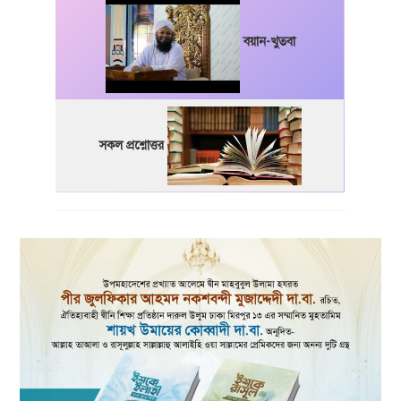
বয়ান-খুতবা
সকল প্রশ্নোত্তর