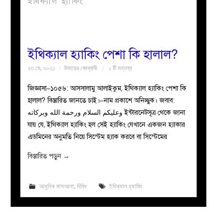
ইথিক্যাল হ্যাকিং
বয়ান
নারীদের
ইথিক্যাল হ্যাকিং পেশা কি হালাল?
২৩ মে, ২০২১
উমায়ের কোব্বাদী
১ টি মন্তব্য
পাতা
জিজ্ঞাসা–১০৫৬: আসসালামু আলাইকুম, ইথিক্যাল হ্যাকিং পেশা কি
ইসলাহী
হালাল? বিস্তারিত জানতে চাই।–নাম প্রকাশে অনিচ্ছুক। জবাব:
وعليكم السلام ورحمة الله وبركاته ইন্টারনেটসূত্র থেকে জানা
মজলিস
যায় যে, ইথিক্যাল হ্যাকিং হল সেই হ্যাকিং যেখানে একজন হ্যাকার
এডমিনের অনুমতি নিয়ে সিস্টেম হ্যাক করবে বা সিস্টেমের
প্রশ্ন
বিস্তারিত পড়ুন
→
করুন
আধুনিক মাসআলা
,
বিবিধ
ইথিক্যাল হ্যাকিং