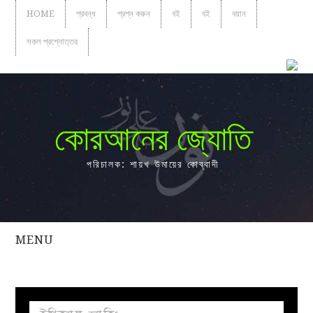
HOME
প্রবন্ধ
প্রশ্ন করুন
বই
বই
বয়ান
সকল প্রশ্নোত্তর
কোরআনের জ্যোতি
পরিচালক: শায়খ উমায়ের কোব্বাদী
MENU
সকল
প্রশ্নোত্তর
প্রবন্ধ