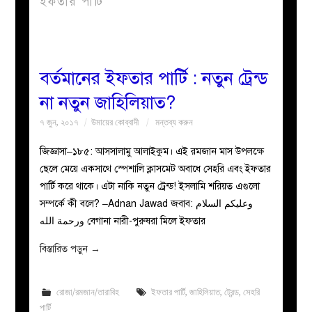
ইফতার পার্টি
বয়ান
নারীদের
বর্তমানের ইফতার পার্টি : নতুন ট্রেন্ড
না নতুন জাহিলিয়াত?
পাতা
৭ জুন, ২০১৭
উমায়ের কোব্বাদী
মন্তব্য করুন
ইসলাহী
জিজ্ঞাসা–১৮৫: আসসালামু আলাইকুম। এই রমজান মাস উপলক্ষে
ছেলে মেয়ে একসাথে স্পেশালি ক্লাসমেট অবাধে সেহরি এবং ইফতার
মজলিস
পার্টি করে থাকে। এটা নাকি নতুন ট্রেন্ড! ইসলামি শরিয়ত এগুলো
সম্পর্কে কী বলে? –Adnan Jawad জবাব: وعليكم السلام
প্রশ্ন
ورحمة الله বেগানা নারী-পুরুষরা মিলে ইফতার
করুন
বিস্তারিত পড়ুন
→
রোজা/রমজান/তারাবিহ
ইফতার পার্টি
,
জাহিলিয়াত
,
ট্রেন্ড
,
সেহরি
পার্টি