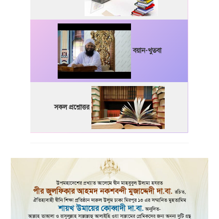
বয়ান-খুতবা
সকল প্রশ্নোত্তর