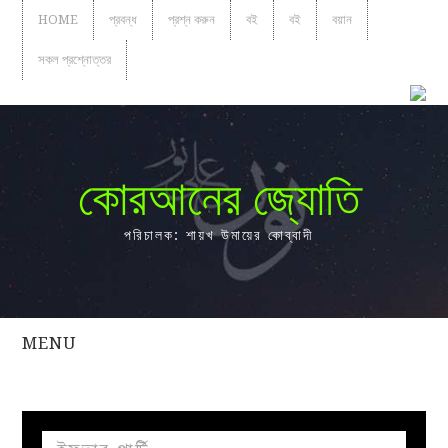
HOME
প্রবন্ধ
প্রশ্ন করুন
বই
বই
বয়ান
সকল প্রশ্নোত্তর
কোরআনের জ্যোতি
পরিচালক: শায়খ উমায়ের কোব্বাদী
MENU
সকল
প্রশ্নোত্তর
প্রবন্ধ