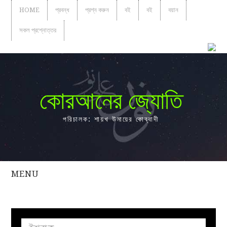
HOME
প্রবন্ধ
প্রশ্ন করুন
বই
বই
বয়ান
সকল প্রশ্নোত্তর
কোরআনের জ্যোতি
পরিচালক: শায়খ উমায়ের কোব্বাদী
MENU
সকল
প্রশ্নোত্তর
প্রবন্ধ