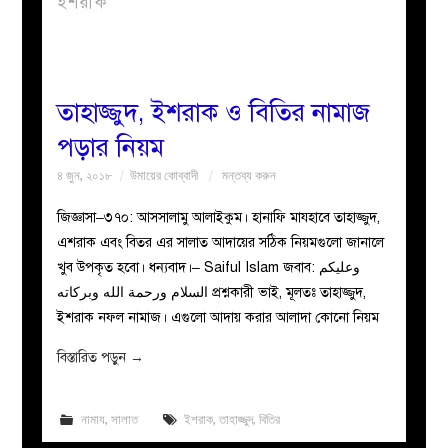
ইশরাক
বয়ান
নারীদের
তাহাজ্জুদ, ইশরাক ও বিতির নামাজ
পড়ার নিয়ম
পাতা
৪ জুন, ২০১৮
উমায়ের কোব্বাদী
মন্তব্য করুন
ইসলাহী
জিজ্ঞাসা–৩৭০: আসসালামু আলাইকুম। হানাফি মাযহাবে তাহাজ্জুদ,
এশরাক এবং বিতর এর সালাত আদায়ের সঠিক নিয়মগুলো জানালে
মজলিস
খুব উপকৃত হবো। ধন্যবাদ।– Saiful Islam জবাব: وعليكم
السلام ورحمة الله وبركاته প্রশ্নকারী ভাই, মূলতঃ তাহাজ্জুদ,
প্রশ্ন
ইশরাক নফল নামাজ। এগুলো আদায় করার আলাদা কোনো নিয়ম
করুন
বিস্তারিত পড়ুন
→
নামায
,
সালাত
ইশরাক
,
তাহাজ্জুদ
,
বিতির