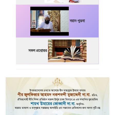
বয়ান-খুতবা
সকল প্রশ্নোত্তর