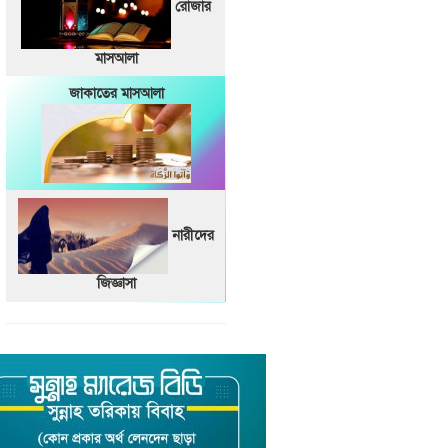
রোজার
মাসআলা
জাকাতের মাসআলা
নারীদের
জিজ্ঞাসা