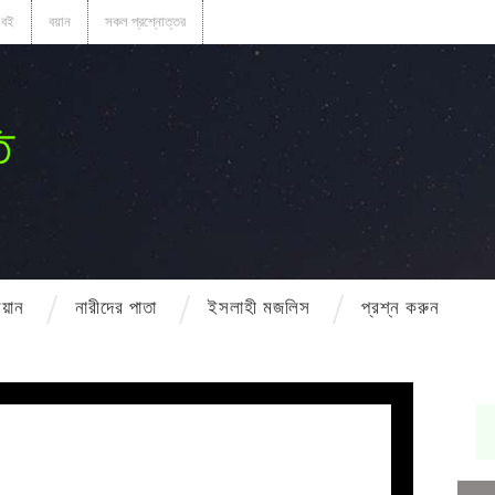
বই
বয়ান
সকল প্রশ্নোত্তর
ি
বয়ান
নারীদের পাতা
ইসলাহী মজলিস
প্রশ্ন করুন