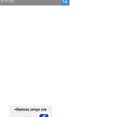
01325466920
1325466920
পরিচালকের ফেসবুক পেজ