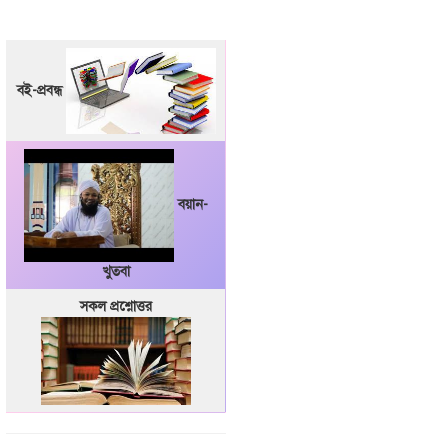
বই-প্রবন্ধ
বয়ান-
খুতবা
সকল প্রশ্নোত্তর