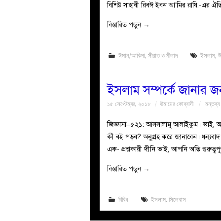
বিশিষ্ট সাহাবী রিবঈ ইবন আ’মির রাযি.-এর ঐতি
বিস্তারিত পড়ুন
→
ঈমান/আকিদা
,
সীরাত ও মীলাদ
ইসলাম
,
উ
ইসলাম সম্পর্কে জানার জন্
১৫ সেপ্টেম্বর, ২০১৮
উমায়ের কোব্বাদী
মন্তব্য
জিজ্ঞাসা–৫২১: আসসালামু আলাইকুম। ভাই, আম
কী বই পড়ব? অনুগ্রহ করে জানাবেন। ধন্যবাদ।–মাহ্দী হাসান জবাব: ه
এক- প্রশ্নকারী দীনি ভাই, আপনি অতি গুরুত্বপূ
বিস্তারিত পড়ুন
→
বিবিধ
ইসলাম
,
সিলেবাস