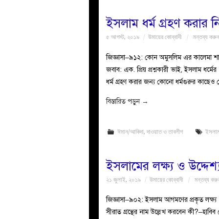
ইসলাম ধর্ম গ্রহণ করার 
৫ আগস্ট, ২০১৯
উমায়ের কোব্বাদী
মন্তব্য করু
জিজ্ঞাসা–৯১২: কোন অমুসলিম এর কালেমা শ
জবাব: এক. প্রিয় প্রশ্নকারী ভাই, ইসলাম ধর্মে
ধর্ম গ্রহণ করার জন্য কোনো ধর্মগুরুর কাছেও 
বিস্তারিত পড়ুন
→
ঈমান/আকিদা
,
দাওয়াত ও তাবলীগ
ইসলা
ইসলামের লক্ষ্য ও উদ্দেশ্
২১ জুলাই, ২০১৯
উমায়ের কোব্বাদী
মন্তব্য করু
জিজ্ঞাসা–৯০২: ইসলাম আগমণের প্রকৃত লক্ষ্য
সীরাত গ্রন্থের নাম উল্লেখ করবেন কী?–হাবিব