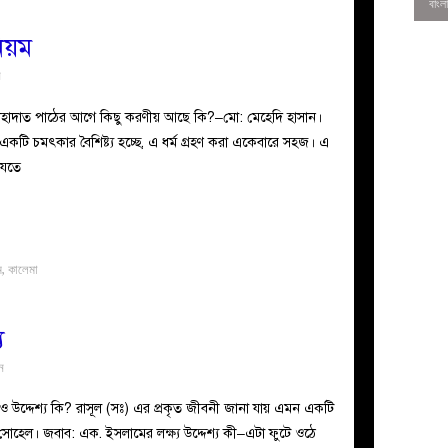
নিয়ম
ন
াহাদাত পাঠের আগে কিছু করণীয় আছে কি?–মো: মেহেদি হাসান।
র একটি চমৎকার বৈশিষ্ট্য হচ্ছে, এ ধর্ম গ্রহণ করা একেবারে সহজ। এ
যেতে
ম
,
কালেমা
0
য
ন
 ও উদ্দেশ্য কি? রাসূল (সঃ) এর প্রকৃত জীবনী জানা যায় এমন একটি
 সোহেল। জবাব: এক. ইসলামের লক্ষ্য উদ্দেশ্য কী–এটা ফুটে ওঠে