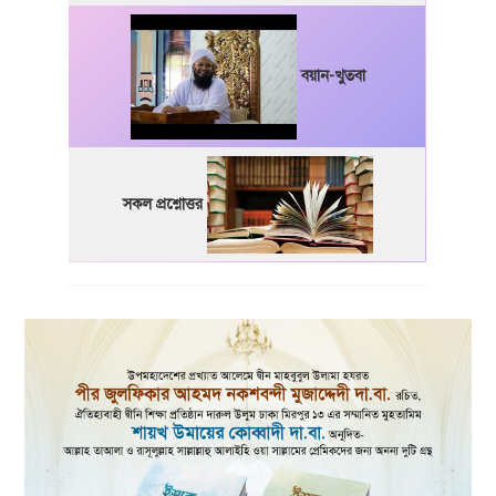
বয়ান-খুতবা
সকল প্রশ্নোত্তর