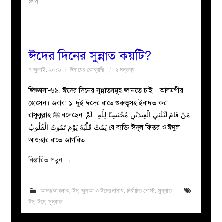
ঈদ
বয়ান
নারীদের
ঈদের দিনের সুন্নাত কয়টি?
৭ জুলাই, ২০১৬
উমায়ের কোব্বাদী
২ মন্তব্য
পাতা
জিজ্ঞাসা-৬৯: ঈদের দিনের সুন্নাতসমূহ জানতে চাই।–আলমগীর
ইসলাহী
হোসেন। জবাব: ১. দুই ঈদের রাতে গুরুত্বসহ ইবাদত করা।
রাসূলুল্লাহ ﷺ বলেছেন, مَنْ قَامَ لَيْلَتَيِ الْعِيدَيْنِ مُحْتَسِبًا لِلَّهِ , لَمْ
মজলিস
يَمُتْ قَلْبُهُ يَوْمَ تَمُوتُ الْقُلُوبُ যে ব্যক্তি ঈদুল ফিতর ও ঈদুল
আজহার রাতে জাগরিত
প্রশ্ন
বিস্তারিত পড়ুন
→
করুন
আদব/আখলাক
,
ঈদ
,
জুমআ ও ঈদের নামায
,
নির্বাচিত পোস্ট
,
সুন্নাত
ঈদ
,
ঈদে
,
সুন্নাত