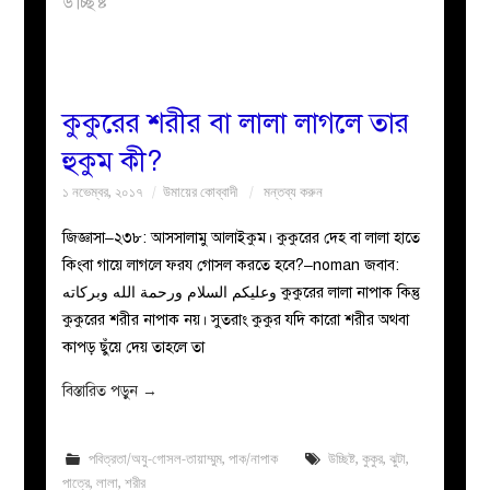
উচ্ছিষ্ট
বয়ান
নারীদের
কুকুরের শরীর বা লালা লাগলে তার
হুকুম কী?
পাতা
১ নভেম্বর, ২০১৭
উমায়ের কোব্বাদী
মন্তব্য করুন
ইসলাহী
জিজ্ঞাসা–২৩৮: আসসালামু আলাইকুম। কুকুরের দেহ বা লালা হাতে
কিংবা গায়ে লাগলে ফরয গোসল করতে হবে?–noman জবাব:
মজলিস
وعليكم السلام ورحمة الله وبركاته কুকুরের লালা নাপাক কিন্তু
কুকুরের শরীর নাপাক নয়। সুতরাং কুকুর যদি কারো শরীর অথবা
প্রশ্ন
কাপড় ছুঁয়ে দেয় তাহলে তা
করুন
বিস্তারিত পড়ুন
→
পবিত্রতা/অযু-গোসল-তায়াম্মুম
,
পাক/নাপাক
উচ্ছিষ্ট
,
কুকুর
,
ঝুটা
,
পাত্রে
,
লালা
,
শরীর