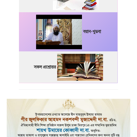
বয়ান-খুতবা
সকল প্রশ্নোত্তর