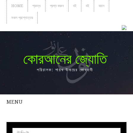
HOME
প্রবন্ধ
প্রশ্ন করুন
বই
বই
বয়ান
সকল প্রশ্নোত্তর
কোরআনের জ্যোতি
পরিচালক: শায়খ উমায়ের কোব্বাদী
MENU
সকল
প্রশ্নোত্তর
প্রবন্ধ