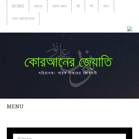
HOME
প্রবন্ধ
প্রশ্ন করুন
বই
বই
বয়ান
সকল প্রশ্নোত্তর
কোরআনের জ্যোতি
পরিচালক: শায়খ উমায়ের কোব্বাদী
MENU
সকল
প্রশ্নোত্তর
প্রবন্ধ