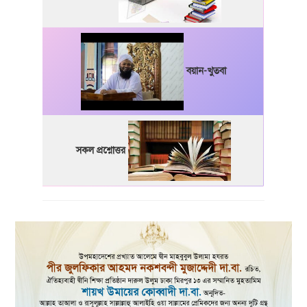
বয়ান-খুতবা
সকল প্রশ্নোত্তর