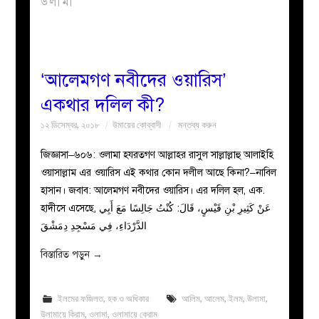
উলামা
বয়ান
নারীদের
‘আলেমগণ নবীদের ওয়ারিস’
একথার দলিল কী?
পাতা
১২ ডিসেম্বর, ২০১৮
উমায়ের কোব্বাদী
মন্তব্য করুন
ইসলাহী
জিজ্ঞাসা–৬০৬: ওলামা হযরতগণ আল্লাহর রাসুল সাল্লাল্লাহু আলাইহি
ওয়াসাল্লাম এর ওয়ারিস এই কথার কোন দলীল আছে কিনা?–নাবিল
মজলিস
হাসান। জবাব: আলেমগণ নবীদের ওয়ারিস। এর দলিল হল, এক.
হাদীসে এসেছে, عَنْ كَثِيرِ بْنِ قَيْسٍ، قَالَ: كُنْتُ جَالِسًا مَعَ أَبِي
প্রশ্ন
الدَّرْدَاءِ، فِي مَسْجِدِ دِمَشْقَ
করুন
বিস্তারিত পড়ুন
→
ইলমের ফজিলত
,
হক ও অধিকার
আলিম
,
আলেম
,
ইলম
,
উলামা
,
উলামায়ে কিরাম
,
ওলামা
,
ওলামায়ে কেরাম