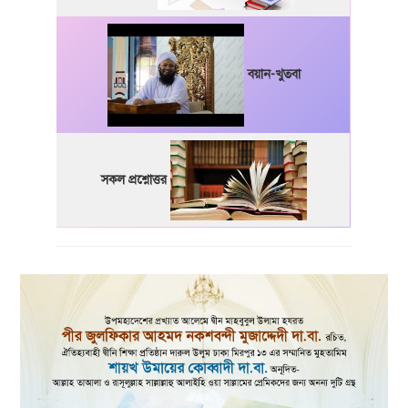
বয়ান-খুতবা
সকল প্রশ্নোত্তর