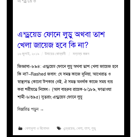
এন্ড্রয়েড
বয়ান
নারীদের
এন্ড্রয়েড ফোনে লুডু অথবা তাশ
খেলা জায়েজ হবে কি না?
পাতা
১৬ জুলাই, ২০১৯
উমায়ের কোব্বাদী
মন্তব্য করুন
ইসলাহী
জিজ্ঞাসা–৮৯৪: এন্ড্রয়েড ফোনে লুডু অথবা তাশ খেলা জায়েজ হবে
কি না?–Rashed জবাব: যে সমস্ত কাজে দুনিয়া, আখেরাত ও
মজলিস
স্বাস্থ্যগত কোনো উপকার নেই, ঐ সমস্ত অনর্থক কাজে সময় ব্যয়
করা শরীয়তে নিষেধ। (আল বাহরুর রায়েক-৮/১৮৯, ফাতাওয়া
প্রশ্ন
শামী-৬/৩৯৫) সুতরাং এন্ড্রয়েড ফোনে লুডু
করুন
বিস্তারিত পড়ুন
→
খেলাধুলা ও বিনোদন
এন্ড্রয়েড
,
খেলা
,
তাশ
,
লুডু