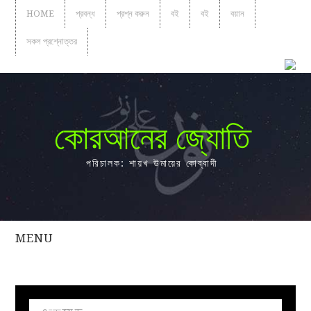
HOME
প্রবন্ধ
প্রশ্ন করুন
বই
বই
বয়ান
সকল প্রশ্নোত্তর
কোরআনের জ্যোতি
পরিচালক: শায়খ উমায়ের কোব্বাদী
MENU
সকল
প্রশ্নোত্তর
প্রবন্ধ