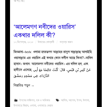
ওলামা
বয়ান
নারীদের
‘আলেমগণ নবীদের ওয়ারিস’
একথার দলিল কী?
পাতা
১২ ডিসেম্বর, ২০১৮
উমায়ের কোব্বাদী
মন্তব্য করুন
ইসলাহী
জিজ্ঞাসা–৬০৬: ওলামা হযরতগণ আল্লাহর রাসুল সাল্লাল্লাহু আলাইহি
ওয়াসাল্লাম এর ওয়ারিস এই কথার কোন দলীল আছে কিনা?–নাবিল
মজলিস
হাসান। জবাব: আলেমগণ নবীদের ওয়ারিস। এর দলিল হল, এক.
হাদীসে এসেছে, عَنْ كَثِيرِ بْنِ قَيْسٍ، قَالَ: كُنْتُ جَالِسًا مَعَ أَبِي
প্রশ্ন
الدَّرْدَاءِ، فِي مَسْجِدِ دِمَشْقَ
করুন
বিস্তারিত পড়ুন
→
ইলমের ফজিলত
,
হক ও অধিকার
আলিম
,
আলেম
,
ইলম
,
উলামা
,
উলামায়ে কিরাম
,
ওলামা
,
ওলামায়ে কেরাম