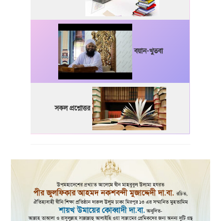
বয়ান-খুতবা
সকল প্রশ্নোত্তর