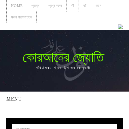
HOME
প্রবন্ধ
প্রশ্ন করুন
বই
বই
বয়ান
সকল প্রশ্নোত্তর
কোরআনের জ্যোতি
পরিচালক: শায়খ উমায়ের কোব্বাদী
MENU
সকল
প্রশ্নোত্তর
প্রবন্ধ