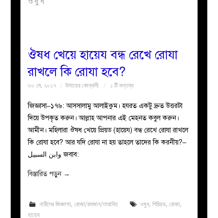
ওষুধ
বয়ান
নারীদের
ঔষধ খেয়ে হায়েয বন্ধ রেখে রোযা
রাখলে কি রোযা হবে?
পাতা
৩০ মে, ২০১৭
উমায়ের কোব্বাদী
১ টি মন্তব্য
ইসলাহী
জিজ্ঞাসা–১৭৬: আসসালামু আলাইকুম। হযরত একটু দ্রুত উত্তরটা
দিয়ে উপকৃত করুন। আল্লাহ আপনার এই মেহনত কবুল করুন।
মজলিস
আমীন। মহিলারা ঔষধ খেয়ে প্রিয়ড (হায়েয) বন্ধ রেখে রোযা রাখলে
কি রোযা হবে? আর যদি রোযা না হয় তাহলে তাদের কি করনীয়?–
প্রশ্ন
وابن السبيل জবাব:
করুন
বিস্তারিত পড়ুন
→
নারীদের জিজ্ঞাসা
,
রোজা/রমজান/তারাবিহ
ওষুধ
,
পিরিয়ড
,
রোজা
,
হায়েয