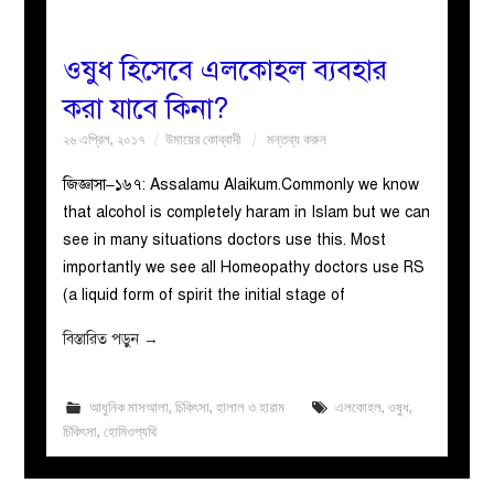
ওষুধ হিসেবে এলকোহল ব্যবহার
করা যাবে কিনা?
২৬ এপ্রিল, ২০১৭
উমায়ের কোব্বাদী
মন্তব্য করুন
জিজ্ঞাসা–১৬৭: Assalamu Alaikum.Commonly we know
that alcohol is completely haram in Islam but we can
see in many situations doctors use this. Most
importantly we see all Homeopathy doctors use RS
(a liquid form of spirit the initial stage of
বিস্তারিত পড়ুন
→
আধুনিক মাসআলা
,
চিকিৎসা
,
হালাল ও হারাম
এলকোহল
,
ওষুধ
,
চিকিৎসা
,
হোমিওপ্যথি