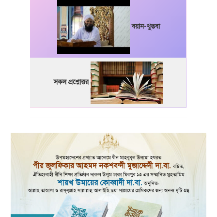
বয়ান-খুতবা
সকল প্রশ্নোত্তর