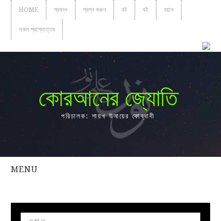
HOME
প্রবন্ধ
প্রশ্ন করুন
বই
বই
বয়ান
সকল প্রশ্নোত্তর
কোরআনের জ্যোতি
পরিচালক: শায়খ উমায়ের কোব্বাদী
MENU
সকল
প্রশ্নোত্তর
প্রবন্ধ