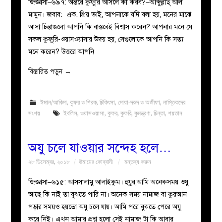
জিজ্ঞাসা–৬৯৭: অন্তরে কুফুরি আসলে কী করব?–আব্দুল্লাহ্ আল
মামুন। জবাব: এক. প্রিয় ভাই, আপনাকে যদি বলা হয়, মনের মাঝে
আসা চিন্তাগুলো আপনি কি বাস্তবেই বিশ্বাস করেন? আপনার মনে যে
সকল কুফুরি-ওয়াসওয়াসার উদয় হয়, সেগুলোকে আপনি কি সত্য
মনে করেন? উত্তরে আপনি
বিস্তারিত পড়ুন
→
ঈমান/আকিদা
,
কুফর ও শিরক
,
চিকিৎসা
,
দোয়া-দরূদ ও অজীফা
,
নাস্তিকদের
সংশয়
ইবলিস
,
ওয়াসওয়াসা
,
কুফর
,
কুফরি
,
কুমন্ত্রণা
,
চিন্তা
,
শয়তান
অযু চলে যাওয়ার সন্দেহ হলে…
২৮ ডিসেম্বর, ২০১৮
উমায়ের কোব্বাদী
মন্তব্য করুন
জিজ্ঞাসা–৬১৫: আসসালামু আলাইকুম। হুযুর,আমি অনেকসময় ওযু
আছে কি নাই তা বুঝতে পারি না। অনেক সময় নামাজ বা কুরআন
পড়ার সময়ও হয়তো অযু চলে যায়। আমি পরে বুঝতে পেরে অযু
করে নিই। এখন আমার প্রশ্ন হলো সেই নামাজ টা কি আবার