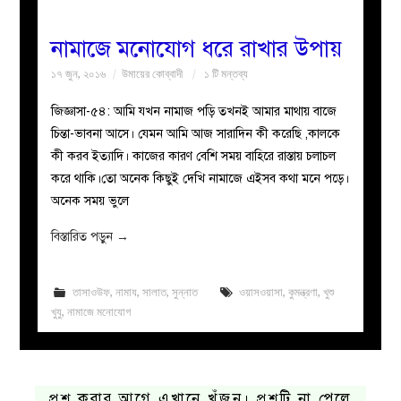
নামাজে মনোযোগ ধরে রাখার উপায়
১৭ জুন, ২০১৬
উমায়ের কোব্বাদী
১ টি মন্তব্য
জিজ্ঞাসা-৫৪: আমি যখন নামাজ পড়ি তখনই আমার মাথায় বাজে
চিন্তা-ভাবনা আসে। যেমন আমি আজ সারাদিন কী করেছি ,কালকে
কী করব ইত্যাদি। কাজের কারণ বেশি সময় বাহিরে রাস্তায় চলাচল
করে থাকি।তো অনেক কিছুই দেখি নামাজে এইসব কথা মনে পড়ে।
অনেক সময় ভুলে
বিস্তারিত পড়ুন
→
তাসাওউফ
,
নামায
,
সালাত
,
সুন্নাত
ওয়াসওয়াসা
,
কুমন্ত্রণা
,
খুশু
খুযু
,
নামাজে মনোযোগ
প্রশ্ন করার আগে এখানে খুঁজুন। প্রশ্নটি না পেলে