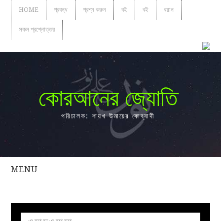
HOME
প্রবন্ধ
প্রশ্ন করুন
বই
বই
বয়ান
সকল প্রশ্নোত্তর
কোরআনের জ্যোতি
পরিচালক: শায়খ উমায়ের কোব্বাদী
MENU
সকল
প্রশ্নোত্তর
প্রবন্ধ