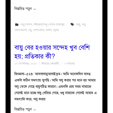
বিস্তারিত পড়ুন
→
অযু/গোসল
,
পবিত্রতা/অযু-গোসল-তায়াম্মুম
অজু
,
অযু
,
ওয়াসওয়াসা
,
ওযু
,
তেলাওয়াত
,
নামায
,
সন্দেহ
বায়ু বের হওয়ার সন্দেহ খুব বেশি
হয়; প্রতিকার কী?
১৭ সেপ্টেম্বর, ২০১৮
উমায়ের কোব্বাদী
৩ মন্তব্য
জিজ্ঞাসা–৫২৩: আসসালামুআলাইকুম। আমি অনেকদিন যাবত
একটা কঠিন সমস্যায় ভুগছি। আমি অযু করার পর মনে হয় আমার
অযু ভেঙ্গে গেছে বায়ুগঠিত কারণে। এমনকি প্রায় সময় নামাজে
গেলেই মনে হচ্ছে বায়ু বেরিয়ে গেছে, শুধু নামাজে গেলেই আমার এ
সমস্যাটা করে, অযু করার
বিস্তারিত পড়ুন
→