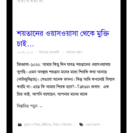
ওয়াসওয়াসা
বয়ান
নারীদের
শয়তানের ওয়াসওয়াসা থেকে মুক্তি
চাই…
পাতা
১৬ মে, ২০২১
উমায়ের কোব্বাদী
মন্তব্য করুন
ইসলাহী
জিজ্ঞাসা–১০২০: আমার কিছু দিন যাবত শয়তানের ওয়াসওয়াসায়
ভুগছি। এমন অবস্থায় শয়তান মনের মধ্যে শিরকি কথা আনছে
মজলিস
(নাউজুবিল্লাহ)। সেগুলো অনেক জঘন্য। কিন্তু আমি কখনোই বিশ্বাস
করছি না। এতে কি আমার শিরক হবে?–Tahsin জবাব: এক.
প্রশ্ন
প্রিয় ভাই, আপনি বলেছেন, আপনার মনের মাঝে
করুন
বিস্তারিত পড়ুন
→
কুফর ও শিরক
,
চিকিৎসা
,
শিরক ও বিদআত
ওয়াসওয়াসা