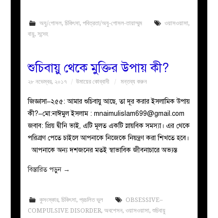
অযু/গোসল
,
চিকিৎসা
,
পবিত্রতা/অযু-গোসল-তায়াম্মুম
ওয়াসওয়াসা
,
বায়ু
,
সন্দেহ
শুচিবায়ু থেকে মুক্তির উপায় কী?
২৮ নভেম্বর, ২০১৭
উমায়ের কোব্বাদী
মন্তব্য করুন
জিজ্ঞাসা–২৫৫: আমার শুচিবায়ু আছে, তা দূর করার ইসলামিক উপায়
কী?–মো:নাঈমুল ইসলাম :
mnaimulislam699@gmail.com
জবাব: প্রিয় দ্বীনি ভাই, এটি মূলত একটি স্নায়বিক সমস্যা। এর থেকে
পরিত্রাণ পেতে চাইলে আপনাকে নিজেকে নিয়ন্ত্রণ করা শিখতে হবে।
আপনাকে অন্য দশজনের মতই স্বাভাবিক জীবনাচারে অভ্যস্ত
বিস্তারিত পড়ুন
→
কুসংস্কার
,
চিকিৎসা
,
প্রচলিত ভুল
OBSESSIVE–
COMPULSIVE DISORDER
,
অবশেসন
,
ওয়াসওয়াসা
,
শুচিবায়ু