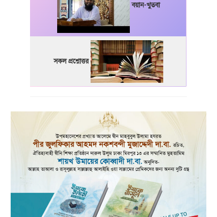
বয়ান-খুতবা
সকল প্রশ্নোত্তর