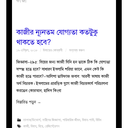
কাজী
বয়ান
নারীদের
কাজীর ন্যূনতম যোগ্যতা কতটুকু
থাকতে হবে?
পাতা
১৯ এপ্রিল, ২০১৮
উমায়ের কোব্বাদী
মন্তব্য করুন
ইসলাহী
জিজ্ঞাসা–২৯৫: বিয়ের জন্য কাজী যিনি হন তাকে ঠিক কি যোগ্যতা
সম্পন্ন হতে হবে? সাধারণ ইসলামি শরিয়া জানে, এমন কেউ কি
মজলিস
কাজী হতে পারবে?–আলিশা তাউফাজ জবাব: আরবী ভাষায় কাজী
অর্থ বিচারক। ইসলামের প্রারম্ভিক যুগে কাজী বিচারকার্য পরিচালনা
প্রশ্ন
করতেন কোরআন, হাদিস কিংবা
করুন
বিস্তারিত পড়ুন
→
তালাক/ডিভোর্স
,
নারীদের জিজ্ঞাসা
,
পারিবারিক জীবন
,
বিবাহ-শাদি
,
বিবিধ
কাজী
,
বিবাহ
,
বিয়ে
,
রেজিস্ট্রেশন