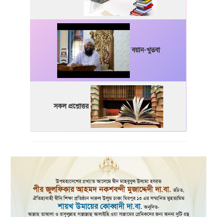
বয়ান-খুতবা
সকল প্রশ্নোত্তর