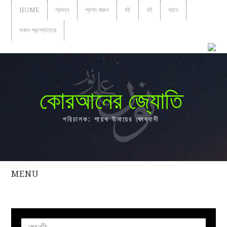
HOME
প্রবন্ধ
প্রশ্ন করুন
বই
বই
বয়ান
সকল প্রশ্নোত্তর
কোরআনের জ্যোতি
পরিচালক: শায়খ উমায়ের কোব্বাদী
MENU
সকল
প্রশ্নোত্তর
প্রবন্ধ