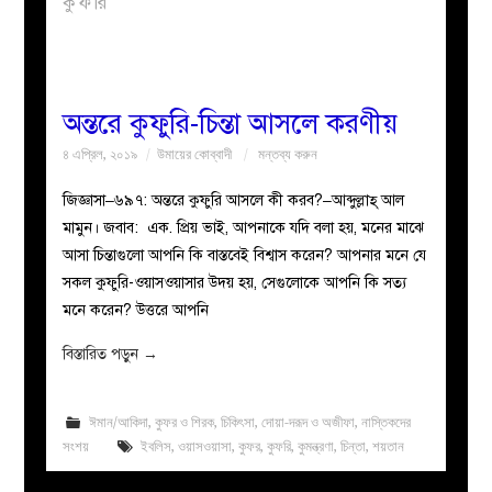
কুফরি
বয়ান
নারীদের
অন্তরে কুফুরি-চিন্তা আসলে করণীয়
৪ এপ্রিল, ২০১৯
উমায়ের কোব্বাদী
মন্তব্য করুন
পাতা
জিজ্ঞাসা–৬৯৭: অন্তরে কুফুরি আসলে কী করব?–আব্দুল্লাহ্ আল
ইসলাহী
মামুন। জবাব: এক. প্রিয় ভাই, আপনাকে যদি বলা হয়, মনের মাঝে
আসা চিন্তাগুলো আপনি কি বাস্তবেই বিশ্বাস করেন? আপনার মনে যে
মজলিস
সকল কুফুরি-ওয়াসওয়াসার উদয় হয়, সেগুলোকে আপনি কি সত্য
মনে করেন? উত্তরে আপনি
প্রশ্ন
বিস্তারিত পড়ুন
→
করুন
ঈমান/আকিদা
,
কুফর ও শিরক
,
চিকিৎসা
,
দোয়া-দরূদ ও অজীফা
,
নাস্তিকদের
সংশয়
ইবলিস
,
ওয়াসওয়াসা
,
কুফর
,
কুফরি
,
কুমন্ত্রণা
,
চিন্তা
,
শয়তান