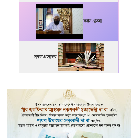
বয়ান-খুতবা
সকল প্রশ্নোত্তর