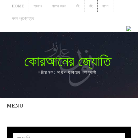
HOME
প্রবন্ধ
প্রশ্ন করুন
বই
বই
বয়ান
সকল প্রশ্নোত্তর
কোরআনের জ্যোতি
পরিচালক: শায়খ উমায়ের কোব্বাদী
MENU
সকল
প্রশ্নোত্তর
প্রবন্ধ