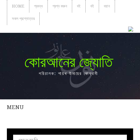
HOME
প্রবন্ধ
প্রশ্ন করুন
বই
বই
বয়ান
সকল প্রশ্নোত্তর
কোরআনের জ্যোতি
পরিচালক: শায়খ উমায়ের কোব্বাদী
MENU
সকল
প্রশ্নোত্তর
প্রবন্ধ