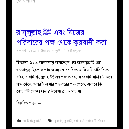
কোরবানি
বয়ান
নারীদের
রাসুলুল্লাহ ﷺ এবং নিজের
পরিবারের পক্ষ থেকে কুরবানী করা
পাতা
৪ আগস্ট, ২০১৯
উমায়ের কোব্বাদী
১ টি মন্তব্য
ইসলাহী
জিজ্ঞাসা–৯১০: আসসালামু আলাইকুম ওয়া রাহমাতুল্লাহি ওয়া
বারকাতুহু। ইনশাআল্লাহ্‌ আসন্ন কোরবানিতে আমি ৩টি খাসি দিতে
মজলিস
চাচ্ছি, একটি রাসুলুল্লাহ ﷺ এর পক্ষ থেকে, আরেকটি আমার নিজের
পক্ষ থেকে, অপরটি আমার পরিবারের পক্ষ থেকে, এভাবে কি
প্রশ্ন
কোরবানি দেওয়া যাবে? উল্লেখ্য যে, আমার মা
করুন
বিস্তারিত পড়ুন
→
আকীকা/কুরবানি
কুরবানি
,
কুরবানী
,
কোরবানি
,
কোরবানী
,
পরিবার