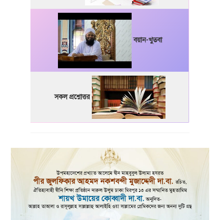
বয়ান-খুতবা
সকল প্রশ্নোত্তর