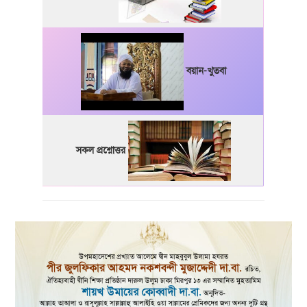
বয়ান-খুতবা
সকল প্রশ্নোত্তর