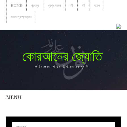
HOME
প্রবন্ধ
প্রশ্ন করুন
বই
বই
বয়ান
সকল প্রশ্নোত্তর
কোরআনের জ্যোতি
পরিচালক: শায়খ উমায়ের কোব্বাদী
MENU
সকল
প্রশ্নোত্তর
প্রবন্ধ