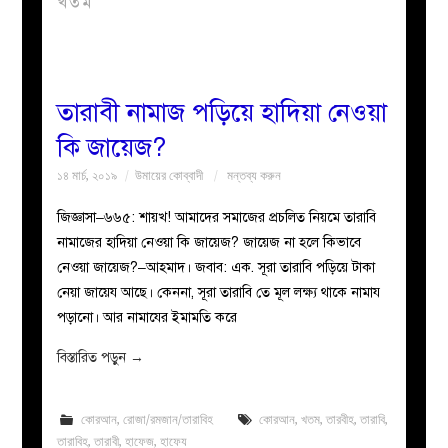
খতম
বয়ান
নারীদের
তারাবী নামাজ পড়িয়ে হাদিয়া নেওয়া
কি জায়েজ?
পাতা
১৪ মার্চ, ২০১৯
উমায়ের কোব্বাদী
মন্তব্য করুন
ইসলাহী
জিজ্ঞাসা–৬৬৫: শায়খ! আমাদের সমাজের প্রচলিত নিয়মে তারাবি
নামাজের হাদিয়া নেওয়া কি জায়েজ? জায়েজ না হলে কিভাবে
মজলিস
নেওয়া জায়েজ?–আহমাদ। জবাব: এক. সূরা তারাবি পড়িয়ে টাকা
নেয়া জায়েয আছে। কেননা, সূরা তারাবি তে মূল লক্ষ্য থাকে নামায
প্রশ্ন
পড়ানো। আর নামাযের ইমামতি করে
করুন
বিস্তারিত পড়ুন
→
কোরআন
,
রোজা/রমজান/তারাবিহ
কোরআন
,
খতম
,
তারবীহ
,
তারাবি
,
তারাবিহ
,
তারাবী
,
হাফেজ
,
হাফেয