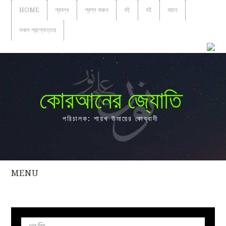
HOME
প্রবন্ধ
প্রশ্ন করুন
বই
বই
বয়ান
সকল প্রশ্নোত্তর
কোরআনের জ্যোতি
পরিচালক: শায়খ উমায়ের কোব্বাদী
MENU
সকল
প্রশ্নোত্তর
প্রবন্ধ