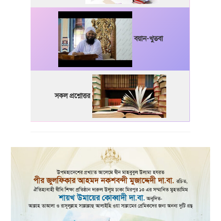
বয়ান-খুতবা
সকল প্রশ্নোত্তর