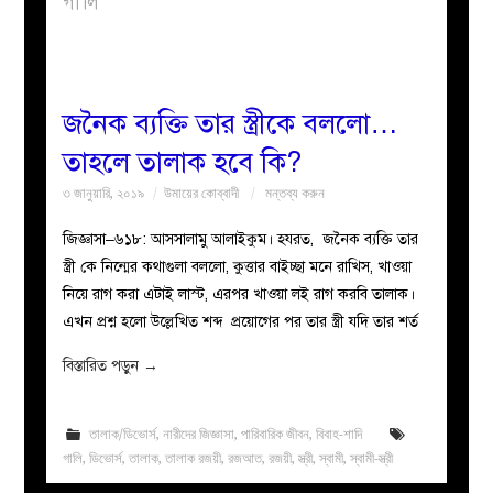
গালি
বয়ান
নারীদের
জনৈক ব্যক্তি তার স্ত্রীকে বললো…
তাহলে তালাক হবে কি?
পাতা
৩ জানুয়ারি, ২০১৯
উমায়ের কোব্বাদী
মন্তব্য করুন
ইসলাহী
জিজ্ঞাসা–৬১৮: আসসালামু আলাইকুম। হযরত, জনৈক ব্যক্তি তার
স্ত্রী কে নিন্মের কথাগুলা বললো, কুত্তার বাইচ্ছা মনে রাখিস, খাওয়া
মজলিস
নিয়ে রাগ করা এটাই লাস্ট, এরপর খাওয়া লই রাগ করবি তালাক।
এখন প্রশ্ন হলো উল্লেখিত শব্দ প্রয়োগের পর তার স্ত্রী যদি তার শর্ত
প্রশ্ন
বিস্তারিত পড়ুন
→
করুন
তালাক/ডিভোর্স
,
নারীদের জিজ্ঞাসা
,
পারিবারিক জীবন
,
বিবাহ-শাদি
গালি
,
ডিভোর্স
,
তালাক
,
তালাক রজয়ী
,
রজআত
,
রজয়ী
,
স্ত্রী
,
স্বামী
,
স্বামী-স্ত্রী