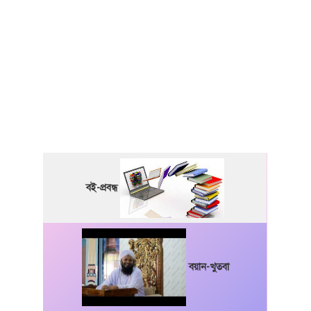
বই-প্রবন্ধ
বয়ান-খুতবা