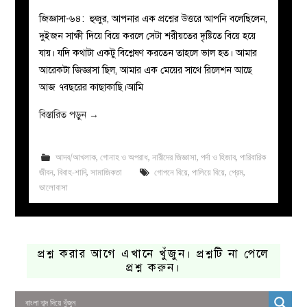
জিজ্ঞাসা-৬৪: হুজুর, আপনার এক প্রশ্নের উত্তরে আপনি বলেছিলেন,
দুইজন সাক্ষী দিয়ে বিয়ে করলে সেটা শরীয়তের দৃষ্টিতে বিয়ে হয়ে
যায়। যদি কথাটা একটু বিশ্লেষণ করতেন তাহলে ভাল হত। আমার
আরেকটা জিজ্ঞাসা ছিল, আমার এক মেয়ের সাথে রিলেশন আছে
আজ ৭বছরের কাছাকাছি।আমি
বিস্তারিত পড়ুন
→
আদব/আখলাক
,
গোনাহ ও অপরাধ
,
নারীদের জিজ্ঞাসা
,
পর্দা ও হিজাব
,
পারিবারিক
জীবন
,
বিবাহ-শাদি
,
সামাজিকতা
গোপনে বিয়ে
,
পালিয়ে বিয়ে
,
প্রেম
,
ভালোবাসা
প্রশ্ন করার আগে এখানে খুঁজুন। প্রশ্নটি না পেলে
প্রশ্ন করুন।