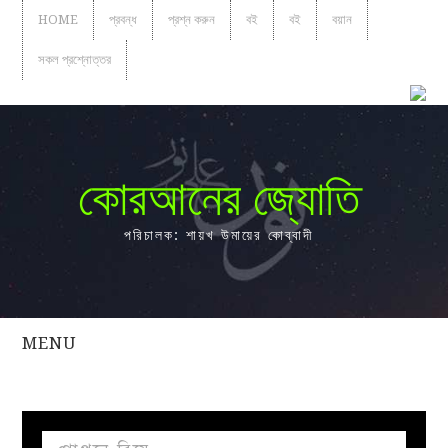
HOME
প্রবন্ধ
প্রশ্ন করুন
বই
বই
বয়ান
সকল প্রশ্নোত্তর
কোরআনের জ্যোতি
পরিচালক: শায়খ উমায়ের কোব্বাদী
MENU
সকল
প্রশ্নোত্তর
প্রবন্ধ