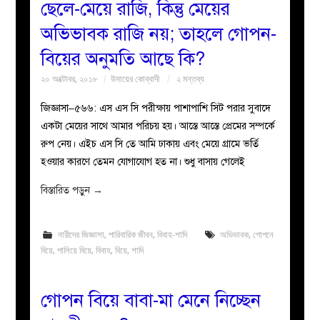
ছেলে-মেয়ে রাজি, কিন্তু মেয়ের
অভিভাবক রাজি নয়; তাহলে গোপন-
বিয়ের অনুমতি আছে কি?
২০ অক্টোবর, ২০১৮
উমায়ের কোব্বাদী
২ মন্তব্য
জিজ্ঞাসা–৫৬৬: এস এস সি পরীক্ষায় পাশাপাশি সিট পরার সুবাদে
একটা মেয়ের সাথে আমার পরিচয় হয়। আস্তে আস্তে প্রেমের সম্পর্কে
রুপ নেয়। এইচ এস সি তে আমি ঢাকায় এবং মেয়ে গ্রামে ভর্তি
হওয়ার কারণে তেমন যোগাযোগ হত না। শুধু বাসায় গেলেই
বিস্তারিত পড়ুন
→
নারীদের জিজ্ঞাসা
,
পারিবারিক জীবন
,
বিবাহ-শাদি
অভিভাবক
,
গোপনে
বিয়ে
,
পালিয়ে বিয়ে
,
বিবাহ
,
বিয়ে
,
শাদি
গোপন বিয়ে বাবা-মা মেনে নিচ্ছেন