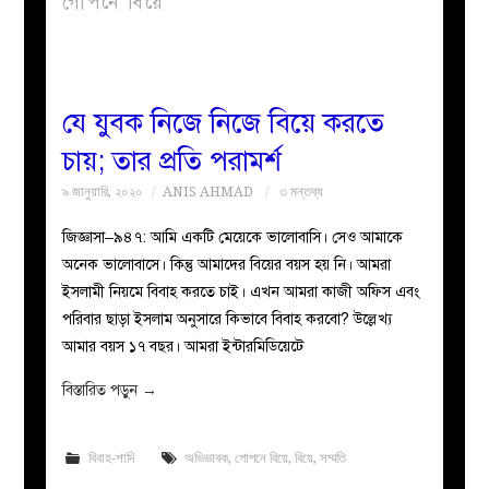
গোপনে বিয়ে
বয়ান
নারীদের
যে যুবক নিজে নিজে বিয়ে করতে
চায়; তার প্রতি পরামর্শ
পাতা
৯ জানুয়ারি, ২০২০
ANIS AHMAD
৩ মন্তব্য
ইসলাহী
জিজ্ঞাসা–৯৪৭: আমি একটি মেয়েকে ভালোবাসি। সেও আমাকে
অনেক ভালোবাসে। কিন্তু আমাদের বিয়ের বয়স হয় নি। আমরা
মজলিস
ইসলামী নিয়মে বিবাহ করতে চাই। এখন আমরা কাজী অফিস এবং
পরিবার ছাড়া ইসলাম অনুসারে কিভাবে বিবাহ করবো? উল্লেখ্য
প্রশ্ন
আমার বয়স ১৭ বছর। আমরা ইন্টারমিডিয়েটে
করুন
বিস্তারিত পড়ুন
→
বিবাহ-শাদি
অভিভাবক
,
গোপনে বিয়ে
,
বিয়ে
,
সম্মতি