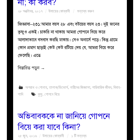
না; কী করব?
২৮ অক্টোবর, ২০১৭
উমায়ের কোব্বাদী
মন্তব্য করুন
জিজ্ঞাসা–২৩১:আমার বয়স ২৮ এবং বউয়ের বয়স ২৩। দুই জনের
কুফুও একই। চাকরি না থাকায় আমরা গোপনে বিয়ে করে
আলাদাভাবে বসবাস করছি ঢাকায়। সেও অনার্সে পড়ে। কিন্তু গ্রামে
কোন প্রমাণ ছাড়াই কেউ কেউ রটিয়ে দেয় যে, আমরা বিয়ে করে
ফেলেছি। এতে
বিস্তারিত পড়ুন
→
অপরাধ ও গোনাহ
,
তালাক/ডিভোর্স
,
নারীদের জিজ্ঞাসা
,
পারিবারিক জীবন
,
বিবাহ-
শাদি
কুফু
,
গোপনে বিয়ে
অভিবাবককে না জানিয়ে গোপনে
বিয়ে করা যাবে কিনা?
২৫ জুন, ২০১৬
উমায়ের কোব্বাদী
১ টি মন্তব্য