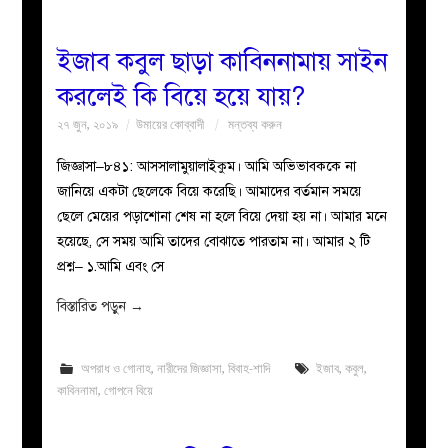
ইজাব কবুল ছাড়া কাবিননামায় সাইন
করলেই কি বিয়ে হয়ে যায়?
২৭ জুন, ২০১৯
উমায়ের কোব্বাদী
মন্তব্য করুন
জিজ্ঞাসা–৮৪১: আসসালামুয়ালাইকুম। আমি অভিভাবককে না
জানিয়ে একটা ছেলেকে বিয়ে করেছি। আমাদের বর্তমান সময়ে
ছেলে মেয়ের পড়াশোনা শেষ না হলে বিয়ে দেয়া হয় না। আমার মনে
হয়েছে, সে সময় আমি তাদের বোঝাতে পারতাম না। আমার ২ টি
প্রশ্ন– ১.আমি এবং সে
বিস্তারিত পড়ুন
→
অপরাধ ও গোনাহ
,
নারীদের জিজ্ঞাসা
,
বিবাহ-শাদি
ইজাব
,
কবুল
,
কাবিননামা
,
গোপনে বিয়ে