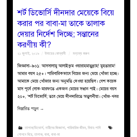
শর্ট ডিভোর্সি দীনদার মেয়েকে বিয়ে
করার পর বাবা-মা তাকে তালাক
দেয়ার নির্দেশ দিচ্ছে; সন্তানের
করণীয় কী?
২১ জুলাই, ২০১৯
উমায়ের কোব্বাদী
মন্তব্য করুন
জিজ্ঞাসা–৯০১: আসসালামু আলাইকুম ওয়ারাহমাতুল্লাহ! মুহতারাম!
আমার বয়স ২৫+। পারিবারিকভাবে বিয়ের জন্য মেয়ে খোঁজা হচ্ছে।
আমাকে মেয়ে খোঁজার জন্য অনুমতি দেওয়া হয়েছিল। বেশ কয়েক
মাস পূর্বে লোক-মারফতে একজন মেয়ের সন্ধান পাই। মেয়ের বয়স
২০+, ‘শর্ট ডিভোর্সি; তবে মেয়ে দীনদারিতে অতুলনীয়া। খোঁজ-খবর
বিস্তারিত পড়ুন
→
তালাক/ডিভোর্স
,
নারীদের জিজ্ঞাসা
,
পারিবারিক জীবন
,
বিবাহ-শাদি
গোপনে বিয়ে
,
তালাক
,
বাবা
,
বাবা-মা