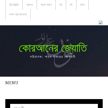
HOME
প্রবন্ধ
প্রশ্ন করুন
বই
বই
বয়ান
সকল প্রশ্নোত্তর
কোরআনের জ্যোতি
পরিচালক: শায়খ উমায়ের কোব্বাদী
MENU
সকল
প্রশ্নোত্তর
প্রবন্ধ