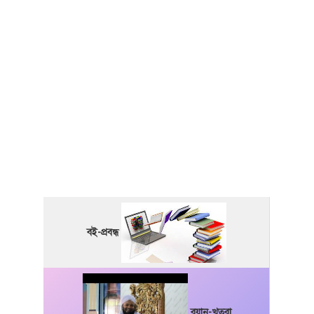
বই-প্রবন্ধ
বয়ান-খুতবা