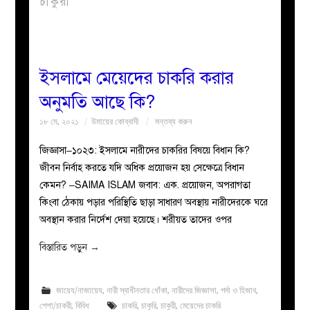
চাকুরী
বয়ান
নারীদের
ইসলামে মেয়েদের চাকরি করার
অনুমতি আছে কি?
পাতা
১৮ মে, ২০২১
উমায়ের কোব্বাদী
মন্তব্য করুন
ইসলাহী
জিজ্ঞাসা–১০২৩: ইসলামে নারীদের চাকরির বিষয়ে বিধান কি?
জীবন নির্বাহ করতে যদি অধিক প্রয়োজন হয় সেক্ষেত্রে বিধান
মজলিস
কেমন? –SAIMA ISLAM জবাব: এক. প্রয়োজন, অপরাগতা
কিংবা ঠেকায় পড়ার পরিস্থিতি ছাড়া সাধারণ অবস্থায় নারীদেরকে ঘরে
প্রশ্ন
অবস্থান করার নির্দেশ দেয়া হয়েছে। শরীয়ত তাদের ওপর
করুন
বিস্তারিত পড়ুন
→
জায়েয/নাজায়েয
,
নারী স্বাধীনতার ধোঁকা
,
নারীদের জিজ্ঞাসা
,
পর্দা ও হিজাব
,
পেশা/চাকরী
,
বিবিধ
চাকরি
,
চাকুরি
,
চাকুরী
,
মেয়েদের চাকরি