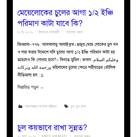
মেয়েলোকের চুলের আগা ১/২ ইঞ্চি
পরিমাণ কাটা যাবে কি?
৬ মে, ২০১৯
উমায়ের কোব্বাদী
মন্তব্য করুন
জিজ্ঞাসা–৭৭৬: আসসালামু আলাইকুম। হুজুর,মেয়ে লোকের চুল ঘন
ও লম্বা করার উদ্দেশে যদি চুলের আগা ১/২ ইঞ্চি পরিমান কাটা হয়
তাহলেও কি গোনাহ হবে?– বিনতে মুমিন। জবাব: وعليكم السلام
ورحمة الله وبركاته মহিলাদের চুলের ক্ষেত্রে শরীয়তের মৌলিক
নীতিমালা হল : ১.
বিস্তারিত পড়ুন
→
সাজসজ্জা/পোশাক-পরিচ্ছদ
চুল
,
চুল রাখা
চুল কয়ভাবে রাখা সুন্নত?
২১ মার্চ, ২০১৯
ANIS AHMAD
মন্তব্য করুন