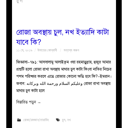
চুল
বয়ান
নারীদের
রোজা অবস্থায় চুল, নখ ইত্যাদি কাটা
যাবে কি?
পাতা
১১ মে, ২০১৯
উমায়ের কোব্বাদী
মন্তব্য করুন
ইসলাহী
জিজ্ঞাসা–৭৯১: আসসালামু আলাইকুম ওয়া রহমাতুল্লাহ, হুজুর আমার
প্রশ্নটি হলো রোজা রাখা অবস্থায় মাথার চুল কাটা কিংবা নাভির নিচের
মজলিস
পশম পরিষ্কার করলে এতে রোজার কোনো ক্ষতি হবে কি?–ইমরান।
জবাব: وعليكم السلام ورحمة الله وبركاته রোজা রাখা অবস্থায়
প্রশ্ন
মাথার চুল কাটা হলে
করুন
বিস্তারিত পড়ুন
→
রোজা/রমজান/তারাবিহ
চুল
,
নখ