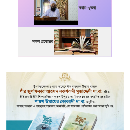
বয়ান-খুতবা
সকল প্রশ্নোত্তর