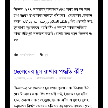
জিজ্ঞাসা–৬৭৭: আসসালামু আলাইকুম।প্রশ্নঃ মাথার চুল কয় ভাবে
রাখা সুন্নত? হাওয়ালাসহ জানালে খুশি হবো।–মোঃবেলাল হোসাইন।
জবাব: وعليكم السلام ورحمة الله وبركاته প্রিয় প্রশ্নকারী ভাই,
চুল রাখার সুন্নাহসম্মত পদ্ধতি কী- এ সম্পর্কে ‘আলহামদুলিল্লাহ’
আমরা ইতিপূর্বে আলোচনা করেছি। জানার জন্য পড়ুন, জিজ্ঞাসা নং–
৮০।
আদব/আখলাক
চুল
ছেলেদের চুল রাখার পদ্ধতি কী?
২২ অক্টোবর, ২০১৮
উমায়ের কোব্বাদী
মন্তব্য করুন
জিজ্ঞাসা–৫৭২: ছেলেদের চুল রাখার, কুরআন এর মিমাংসা কি?-
মোঃ মিনহাজ। জবাব: প্রিয় প্রশ্নকারী ভাই, ইসলামের মূল দলিল
হচ্ছে- কোরআন এবং রাসূলুল্লাহ ﷺ-এর হাদিস বা সুন্নাহ। সুন্নাহ
অনুসরণের নির্দেশ কোরআন মজিদের বহু আয়াতে এসেছে। যেমন,