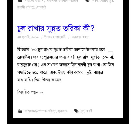
নারীদের জিজ্ঞাসা
,
সাজসজ্জা/পোশাক-পরিচ্ছদ
কলপ
,
খেজাব
,
চুল
,
বাদামী
,
লালচে
,
সোনালী
চুল রাখার সুন্নত তরিকা কী?
২৪ জুলাই, ২০১৬
উমায়ের কোব্বাদী
মন্তব্য করুন
জিজ্ঞাসা–৮০:চুল রাখার সুন্নত তরিকা জানালে উপকার হবে।।__
রেজাউল। জবাব: পুরুষদের জন্য বাবরী চুল রাখা সুন্নাত। কেননা,
রাসূলুুল্লাহ (সা.) এর সাধারণ অভ্যাস ছিল বাবরী চুল রাখা। তা তিন
পদ্ধতিতে হতে পারে। এক. উভয় কাঁধ বরাবর। দুই. ঘাড়ের
মাঝামাঝি। তিন. উভয় কানের
বিস্তারিত পড়ুন
→
সাজসজ্জা/পোশাক-পরিচ্ছদ
,
সুন্নাত
চুল
,
বাবরী