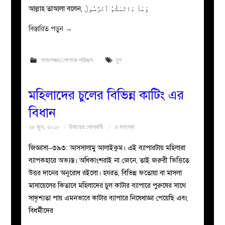
আল্লাহ তাআলা বলেন, وَمَآ ءَاتَىٰكُمُ ٱلرَّسُولُ
বিস্তারিত পড়ুন
→
সাজসজ্জা/পোশাক-পরিচ্ছদ
চুল
মহিলাদের চুলের বিভিন্ন কাটিং এর
বিধান
২৮ জুন, ২০১৮
উমায়ের কোব্বাদী
৪ মন্তব্য
জিজ্ঞাসা–৩৯৩: আসসালামু আলাইকুম। এই ব্যাপারটায় মহিলারা
ব্যাপকহারে অভ্যস্ত। অধিকাংশরাই না জেনে, তাই জরুরী ভিত্তিতে
উত্তর দানের অনুরোধ রইলো। হযরত, বিভিন্ন ফতোয়া বা মাসলা
মাসায়েলের কিতাবে মহিলাদের চুল কাটার ব্যাপারে পুরুষের সাথে
সাদৃশ্যতা পায় এমনভাবে কাটার ব্যাপারে নিষেধাজ্ঞা পেয়েছি এবং
বিধর্মীদের