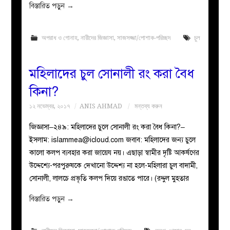
বিস্তারিত পড়ুন
→
অপরাধ ও গোনাহ
,
নারীদের জিজ্ঞাসা
,
সাজসজ্জা/পোশাক-পরিচ্ছদ
চুল
মহিলাদের চুল সোনালী রং করা বৈধ
কিনা?
১২ নভেম্বর, ২০১৭
ANIS AHMAD
মন্তব্য করুন
জিজ্ঞাসা–২৪৯: মহিলাদের চুলে সোনালী রং করা বৈধ কিনা?–
ইসলাম:
islammea@icloud.com
জবাব: মহিলাদের জন্য চুলে
কালো কলপ ব্যবহার করা জায়েয নয়। এছাড়া স্বামীর দৃষ্টি আকর্ষণের
উদ্দেশ্যে-পরপুরুষকে দেখানো উদ্দেশ্য না হলে-মহিলারা চুল বাদামী,
সোনালী, লালচে প্রভৃতি কলপ দিয়ে রঙাতে পারে। (রদ্দুল মুহতার
বিস্তারিত পড়ুন
→