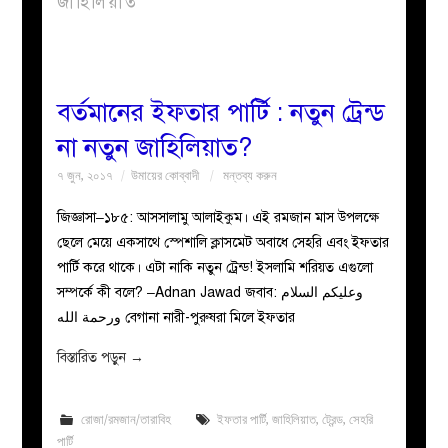
জাহিলিয়াত
বয়ান
নারীদের
বর্তমানের ইফতার পার্টি : নতুন ট্রেন্ড
না নতুন জাহিলিয়াত?
পাতা
৭ জুন, ২০১৭
উমায়ের কোব্বাদী
মন্তব্য করুন
ইসলাহী
জিজ্ঞাসা–১৮৫: আসসালামু আলাইকুম। এই রমজান মাস উপলক্ষে
ছেলে মেয়ে একসাথে স্পেশালি ক্লাসমেট অবাধে সেহরি এবং ইফতার
মজলিস
পার্টি করে থাকে। এটা নাকি নতুন ট্রেন্ড! ইসলামি শরিয়ত এগুলো
সম্পর্কে কী বলে? –Adnan Jawad জবাব: وعليكم السلام
প্রশ্ন
ورحمة الله বেগানা নারী-পুরুষরা মিলে ইফতার
করুন
বিস্তারিত পড়ুন
→
রোজা/রমজান/তারাবিহ
ইফতার পার্টি
,
জাহিলিয়াত
,
ট্রেন্ড
,
সেহরি
পার্টি