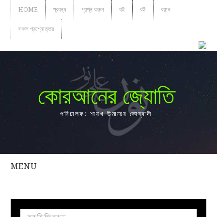
HOME
প্রবন্ধ
প্রশ্ন করুন
বই
বই
বয়ান
সকল প্রশ্নোত্তর
কোরআনের জ্যোতি
পরিচালক: শায়খ উমায়ের কোব্বাদী
MENU
সকল
প্রশ্নোত্তর
প্রবন্ধ