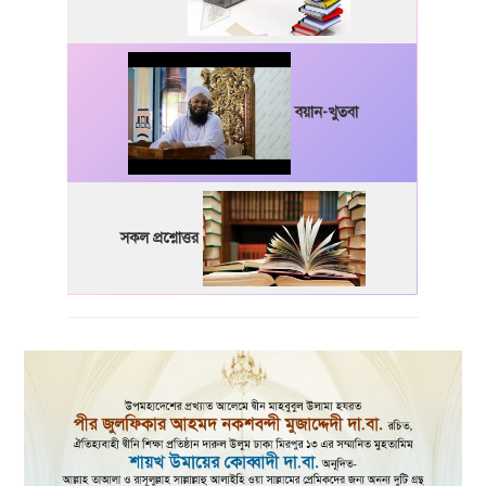
বয়ান-খুতবা
সকল প্রশ্নোত্তর