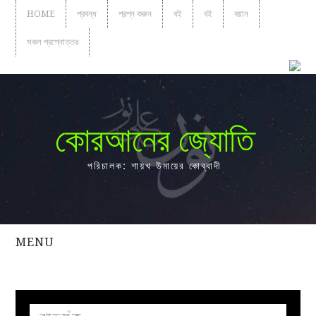
HOME
প্রবন্ধ
প্রশ্ন করুন
বই
বই
বয়ান
সকল প্রশ্নোত্তর
কোরআনের জ্যোতি
পরিচালক: শায়খ উমায়ের কোব্বাদী
MENU
সকল
প্রশ্নোত্তর
প্রবন্ধ