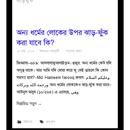
ঝাড়ফুঁক
বয়ান
নারীদের
অন্য ধর্মের লোকের উপর ঝাড়-ফুঁক
করা যাবে কি?
পাতা
২৫ মার্চ, ২০১৯
উমায়ের কোব্বাদী
মন্তব্য করুন
ইসলাহী
জিজ্ঞাসা–৬৮৯: আসসালামুআলাইকুম। হুজুর, অন্য ধর্মের কেউ যদি
অসুস্থ থাকে। আর আমি যদি দোয়া করে ফু দেই তাহলে কি কোন
মজলিস
সমস্যা হবে?–Md. Hameem farooq জবাব: وعليكم السلام
ورحمة الله وبركاته অন্য ধর্মের লোককেও ঝাড়-ফুঁক করা যাবে।
প্রশ্ন
আউনুল মাবুদ (১০/২৬৪)-এ এসেছে, وهي
করুন
বিস্তারিত পড়ুন
→
চিকিৎসা
ঝাড়ফুঁক