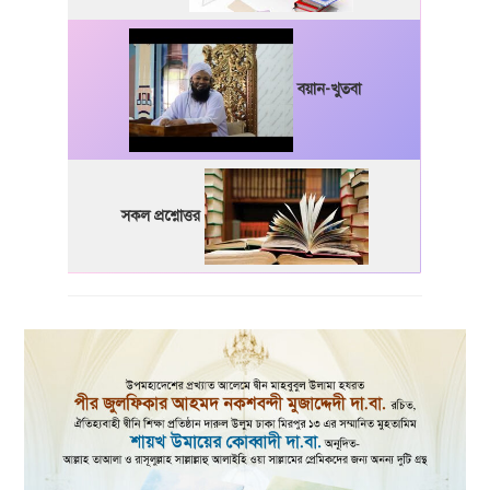
বয়ান-খুতবা
সকল প্রশ্নোত্তর