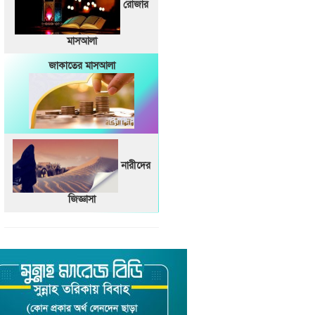
রোজার
মাসআলা
জাকাতের মাসআলা
নারীদের
জিজ্ঞাসা