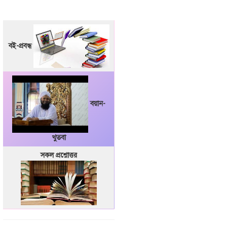
বই-প্রবন্ধ
বয়ান-
খুতবা
সকল প্রশ্নোত্তর