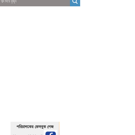
01325466920
1325466920
পরিচালকের ফেসবুক পেজ