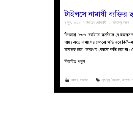
টাইলসে নামাযী ব্যক্তির 
৯ জুন, ২০১৯
উমায়ের কোব্বাদী
মন্তব্য করুন
জিজ্ঞাসা–৮০৬: বর্তমানে মসজিদে যে টাইলস
পায়। এতে নামাজের কোনো ক্ষতি হবে কি?–মাসর
মাকরুহ হবে। অন্যথায় কোনো ক্ষতি হবে না। 
বিস্তারিত পড়ুন
→
নামায
,
সালাত
খুশু খুযু
,
টাইলস
,
নামাজ
,