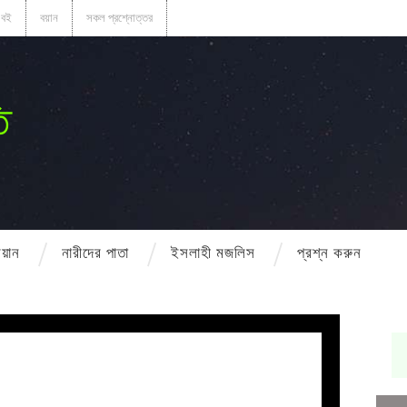
বই
বয়ান
সকল প্রশ্নোত্তর
ি
বয়ান
নারীদের পাতা
ইসলাহী মজলিস
প্রশ্ন করুন