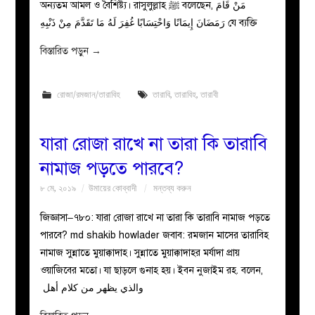
অন্যতম আমল ও বৈশিষ্ট্য। রাসুলুল্লাহ ﷺ বলেছেন, مَنْ قَامَ
رَمَضَانَ إِيمَانًا وَاحْتِسَابًا غُفِرَ لَهُ مَا تَقَدَّمَ مِنْ ذَنْبِهِ যে ব্যক্তি
বিস্তারিত পড়ুন
→
রোজা/রমজান/তারাবিহ
তারাবি
,
তারাবিহ
,
তারাবী
যারা রোজা রাখে না তারা কি তারাবি
নামাজ পড়তে পারবে?
৮ মে, ২০১৯
উমায়ের কোব্বাদী
মন্তব্য করুন
জিজ্ঞাসা–৭৮০: যারা রোজা রাখে না তারা কি তারাবি নামাজ পড়তে
পারবে? md shakib howlader জবাব: রমজান মাসের তারাবিহ
নামাজ সুন্নাতে মুয়াক্কাদাহ। সুন্নাতে মুয়াক্কাদাহর মর্যাদা প্রায়
ওয়াজিবের মতো। যা ছাড়লে গুনাহ হয়। ইবন নুজাইম রহ. বলেন,
والذي يظهر من كلام أهل