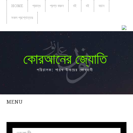
HOME
প্রবন্ধ
প্রশ্ন করুন
বই
বই
বয়ান
সকল প্রশ্নোত্তর
কোরআনের জ্যোতি
পরিচালক: শায়খ উমায়ের কোব্বাদী
MENU
সকল
প্রশ্নোত্তর
প্রবন্ধ