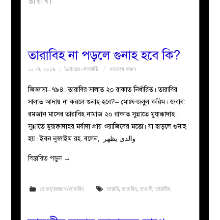
তারাবী
বয়ান
নারীদের
তারাবিহ না পড়লে গুনাহ হবে কি?
১১ মে, ২০১৯
উমায়ের কোব্বাদী
মন্তব্য করুন
পাতা
জিজ্ঞাসা–৭৯৪: তারাবির সালাত ২০ রাকাত নির্ধারিত। তারাবির
ইসলাহী
সালাত আদায় না করলে গুনাহ হবে?– মোঃফজলুল করিম। জবাব:
রমজান মাসের তারাবিহ নামাজ ২০ রাকাত সুন্নাতে মুয়াক্কাদাহ।
মজলিস
সুন্নাতে মুয়াক্কাদাহর মর্যাদা প্রায় ওয়াজিবের মতো। যা ছাড়লে গুনাহ
হয়। ইবন নুজাইম রহ. বলেন, والذي يظهر
প্রশ্ন
বিস্তারিত পড়ুন
→
করুন
রোজা/রমজান/তারাবিহ
তারাবি
,
তারাবিহ
,
তারাবী
,
তারাবীহ