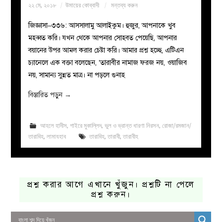
২২ মে, ২০১৮
উমায়ের কোব্বাদী
মন্তব্য করুন
জিজ্ঞাসা–৩৩৬: আসসালামু আলাইকুম। হুজুর, আপনাকে খুব
মহব্বত করি। যখন থেকে আপনার সোহবত পেয়েছি, আপনার
বয়ানের উপর আমল করার চেষ্টা করি। আমার প্রশ্ন হচ্ছে, এটিএন
চ্যানেলে এক বক্তা বলেছেন, ‘তারাবীর নামাজ ফরজ নয়, ওয়াজিব
নয়, সামান্য সুন্নত মাত্র। না পড়লে গুনাহ
বিস্তারিত পড়ুন
→
আহলে হাদীস
,
গাইরে মুকাল্লিদ
,
ভুল ও ভ্রান্ত ধারণা নিরসন
,
রোজা/রমজান/
তারাবিহ
,
লামাযহাব
তারাবিহ
,
তারাবী
,
তারাবীহ
প্রশ্ন করার আগে এখানে খুঁজুন। প্রশ্নটি না পেলে
প্রশ্ন করুন।