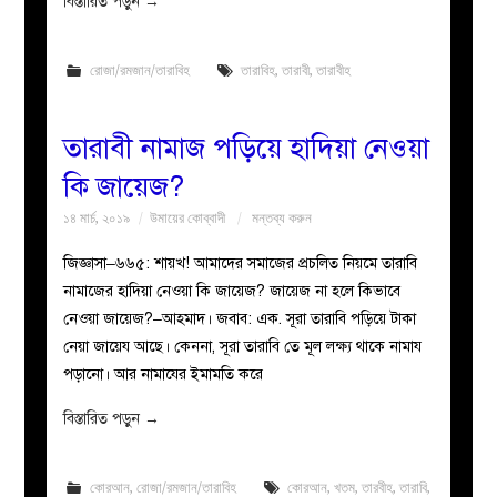
বিস্তারিত পড়ুন
→
রোজা/রমজান/তারাবিহ
তারাবিহ
,
তারাবী
,
তারাবীহ
তারাবী নামাজ পড়িয়ে হাদিয়া নেওয়া
কি জায়েজ?
১৪ মার্চ, ২০১৯
উমায়ের কোব্বাদী
মন্তব্য করুন
জিজ্ঞাসা–৬৬৫: শায়খ! আমাদের সমাজের প্রচলিত নিয়মে তারাবি
নামাজের হাদিয়া নেওয়া কি জায়েজ? জায়েজ না হলে কিভাবে
নেওয়া জায়েজ?–আহমাদ। জবাব: এক. সূরা তারাবি পড়িয়ে টাকা
নেয়া জায়েয আছে। কেননা, সূরা তারাবি তে মূল লক্ষ্য থাকে নামায
পড়ানো। আর নামাযের ইমামতি করে
বিস্তারিত পড়ুন
→
কোরআন
,
রোজা/রমজান/তারাবিহ
কোরআন
,
খতম
,
তারবীহ
,
তারাবি
,