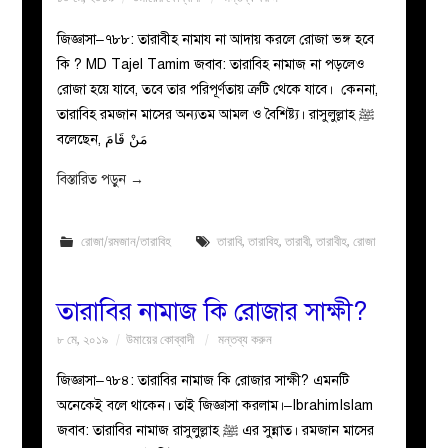
জিজ্ঞাসা–৭৮৮: তারাবীহ নামায না আদায় করলে রোজা ভঙ্গ হবে
কি ? MD Tajel Tamim জবাব: তারাবিহ নামাজ না পড়লেও
রোজা হয়ে যাবে, তবে তার পরিপূর্ণতায় ত্রুটি থেকে যাবে। কেননা,
তারাবিহ রমজান মাসের অন্যতম আমল ও বৈশিষ্ট্য। রাসুলুল্লাহ ﷺ
বলেছেন, مَنْ قَامَ
বিস্তারিত পড়ুন
→
রোজা/রমজান/তারাবিহ
তারাবি
,
তারাবিহ
,
তারাবী
,
তারাবীহ
,
রোজা
তারাবির নামাজ কি রোজার সাক্ষী?
৮ মে, ২০১৯
উমায়ের কোব্বাদী
মন্তব্য করুন
জিজ্ঞাসা–৭৮৪: তারাবির নামাজ কি রোজার সাক্ষী? এমনটি
অনেকেই বলে থাকেন। তাই জিজ্ঞাসা করলাম।–IbrahimIslam
জবাব: তারাবির নামাজ রাসুলুল্লাহ ﷺ এর সুন্নাত। রমজান মাসের