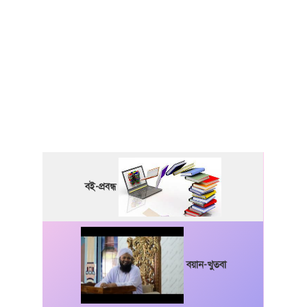
বই-প্রবন্ধ
বয়ান-খুতবা