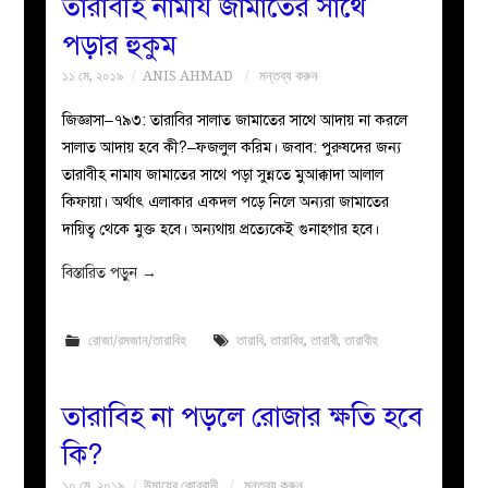
তারাবীহ নামায জামাতের সাথে
পড়ার হুকুম
১১ মে, ২০১৯
ANIS AHMAD
মন্তব্য করুন
জিজ্ঞাসা–৭৯৩: তারাবির সালাত জামাতের সাথে আদায় না করলে
সালাত আদায় হবে কী?–ফজলুল করিম। জবাব: পুরুষদের জন্য
তারাবীহ নামায জামাতের সাথে পড়া সুন্নতে মুআক্কাদা আলাল
কিফায়া। অর্থাৎ এলাকার একদল পড়ে নিলে অন্যরা জামাতের
দায়িত্ব থেকে মুক্ত হবে। অন্যথায় প্রত্যেকেই গুনাহগার হবে।
বিস্তারিত পড়ুন
→
রোজা/রমজান/তারাবিহ
তারাবি
,
তারাবিহ
,
তারাবী
,
তারাবীহ
তারাবিহ না পড়লে রোজার ক্ষতি হবে
কি?
১০ মে, ২০১৯
উমায়ের কোব্বাদী
মন্তব্য করুন