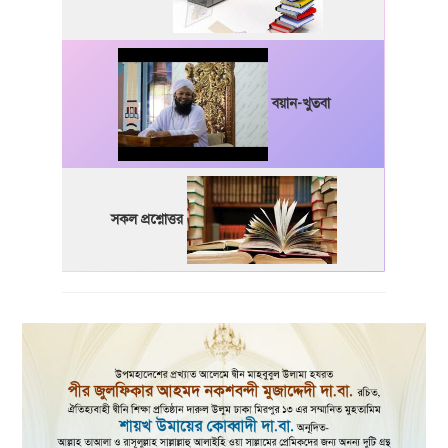
বয়ান-খুতবা
সকল প্রশ্নোত্তর