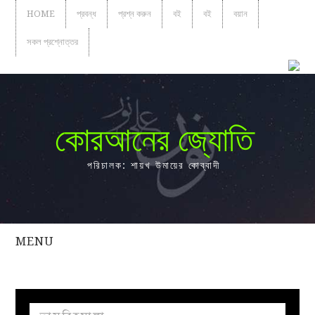
HOME
প্রবন্ধ
প্রশ্ন করুন
বই
বই
বয়ান
সকল প্রশ্নোত্তর
কোরআনের জ্যোতি
পরিচালক: শায়খ উমায়ের কোব্বাদী
MENU
সকল
প্রশ্নোত্তর
প্রবন্ধ