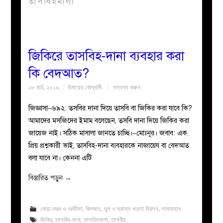
তাসবিহমালা
বয়ান
নারীদের
জিকিরে তাসবিহ-দানা ব্যবহার করা
কি বেদআত?
পাতা
২৮ মার্চ, ২০১৯
উমায়ের কোব্বাদী
মন্তব্য করুন
ইসলাহী
জিজ্ঞাসা–৬৯২: তসবির দানা দিয়ে তাসবি বা জিকির করা যাবে কি?
আমাদের মসজিদের ইমাম বলেছেন, তসবি দানা দিয়ে জিকির করা
মজলিস
জায়েজ নাই। সঠিক মাসালা জানতে চাচ্ছি।–মোঃনূর। জবাব: এক.
প্রিয় প্রশ্নকারী ভাই, তাসবিহ-দানা ব্যবহারকে নাজায়েয বা বেদআত
প্রশ্ন
বলা যাবে না। কেননা এটি
করুন
বিস্তারিত পড়ুন
→
দোয়া-দরূদ ও অজীফা
,
বিদআত
,
ভুল ও ভ্রান্ত ধারণা নিরসন
,
লামাযহাব
জিকির
,
তাসবিহ-দানা
,
তাসবিহমালা
,
তাসবীহ