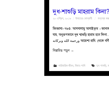
দুধ-শাশুড়ি মাহরাম কিনা
২০ এপ্রিল, ২০১৯
উমায়ের কোব্বাদী
মন্তব্য কর
জিজ্ঞাসা–৭৬৩: আসসালামু আলাইকুম । জানাব, আম
যায়, অনুরূপভাবে দুধ শ্বাশুড়ি হারাম হবে কিনা…?
বিস্তারিত পড়ুন
→
পারিবারিক জীবন
,
বিবাহ-শাদি
দুধ শাশুড়ি
,