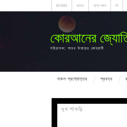
HOME
প্রবন্ধ
প্রশ্ন করুন
বই
কোরআনের জ্যোত
পরিচালক: শায়খ উমায়ের কোব্বাদী
সকল প্রশ্নোত্তর
প্রবন্ধ
দুধ শাশুড়ি