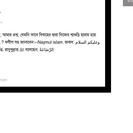
?
ুন
ার প্রশ্ন, যেমনি ভাবে বিবাহের দ্বারা নিজের শ্বাশুড়ি হারাম হয়ে
 দলীল সহ জানাবেন।–Naymul islam. জবাব: وعليكم السلام
ورحمة الله وبركاته আয়েশা রাযি. থেকে বর্ণিত, রাসুলুল্লাহ ﷺ বলেছেন, الرَّضَاعَةُ
মাহরাম
0