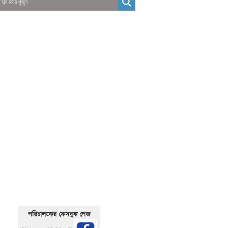
01325466920
1325466920
পরিচালকের ফেসবুক পেজ