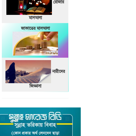
রোজার
মাসআলা
জাকাতের মাসআলা
নারীদের
জিজ্ঞাসা