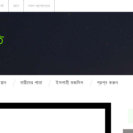
বই
বয়ান
সকল প্রশ্নোত্তর
ি
বয়ান
নারীদের পাতা
ইসলাহী মজলিস
প্রশ্ন করুন