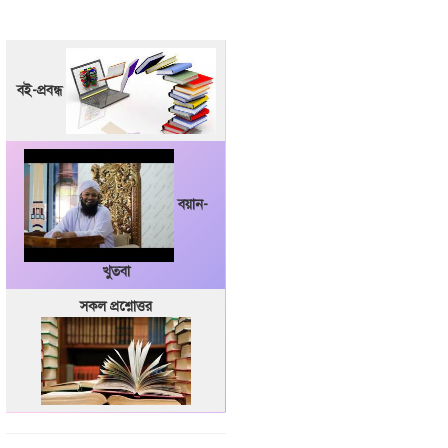
বই-প্রবন্ধ
বয়ান-
খুতবা
সকল প্রশ্নোত্তর