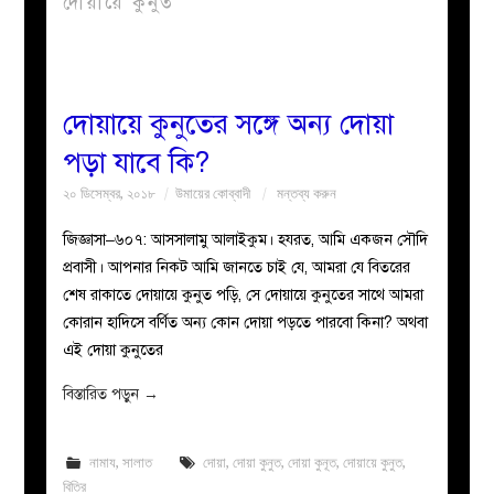
দোয়ায়ে কুনুত
বয়ান
নারীদের
দোয়ায়ে কুনুতের সঙ্গে অন্য দোয়া
পড়া যাবে কি?
পাতা
২০ ডিসেম্বর, ২০১৮
উমায়ের কোব্বাদী
মন্তব্য করুন
ইসলাহী
জিজ্ঞাসা–৬০৭: আসসালামু আলাইকুম। হযরত, আমি একজন সৌদি
প্রবাসী। আপনার নিকট আমি জানতে চাই যে, আমরা যে বিতরের
মজলিস
শেষ রাকাতে দোয়ায়ে কুনুত পড়ি, সে দোয়ায়ে কুনুতের সাথে আমরা
কোরান হাদিসে বর্ণিত অন্য কোন দোয়া পড়তে পারবো কিনা? অথবা
প্রশ্ন
এই দোয়া কুনুতের
করুন
বিস্তারিত পড়ুন
→
নামায
,
সালাত
দোয়া
,
দোয়া কুনুত
,
দোয়া কুনূত
,
দোয়ায়ে কুনুত
,
বিতির