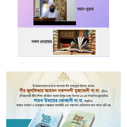
বয়ান-খুতবা
সকল প্রশ্নোত্তর