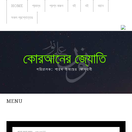
HOME
প্রবন্ধ
প্রশ্ন করুন
বই
বই
বয়ান
সকল প্রশ্নোত্তর
কোরআনের জ্যোতি
পরিচালক: শায়খ উমায়ের কোব্বাদী
MENU
সকল
প্রশ্নোত্তর
প্রবন্ধ