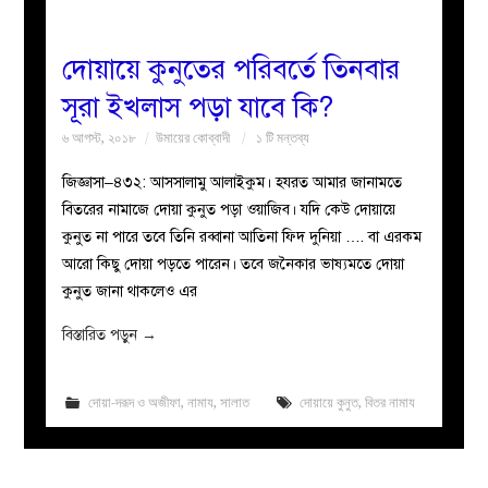
দোয়ায়ে কুনুতের পরিবর্তে তিনবার
সূরা ইখলাস পড়া যাবে কি?
৬ আগস্ট, ২০১৮
উমায়ের কোব্বাদী
১ টি মন্তব্য
জিজ্ঞাসা–৪৩২: আসসালামু আলাইকুম। হযরত আমার জানামতে
বিতরের নামাজে দোয়া কুনুত পড়া ওয়াজিব। যদি কেউ দোয়ায়ে
কুনুত না পারে তবে তিনি রব্বানা আতিনা ফিদ দুনিয়া …. বা এরকম
আরো কিছু দোয়া পড়তে পারেন। তবে জনৈকার ভাষ্যমতে দোয়া
কুনুত জানা থাকলেও এর
বিস্তারিত পড়ুন
→
দোয়া-দরূদ ও অজীফা
,
নামায
,
সালাত
দোয়ায়ে কুনুত
,
বিতর নামায