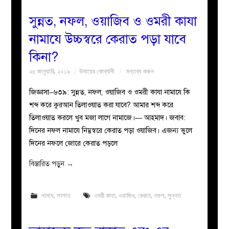
সুন্নত, নফল, ওয়াজিব ও ওমরী কাযা
নামাযে উচ্চস্বরে কেরাত পড়া যাবে
কিনা?
২৫ জানুয়ারি, ২০১৯
উমায়ের কোব্বাদী
মন্তব্য করুন
জিজ্ঞাসা–৬৩৯: সুন্নত, নফল, ওয়াজিব ও ওমরী কাযা নামাযে কি
শব্দ করে কুরআন তিলাওয়াত করা যাবে? আমার শব্দ করে
তিলাওয়াত করলে খুব মজা লাগে নামাজে।— আহমাদ। জবাব:
দিনের নফল নামাযে নিম্নস্বরে কেরাত পড়া ওয়াজিব। এজন্য ভুলে
দিনের নফলে জোরে কেরাত পড়লে
বিস্তারিত পড়ুন
→
নামায
,
সালাত
ওমরী কাযা
,
ওয়াজিব
,
কেরাত
,
নফল
,
সুন্নত