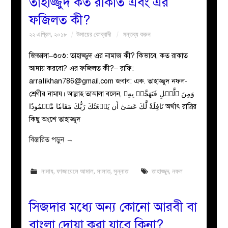
তাহাজ্জুদ কত রাকাত এবং এর
ফজিলত কী?
২২ এপ্রিল, ২০১৮
উমায়ের কোব্বাদী
মন্তব্য করুন
জিজ্ঞাসা–৩০৩: তাহাজ্জুদ এর নামাজ কী? কিভাবে, কত রাকাত
আদায় করবো? এর ফজিলত কী?– রাফি:
arrafikhan786@gmail.com
জবাব: এক. তাহাজ্জুদ নফল-
শ্রেণীর নামায। আল্লাহ তাআলা বলেন, وَمِنَ ٱلَّيۡلِ فَتَهَجَّدۡ بِهِۦ
نَافِلَةٗ لَّكَ عَسَىٰٓ أَن يَبۡعَثَكَ رَبُّكَ مَقَامٗا مَّحۡمُودٗا অর্থাৎ রাত্রির
কিছু অংশে তাহাজ্জুদ
বিস্তারিত পড়ুন
→
নামায
,
ফাজায়েলে আমাল
,
সালাত
,
সুন্নাত
তাহাজ্জুদ
,
নফল
সিজদার মধ্যে অন্য কোনো আরবী বা
বাংলা দোয়া করা যাবে কিনা?