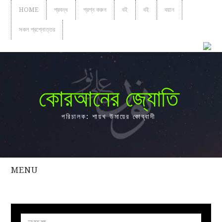
HOME
প্রবন্ধ
প্রশ্ন করুন
বই
বই
বয়ান
সকল প্রশ্নোত্তর
কোরআনের জ্যোতি
পরিচালক: শায়খ উমায়ের কোব্বাদী
MENU
সকল
প্রশ্নোত্তর
প্রবন্ধ