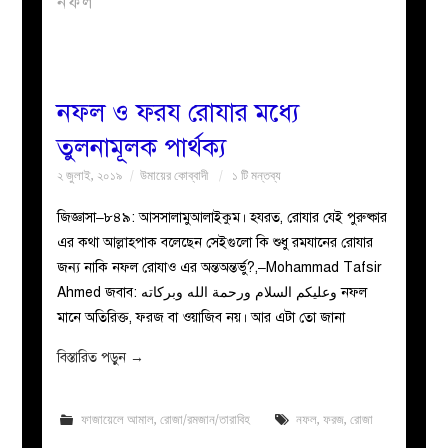
নফল
বয়ান
নারীদের
নফল ও ফরয রোযার মধ্যে
তুলনামূলক পার্থক্য
পাতা
২ জুলাই, ২০১৯
উমায়ের কোব্বাদী
১ টি মন্তব্য
ইসলাহী
জিজ্ঞাসা–৮৪৯: আসসালামুআলাইকুম। হযরত, রোযার যেই পুরুষ্কার
এর কথা আল্লাহপাক বলেছেন সেইগুলো কি শুধু রমযানের রোযার
মজলিস
জন্য নাকি নফল রোযাও এর অন্তঅন্তর্ভু?,–Mohammad Tafsir
Ahmed জবাব: وعليكم السلام ورحمة الله وبركاته নফল
প্রশ্ন
মানে অতিরিক্ত, ফরজ বা ওয়াজিব নয়। আর এটা তো জানা
করুন
বিস্তারিত পড়ুন
→
ফাজায়েলে আমাল
,
রোজা/রমজান/তারাবিহ
নফল
,
ফরজ
,
রোজা