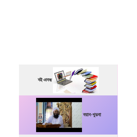
বই-প্রবন্ধ
বয়ান-খুতবা