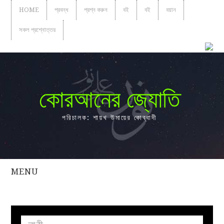
HOME
প্রবন্ধ
প্রশ্ন করুন
বই
বই
বয়ান
সকল প্রশ্নোত্তর
কোরআনের জ্যোতি
পরিচালক: শায়খ উমায়ের কোব্বাদী
MENU
সকল
প্রশ্নোত্তর
প্রবন্ধ