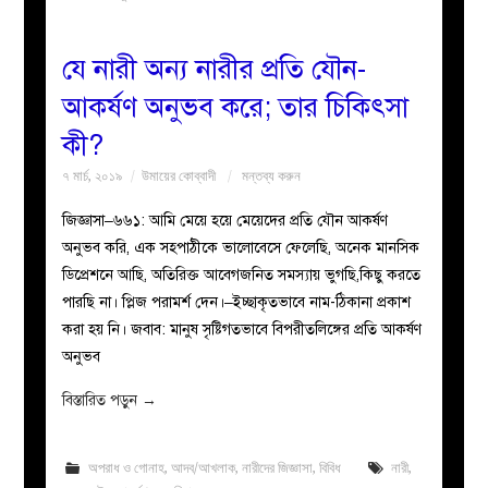
যে নারী অন্য নারীর প্রতি যৌন-
আকর্ষণ অনুভব করে; তার চিকিৎসা
কী?
৭ মার্চ, ২০১৯
উমায়ের কোব্বাদী
মন্তব্য করুন
জিজ্ঞাসা–৬৬১: আমি মেয়ে হয়ে মেয়েদের প্রতি যৌন আকর্ষণ
অনুভব করি, এক সহপাঠীকে ভালোবেসে ফেলেছি, অনেক মানসিক
ডিপ্রেশনে আছি, অতিরিক্ত আবেগজনিত সমস্যায় ভুগছি,কিছু করতে
পারছি না। প্লিজ পরামর্শ দেন।–ইচ্ছাকৃতভাবে নাম-ঠিকানা প্রকাশ
করা হয় নি। জবাব: মানুষ সৃষ্টিগতভাবে বিপরীতলিঙ্গের প্রতি আকর্ষণ
অনুভব
বিস্তারিত পড়ুন
→
অপরাধ ও গোনাহ
,
আদব/আখলাক
,
নারীদের জিজ্ঞাসা
,
বিবিধ
নারী
,