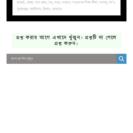
রূপচর্চা
,
রোজা
,
শবে বরাত
,
সত্
,
সত্য
,
সন্তান
,
সন্তানের শিক্ষা-দীক্ষা
,
সংসার
,
সা'দ
,
সুস্বাস্থ্যে
,
স্বাধীনতা
,
হিজাব
,
হেদায়েত
প্রশ্ন করার আগে এখানে খুঁজুন। প্রশ্নটি না পেলে
প্রশ্ন করুন।