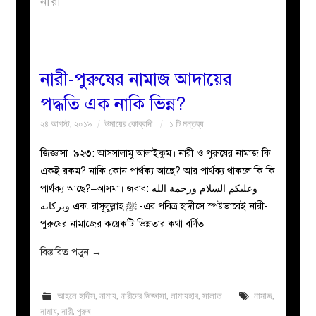
নারী
বয়ান
নারীদের
নারী-পুরুষের নামাজ আদায়ের
পদ্ধতি এক নাকি ভিন্ন?
পাতা
২৪ আগস্ট, ২০১৯
উমায়ের কোব্বাদী
১ টি মন্তব্য
ইসলাহী
জিজ্ঞাসা–৯২৩: আসসালামু আলাইকুম। নারী ও পুরুষের নামাজ কি
একই রকম? নাকি কোন পার্থক্য আছে? আর পার্থক্য থাকলে কি কি
মজলিস
পার্থক্য আছে?–আসমা। জবাব: وعليكم السلام ورحمة الله
وبركاته এক. রাসূলুল্লাহ ﷺ -এর পবিত্র হাদীসে স্পষ্টভাবেই নারী-
প্রশ্ন
পুরুষের নামাজের কয়েকটি ভিন্নতার কথা বর্ণিত
করুন
বিস্তারিত পড়ুন
→
আহলে হাদীস
,
নামায
,
নারীদের জিজ্ঞাসা
,
লামাযহাব
,
সালাত
নামাজ
,
নামায
,
নারী
,
পুরুষ