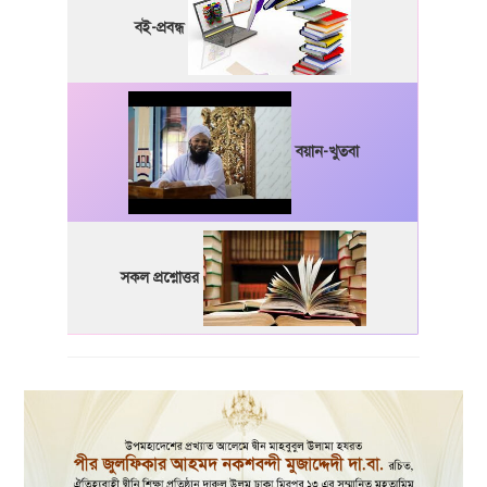
বই-প্রবন্ধ
বয়ান-খুতবা
সকল প্রশ্নোত্তর