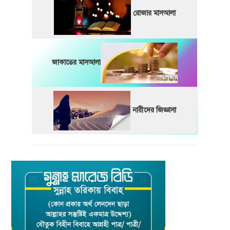
রোজার মাসআলা
জাকাতের মাসআলা
নারীদের জিজ্ঞাসা