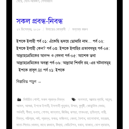
মেয়ে
,
যৌন-আকর্ষণ
,
লেসবিয়ান
সকল প্রবন্ধ-নিবন্ধ
২৭ ডিসেম্বর, ২০১৮
উমায়ের কোব্বাদী
মন্তব্য করুন
ইশকে ইলাহী পর্ব ০১: এঁকেছি হৃদয়ে তোমারি নাম… পর্ব ০২:
ইশকে ইলাহী কেন? পর্ব ০৩: ইশকে ইলাহির প্রভাবসমূহ পর্ব-০৪:
আল্লাহপ্রেমিকের আনন্দ ও বেদনা পর্ব-০৫: আশেক তথা
আল্লাহপ্রেমিকের অবস্থা পর্ব-০৬: আল্লামা শিবলি রহ.-এর ঘটনাসমূহ
ইশকে রাসূল ﷺ পর্ব ০১: ইশকে
বিস্তারিত পড়ুন
→
নির্বাচিত পোস্ট
,
সকল প্রবন্ধ-নিবন্ধ
অলসতা
,
আত্মার ব্যাধি
,
আনন্দ
,
আমল
,
আশুরা
,
ইশকে ইলাহী
,
ইসলাহী খুতুবাত
,
উম্মত
,
কুদৃষ্টি
,
কোয়ান্টাম মেথড
,
গর্ভবতী
,
গীবত
,
গুনাহ
,
গোপন
,
জান্নাত
,
জিকির
,
ঝগড়া
,
তাকওয়া
,
দুশ্চিন্তা
,
নারী
,
নিবন্ধ
,
পরিশ্রম
,
পর্দা
,
প্রবন্ধ
,
ফজর
,
ফজিলত
,
বেদনা
,
বৈশাখ
,
ভালোবাসা
,
মহররম
,
মাতা-পিতার খেদমত
,
মাহে রমযান
,
মিথ্যা
,
মেডিটেশন
,
যবান
,
যাকাত
,
যোগ ব্যায়াম
,