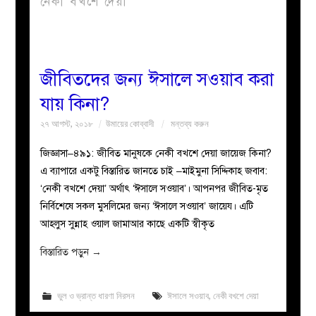
নেকী বখশে দেয়া
বয়ান
নারীদের
জীবিতদের জন্য ঈসালে সওয়াব করা
যায় কিনা?
পাতা
২৭ আগস্ট, ২০১৮
উমায়ের কোব্বাদী
মন্তব্য করুন
ইসলাহী
জিজ্ঞাসা–৪৯১: জীবিত মানুষকে নেকী বখশে দেয়া জায়েজ কিনা?
এ ব্যাপারে একটু বিস্তারিত জানতে চাই –মাইমুনা সিদ্দিকাহ জবাব:
মজলিস
‘নেকী বখশে দেয়া’ অর্থাৎ ‘ঈসালে সওয়াব’। আপনপর জীবিত-মৃত
নির্বিশেষে সকল মুসলিমের জন্য ‘ঈসালে সওয়াব’ জায়েয। এটি
প্রশ্ন
আহলুস সুন্নাহ ওয়াল জামাআর কাছে একটি স্বীকৃত
করুন
বিস্তারিত পড়ুন
→
ভুল ও ভ্রান্ত ধারণা নিরসন
ঈসালে সওয়াব
,
নেকী বখশে দেয়া