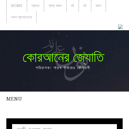
HOME
প্রবন্ধ
প্রশ্ন করুন
বই
বই
বয়ান
সকল প্রশ্নোত্তর
কোরআনের জ্যোতি
পরিচালক: শায়খ উমায়ের কোব্বাদী
MENU
সকল
প্রশ্নোত্তর
প্রবন্ধ