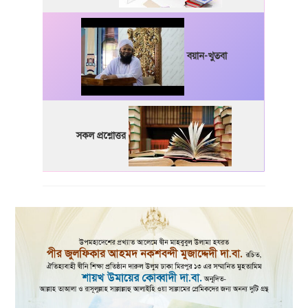
বয়ান-খুতবা
সকল প্রশ্নোত্তর