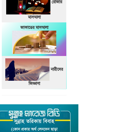
রোজার
মাসআলা
জাকাতের মাসআলা
নারীদের
জিজ্ঞাসা