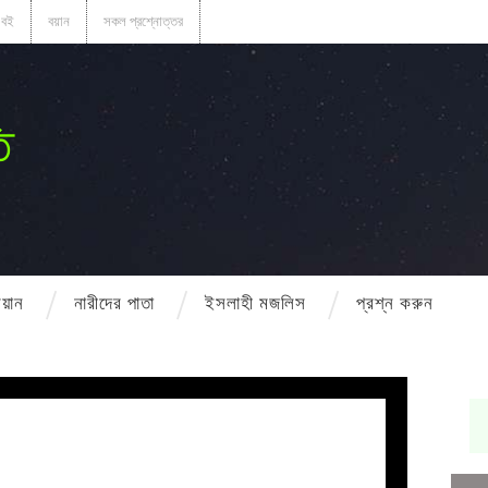
বই
বয়ান
সকল প্রশ্নোত্তর
ি
বয়ান
নারীদের পাতা
ইসলাহী মজলিস
প্রশ্ন করুন