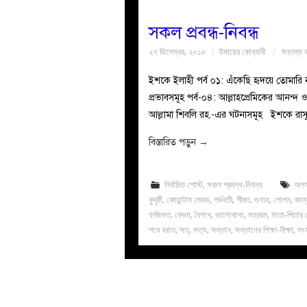
সকল প্রবন্ধ-নিবন্ধ
২৭ ডিসেম্বর, ২০১৮
উমায়ের কোব্বাদী
মন্তব্য 
ইশকে ইলাহী পর্ব ০১: এঁকেছি হৃদয়ে তোমারি
প্রভাবসমূহ পর্ব-০৪: আল্লাহপ্রেমিকের আনন্দ 
বিস্তারিত পড়ুন
→
নির্বাচিত পোস্ট
,
সকল প্রবন্ধ-নিবন্ধ
অল
কুদৃষ্টি
,
কোয়ান্টাম মেথড
,
গর্ভবতী
,
গীবত
,
গুনাহ
,
গোপন
,
জান
ফজিলত
,
বেদনা
,
বৈশাখ
,
ভালোবাসা
,
মহররম
,
মাতা-পিতার
শবে বরাত
,
সত্
,
সত্য
,
সন্তান
,
সন্তানের শিক্ষা-দীক্ষা
,
সং