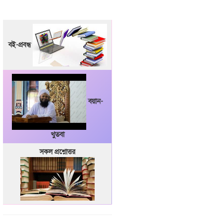
বই-প্রবন্ধ
বয়ান-
খুতবা
সকল প্রশ্নোত্তর