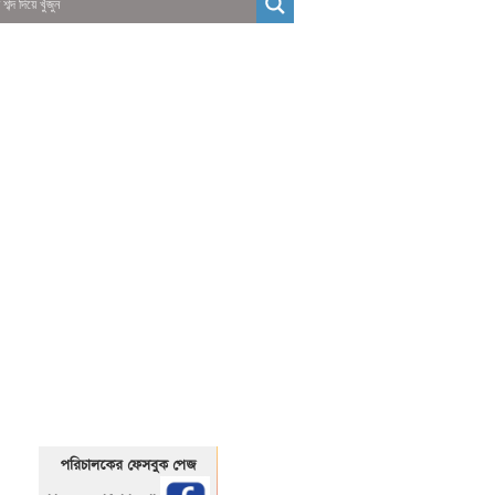
01325466920
1325466920
পরিচালকের ফেসবুক পেজ