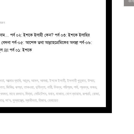
করুন
 নাম… পর্ব ০২: ইশকে ইলাহী কেন? পর্ব ০৩: ইশকে ইলাহির
ও বেদনা পর্ব-০৫: আশেক তথা আল্লাহপ্রেমিকের অবস্থা পর্ব-০৬:
আল্লামা শিবলি রহ.-এর ঘটনাসমূহ ইশকে রাসূল ﷺ পর্ব ০১: ইশকে
সতা
,
আত্মার ব্যাধি
,
আনন্দ
,
আমল
,
আশুরা
,
ইশকে ইলাহী
,
ইসলাহী খুতুবাত
,
উম্মত
,
্নাত
,
জিকির
,
ঝগড়া
,
তাকওয়া
,
দুশ্চিন্তা
,
নারী
,
নিবন্ধ
,
পরিশ্রম
,
পর্দা
,
প্রবন্ধ
,
ফজর
,
0
 খেদমত
,
মাহে রমযান
,
মিথ্যা
,
মেডিটেশন
,
যবান
,
যাকাত
,
যোগ ব্যায়াম
,
রূপচর্চা
,
রোজা
,
সার
,
সা'দ
,
সুস্বাস্থ্যে
,
স্বাধীনতা
,
হিজাব
,
হেদায়েত