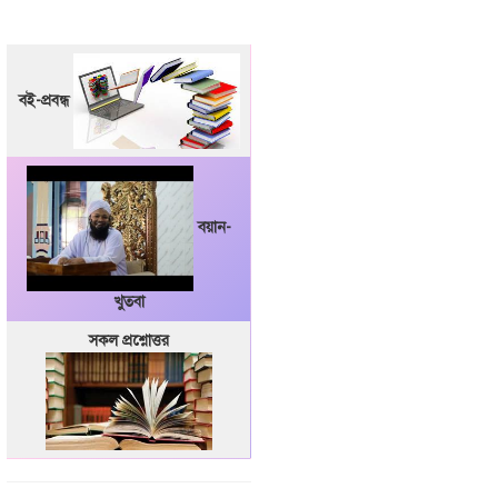
বই-প্রবন্ধ
বয়ান-
খুতবা
সকল প্রশ্নোত্তর