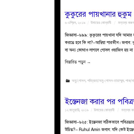
কুকুরের পায়খানার হুকুম
৬ এপ্রিল, ২০১৯
উমায়ের কোব্বাদী
মন্তব্য করু
জিজ্ঞাসা–৬৯৯: কুকুরের পায়খানা যদি আমার
করতে হবে কি না?–আম্বিয়া পারভীন। জবাব: 
বা অন্য কোথাও লাগলে গোসল ওয়াজিব হয় না
বিস্তারিত পড়ুন
→
অযু/গোসল
,
পবিত্রতা/অযু-গোসল-তায়াম্মুম
,
পাক/ন
ইস্তেনজা করার পর পবিত্র
১২ জানুয়ারি, ২০১৯
উমায়ের কোব্বাদী
মন্তব্য ক
জিজ্ঞাসা–৬২৫: ইস্তেনজা সঠিকভাবে পবিত্রতা
উচিত?– Ruhul Amin জবাব: যদি কেউ ইস্তেন