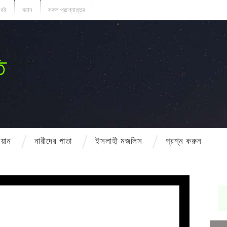
বই
বয়ান
সকল প্রশ্নোত্তর
ি
বয়ান
নারীদের পাতা
ইসলাহী মজলিস
প্রশ্ন করুন