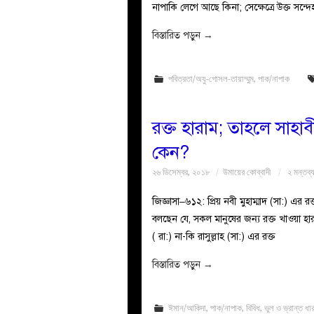
নাপাকি লেগে আছে কিনা; সেক্ষেত্রে উক্ত সন্দেহ 
বিস্তারিত পড়ুন
→
পবিত্রতা/অযু-গোসল-তায়াম্মুম
,
পাক/নাপাক
রক্ত হারাম; তাহলে সাহাবী নবীজী ﷺ-এর র
কেন?
২৬ ডিসেম্বর, ২০১৮
উমায়ের কোব্বাদী
২ মন্তব্
জিজ্ঞাসা–৬১২: প্রিয় নবী মুহাম্মাদ (সা:) এর র
বলছেন যে, সকল মানুষের জন্য রক্ত খাওয়া 
( রা:) না-কি রাসুল্লাহ (সা:) এর রক্ত
বিস্তারিত পড়ুন
→
ঈমান/আকিদা
,
পাক/নাপাক
,
বিবিধ
,
ভুল ও ভ্রান্ত ধা