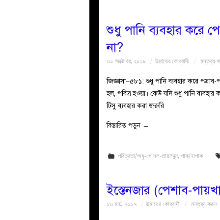
শুধু পানি ব্যবহার করে 
না?
৩০ অক্টোবর, ২০১৮
উমায়ের কোব্বাদী
মন্তব্য 
জিজ্ঞাসা–৫৮১: শুধু পানি ব্যবহার করে পস্রা
হল, পবিত্র হওয়া। কেউ যদি শুধু পানি ব্যবহার
টিসু ব্যবহার করা জরুরি
বিস্তারিত পড়ুন
→
পবিত্রতা/অযু-গোসল-তায়াম্মুম
,
পাক/নাপাক
ইস্তেনজার (পেশাব-পায়খ
১৩ মার্চ, ২০১৭
উমায়ের কোব্বাদী
মন্তব্য করুন