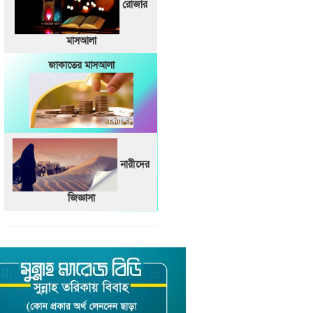
রোজার
মাসআলা
জাকাতের মাসআলা
নারীদের
জিজ্ঞাসা