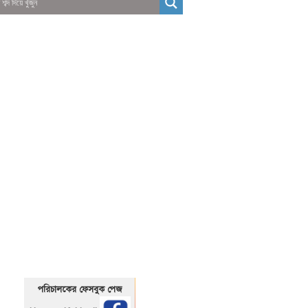
01325466920
1325466920
পরিচালকের ফেসবুক পেজ