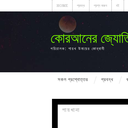
HOME
প্রবন্ধ
প্রশ্ন করুন
বই
কোরআনের জ্যোত
পরিচালক: শায়খ উমায়ের কোব্বাদী
সকল প্রশ্নোত্তর
প্রবন্ধ
পায়খানা