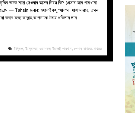
রকৃতির ডাকে সাড়া দেওয়ার আসল নিয়ম কি? (প্রস্রাব আর পায়খানা
ৃত হতাম।— Tahsin জবাব: ওয়ালাইকুমুস্সালাম। মাশাআল্লাহ, এমন
ঞাসা করার জন্য আল্লাহ আপনাকে উত্তম প্রতিদান দান
ত
ইস্তিঞ্জা
,
ইস্তেনজা
,
ওয়াশরুম
,
টয়লেট
,
পায়খানা
,
পেশাব
,
বাথরুম
,
বাথরূম