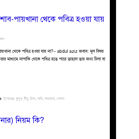
পেশাব-পায়খানা থেকে পবিত্র হওয়া যায়
করুন
ব-পায়খানা থেকে পবিত্র হওয়া যায় না?– abdul aziz জবাব: মূল বিষয়
 করার মাধ্যমে নাপাকি থেকে পবিত্র হতে পারে তাহলে তার জন্য ঢিলা বা
ইস্তেঞ্জা
,
কুলুখ
,
টিসু
,
ঢিলা
,
পানি
,
পায়খানা
,
পেশাব
ানার) নিয়ম কি?