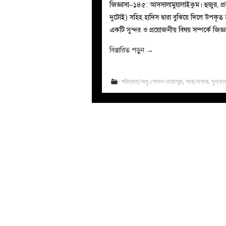
জিজ্ঞাসা–১৪৫: আসসালামুয়ালাইকুম। হুজুর, প্
দুটোই) সহিহ হাদিস দ্বারা বুঝিয়ে দিলে উপক
একটি সুন্দর ও প্রয়োজনীয় বিষয় সম্পর্কে জিজ্
বিস্তারিত পড়ুন
→
পবিত্রতা/অযু-গোসল-তায়াম্মুম
,
পাক/নাপাক
,
সুন্না