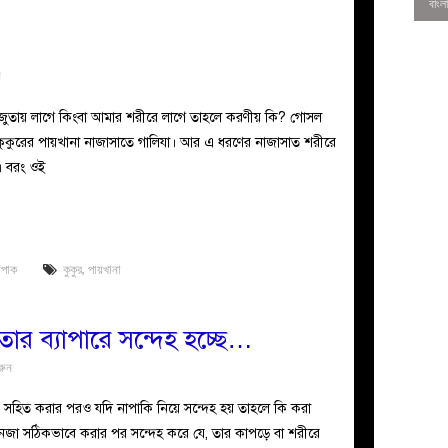
ন
 জুতায় লাগে কিংবা আমার শরীরে লাগে তাহলে করণীয় কি? গোসল
কুকুরের পায়খানা নাজাসাতে গালিযা। আর এ ধরণের নাজাসাত শরীরে
। বরং ওই
াপাক
কুকুর
,
পায়খানা
0
তার ব্যাপারে সন্দেহ হচ্ছে…
রুন
র সহিত করার পরও যদি নাপাকি নিয়ে সন্দেহ হয় তাহলে কি করা
জা সঠিকভাবে করার পর সন্দেহ করে যে, তার কাপড়ে বা শরীরে