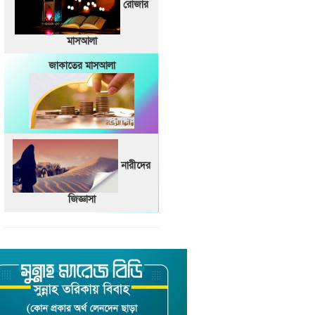
রোজার
মাসআলা
জাকাতের মাসআলা
নারীদের
জিজ্ঞাসা