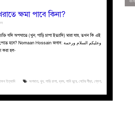
াতে ক্ষমা পাবে কিনা?
ুন
্তি যদি অপঘাতে (খুন, গাড়ি চাপা ইত্যাদি) মারা যায়, তখন কি এই
হবে? Nomaan Hossain জবাব: وعليكم السلام ورحمة
স পেশ করা হল-
াফন ইত্যাদি
অপঘাত
,
খুন
,
গাড়ি চাপা
,
ধ্বস
,
পানি ডুবে
,
পেটের পীড়া
,
প্লেগ
,
0