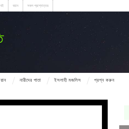
বই
বয়ান
সকল প্রশ্নোত্তর
ি
বয়ান
নারীদের পাতা
ইসলাহী মজলিস
প্রশ্ন করুন