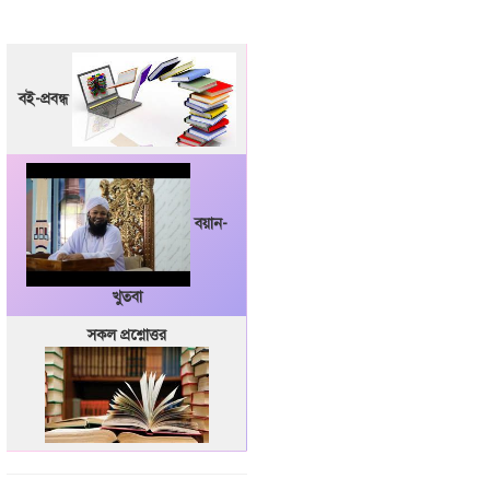
বই-প্রবন্ধ
বয়ান-
খুতবা
সকল প্রশ্নোত্তর