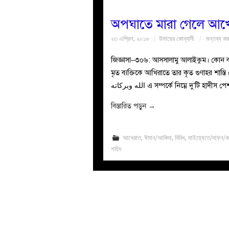
অপঘাতে মারা গেলে আখের
২৩ এপ্রিল, ২০১৮
উমায়ের কোব্বাদী
মন্তব্য কর
জিজ্ঞাসা–৩০৬: আসসালামু আলাইকুম। কোন ব্যক
মৃত ব্যক্তিকে আখিরাতে তার কৃত গুণাহর শাস্তি পেতে 
الله وبركاته এ সম্পর্কে নিম্নে দু’টি হাদী
বিস্তারিত পড়ুন
→
আখেরাত
,
ঈমান/আকিদা
,
বিবিধ
,
মাইয়্যেতে/দাফন/ক
শহিদ