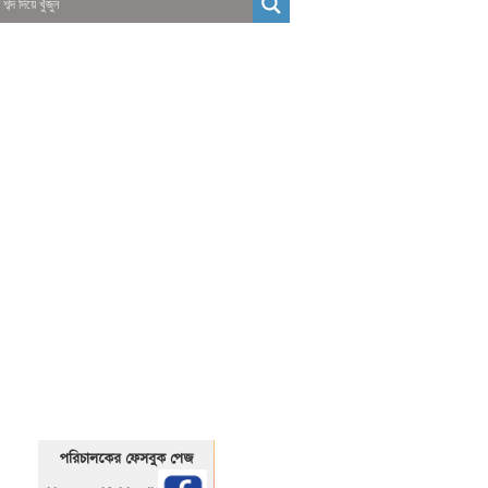
01325466920
1325466920
পরিচালকের ফেসবুক পেজ