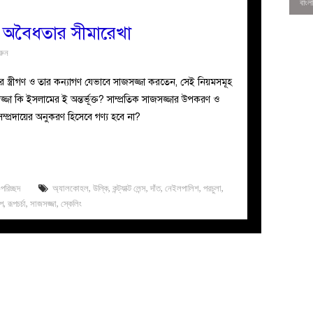
 ও অবৈধতার সীমারেখা
রুন
্ত্রীগণ ও তার কন্যাগণ যেভাবে সাজসজ্জা করতেন, সেই নিয়মসমূহ
া কি ইসলামের ই অন্তর্ভূক্ত? সাম্প্রতিক সাজসজ্জার উপকরণ ও
ম্প্রদায়ের অনুকরণ হিসেবে গণ্য হবে না?
পরিচ্ছদ
অ্যালকোহল
,
উল্কি
,
কন্ট্যাক্ট লেন্স
,
দাঁত
,
নেইলপালিশ
,
পরচুলা
,
প
,
রূপচর্চা
,
সাজসজ্জা
,
স্কেলিং
0