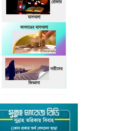
রোজার
মাসআলা
জাকাতের মাসআলা
নারীদের
জিজ্ঞাসা