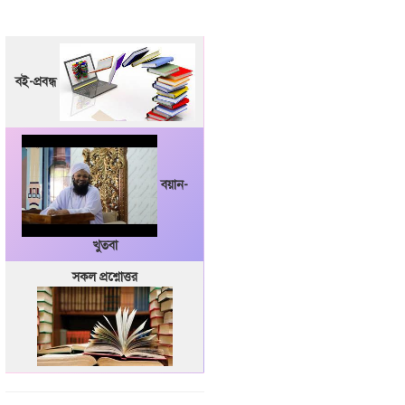
বই-প্রবন্ধ
বয়ান-
খুতবা
সকল প্রশ্নোত্তর