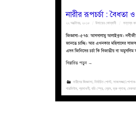
নারীর রূপচর্চা : বৈধতা
২২ অক্টোবর, ২০১৮
উমায়ের কোব্বাদী
মন্তব্য ক
জিজ্ঞাসা–৫৭৩: আসসালামু আলাইকুম। নবীজীর স
জানতে চাচ্ছি। আর এখনকার মহিলাদের সাজসজ্জ
এসব জিনিসের চর্চা কি বিজাতীয় বা অমুসলিম স
বিস্তারিত পড়ুন
→
নারীদের জিজ্ঞাসা
,
নির্বাচিত পোস্ট
,
সাজসজ্জা/পোশাক-
পারফিউম
,
প্রসাধনী
,
বডি স্প্রে
,
ব্রেস
,
ভ্রু প্লাক
,
মেকআ