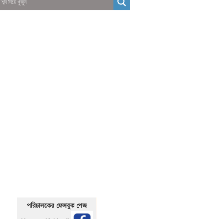
01325466920
1325466920
পরিচালকের ফেসবুক পেজ