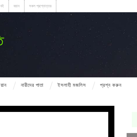
বই
বয়ান
সকল প্রশ্নোত্তর
ি
বয়ান
নারীদের পাতা
ইসলাহী মজলিস
প্রশ্ন করুন