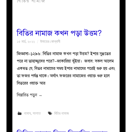
বিতির নামাজ
বয়ান
নারীদের
বিতির নামাজ কখন পড়া উত্তম?
১৫ মার্চ, ২০২২
উমায়ের কোব্বাদী
পাতা
জিজ্ঞাসা–১২৯৬: বিতির নামাজ কখন পড়া উত্তম? ইশার সুন্নতের
ইসলাহী
পরে না তাহাজ্জুদের পরে?–জাকারিয়া ভুঁইয়া। জবাব: সকল আলেম
একমত যে, বিতর নামাযের সময় ইশার নামাযের পরেই শুরু হয় এবং
মজলিস
তা ফজর পর্যন্ত থাকে। অর্থাৎ ফজরের নামাজের ওয়াক্ত শুরু হলে
বিতরের ওয়াক্ত আর
প্রশ্ন
বিস্তারিত পড়ুন
→
করুন
নামায
,
সালাত
বিতির নামাজ