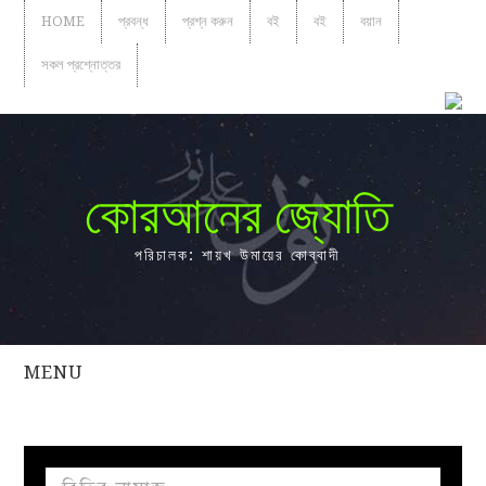
HOME
প্রবন্ধ
প্রশ্ন করুন
বই
বই
বয়ান
সকল প্রশ্নোত্তর
কোরআনের জ্যোতি
পরিচালক: শায়খ উমায়ের কোব্বাদী
MENU
সকল
প্রশ্নোত্তর
প্রবন্ধ