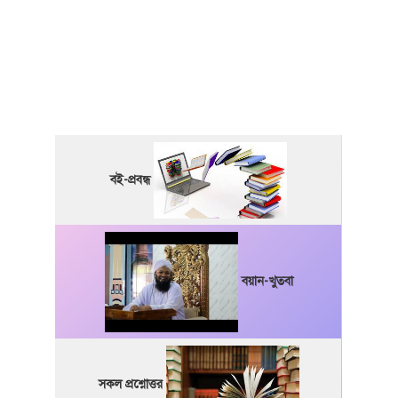
বই-প্রবন্ধ
বয়ান-খুতবা
সকল প্রশ্নোত্তর