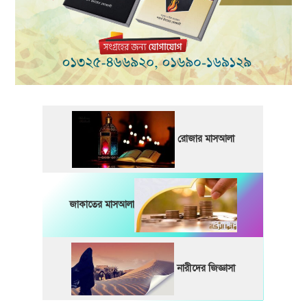
রোজার মাসআলা
জাকাতের মাসআলা
নারীদের জিজ্ঞাসা