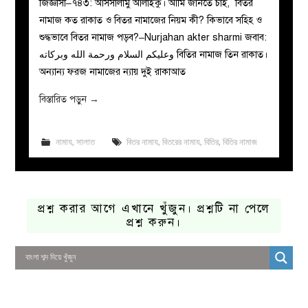
জিজ্ঞাসা–৭৪৩: আসসালামু আলাইকু। আমি জানতে চাই, বিতর
নামাজ কত রাকাত ও বিতর নামাজের নিয়ম কী? কিভাবে সহিহ ও
শুদ্ধভাবে বিতর নামাজ পড়ব?–Nurjahan akter sharmi জবাব:
وعليكم السلام ورحمة الله وبركاته বিতির নামাজ তিন রাকাত।
অন্যান্য ফরজ নামাজের ন্যায় দুই রাকাআত
বিস্তারিত পড়ুন
→
নামায
,
সালাত
বিতর নামায
,
বিতরের নামায
,
বিতির
,
বিতির নামাজ
প্রশ্ন করার আগে এখানে খুঁজুন। প্রশ্নটি না পেলে
প্রশ্ন করুন।