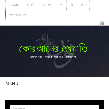
HOME
প্রবন্ধ
প্রশ্ন করুন
বই
বই
বয়ান
সকল প্রশ্নোত্তর
কোরআনের জ্যোতি
পরিচালক: শায়খ উমায়ের কোব্বাদী
MENU
সকল
প্রশ্নোত্তর
প্রবন্ধ