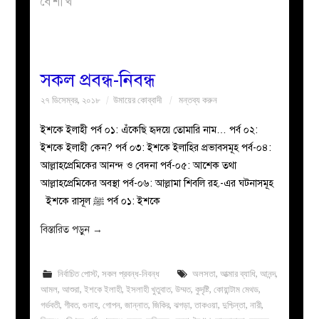
বৈশাখ
বয়ান
নারীদের
সকল প্রবন্ধ-নিবন্ধ
২৭ ডিসেম্বর, ২০১৮
উমায়ের কোব্বাদী
মন্তব্য করুন
পাতা
ইশকে ইলাহী পর্ব ০১: এঁকেছি হৃদয়ে তোমারি নাম… পর্ব ০২:
ইসলাহী
ইশকে ইলাহী কেন? পর্ব ০৩: ইশকে ইলাহির প্রভাবসমূহ পর্ব-০৪:
আল্লাহপ্রেমিকের আনন্দ ও বেদনা পর্ব-০৫: আশেক তথা
মজলিস
আল্লাহপ্রেমিকের অবস্থা পর্ব-০৬: আল্লামা শিবলি রহ.-এর ঘটনাসমূহ
ইশকে রাসূল ﷺ পর্ব ০১: ইশকে
প্রশ্ন
বিস্তারিত পড়ুন
→
করুন
নির্বাচিত পোস্ট
,
সকল প্রবন্ধ-নিবন্ধ
অলসতা
,
আত্মার ব্যাধি
,
আনন্দ
,
আমল
,
আশুরা
,
ইশকে ইলাহী
,
ইসলাহী খুতুবাত
,
উম্মত
,
কুদৃষ্টি
,
কোয়ান্টাম মেথড
,
গর্ভবতী
,
গীবত
,
গুনাহ
,
গোপন
,
জান্নাত
,
জিকির
,
ঝগড়া
,
তাকওয়া
,
দুশ্চিন্তা
,
নারী
,