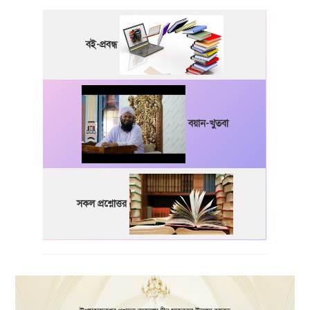
বই-প্রবন্ধ
বয়ান-খুতবা
সকল প্রশ্নোত্তর