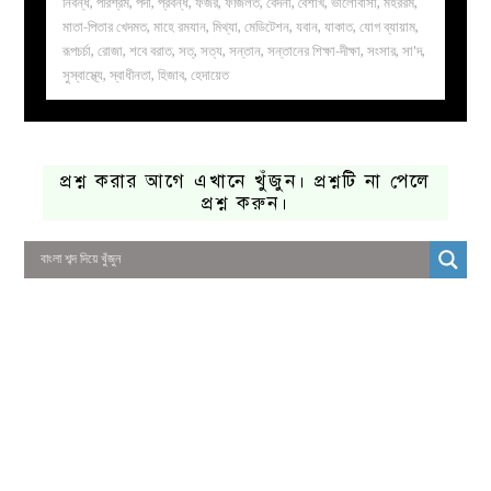
নিবন্ধ
,
পরিশ্রম
,
পর্দা
,
প্রবন্ধ
,
ফজর
,
ফজিলত
,
বেদনা
,
বৈশাখ
,
ভালোবাসা
,
মহররম
,
মাতা-পিতার খেদমত
,
মাহে রমযান
,
মিথ্যা
,
মেডিটেশন
,
যবান
,
যাকাত
,
যোগ ব্যায়াম
,
রূপচর্চা
,
রোজা
,
শবে বরাত
,
সত্
,
সত্য
,
সন্তান
,
সন্তানের শিক্ষা-দীক্ষা
,
সংসার
,
সা'দ
,
সুস্বাস্থ্যে
,
স্বাধীনতা
,
হিজাব
,
হেদায়েত
প্রশ্ন করার আগে এখানে খুঁজুন। প্রশ্নটি না পেলে
প্রশ্ন করুন।