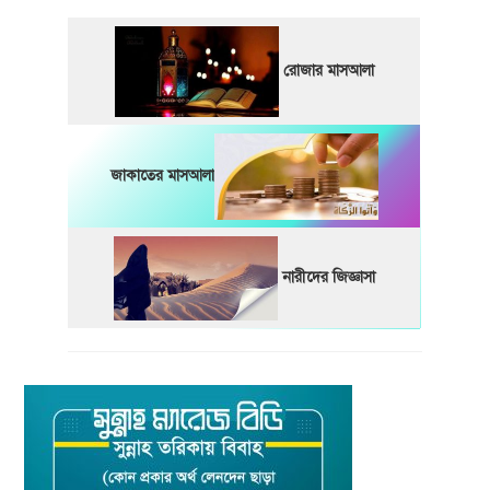
রোজার মাসআলা
জাকাতের মাসআলা
নারীদের জিজ্ঞাসা