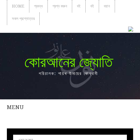
HOME
প্রবন্ধ
প্রশ্ন করুন
বই
বই
বয়ান
সকল প্রশ্নোত্তর
কোরআনের জ্যোতি
পরিচালক: শায়খ উমায়ের কোব্বাদী
MENU
সকল
প্রশ্নোত্তর
প্রবন্ধ