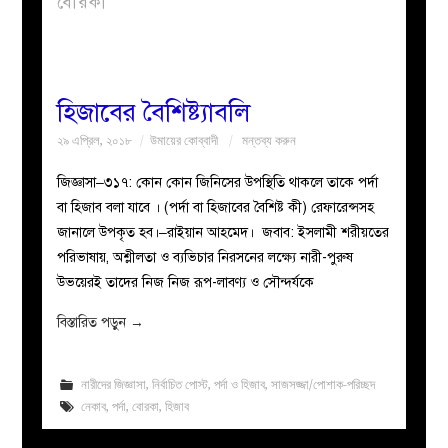
বোরকা
বয়ান
নারীদের
হিজাবের বৈশিষ্ট্যাবলি
২৯ এপ্রিল, ২০১৮
উমায়ের কোব্বাদী
মন্তব্য করুন
পাতা
জিজ্ঞাসা–৩১৭: কোন কোন জিনিসের উপস্থিতি থাকলে তাকে পর্দা
ইসলাহী
বা হিজাব বলা যাবে । (পর্দা বা হিজাবের বৈশিষ্ট কী) রেফারেন্সসহ
জানালে উপকৃত হব।–রাইয়ান আহমেদ। জবাব: ইসলামী শরীয়তের
মজলিস
পরিভাষায়, অশ্লীলতা ও ব্যভিচার নিরসনের লক্ষ্যে নারী-পুরুষ
উভয়েরই তাদের নিজ নিজ রূপ-লাবণ্য ও সৌন্দর্যকে
প্রশ্ন
বিস্তারিত পড়ুন
→
করুন
নারীদের জিজ্ঞাসা
,
নির্বাচিত পোস্ট
,
পর্দা ও হিজাব
,
সাজসজ্জা/পোশাক-পরিচ্ছদ
নেকাব
,
পর্দা
,
বোরকা
,
হিজাব