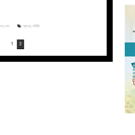
লেন-দেন
ব্যাংক
,
সমিতি
1
2