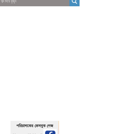
01325466920
1325466920
পরিচালকের ফেসবুক পেজ