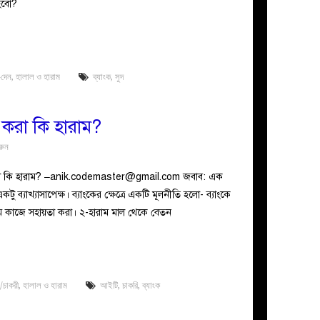
হবো?
-দেন
,
হালাল ও হারাম
ব্যাংক
,
সুদ
 করা কি হারাম?
রুন
া কি হারাম? –
anik.codemaster@gmail.com
জবাব: এক
ু ব্যাখ্যাসাপেক্ষ। ব্যাংকের ক্ষেত্রে একটি মূলনীতি হলো- ব্যাংকে
রাম কাজে সহায়তা করা। ২-হারাম মাল থেকে বেতন
/চাকরী
,
হালাল ও হারাম
আইটি
,
চাকরি
,
ব্যাংক