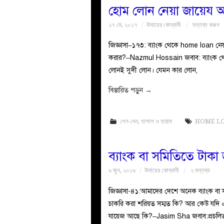
হোম লোন নেয়া জায়েয 
২৭ মে, ২০১৭
উমায়ের কোব্বাদী
মন্তব্য করুন
জিজ্ঞাসা–১৭৩: ব্যাংক থেকে home loan নেয়া
করার?–Nazmul Hossain জবাব: ব্যাংক থেক
লোনই সুদী লোন। যেমন কার লোন,
বিস্তারিত পড়ুন
→
লেন-দেন
,
হালাল ও হারাম
HOME L
ব্যাংক বা সমিতিতে টাকা
৯ জুন, ২০১৬
উমায়ের কোব্বাদী
২ মন্তব্য
জিজ্ঞাসা-৪১:আমাদের দেশে অনেক ব্যাংক বা স
চাকরি করা শরিয়ত সম্মত কি? আর কেউ যদি এ
যায়েজ আছে কি?–Jasim Sha জবাব:প্রচলি