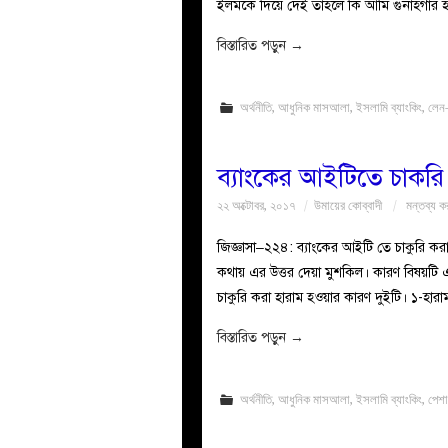
ইলমকে দিয়ে দেই তাহলে কি আমি গুনাহগার 
বিস্তারিত পড়ুন
→
অর্থনীতি
,
আধুনিক মাসআলা
,
ইসলামি ব্যাংকিং
,
লেন
ব্যাংকের আইটিতে চাকরি
২২ অক্টোবর, ২০১৭
উমায়ের কোব্বাদী
মন্তব্য ক
জিজ্ঞাসা–২২৪: ব্যাংকের আইটি তে চাকুরি কর
কথায় এর উত্তর দেয়া মুশকিল। কারণ বিষয়টি একট
চাকুরি করা হারাম হওয়ার কারণ দুইটি। ১-হা
বিস্তারিত পড়ুন
→
অর্থনীতি
,
আধুনিক মাসআলা
,
ইসলামি ব্যাংকিং
,
পেশা