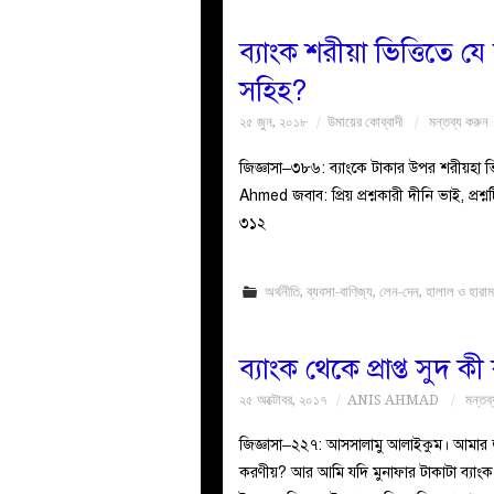
ব্যাংক শরীয়া ভিত্তিতে 
সহিহ?
২৫ জুন, ২০১৮
উমায়ের কোব্বাদী
মন্তব্য করুন
জিজ্ঞাসা–৩৮৬: ব্যাংকে টাকার উপর শরীয়হা 
Ahmed জবাব: প্রিয় প্রশ্নকারী দীনি ভাই, প্রশ্
৩১২
অর্থনীতি
,
ব্যবসা-বাণিজ্য
,
লেন-দেন
,
হালাল ও হারা
ব্যাংক থেকে প্রাপ্ত সুদ 
২৫ অক্টোবর, ২০১৭
ANIS AHMAD
মন্তব
জিজ্ঞাসা–২২৭: আসসালামু আলাইকুম। আমার জান
করণীয়? আর আমি যদি মুনাফার টাকাটা ব্যাংক