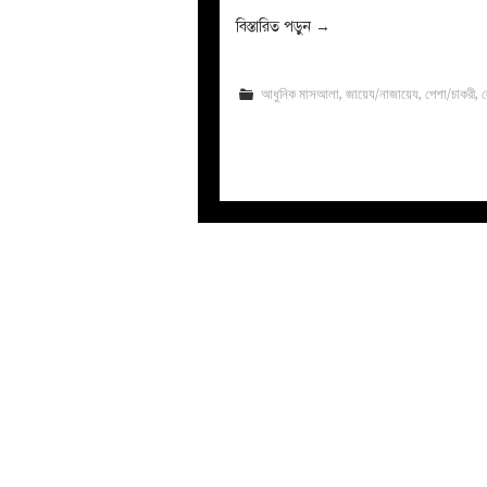
বিস্তারিত পড়ুন
→
আধুনিক মাসআলা
,
জায়েয/নাজায়েয
,
পেশা/চাকরী
,