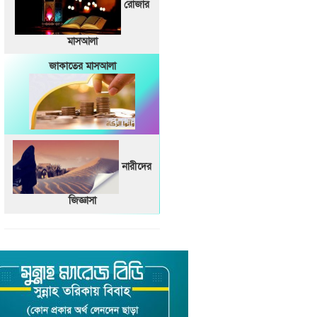
রোজার
মাসআলা
জাকাতের মাসআলা
নারীদের
জিজ্ঞাসা