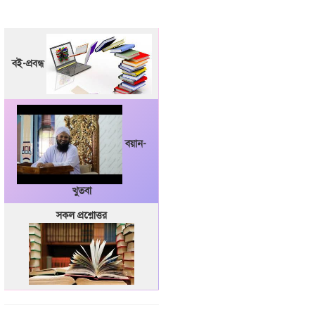
বই-প্রবন্ধ
বয়ান-
খুতবা
সকল প্রশ্নোত্তর