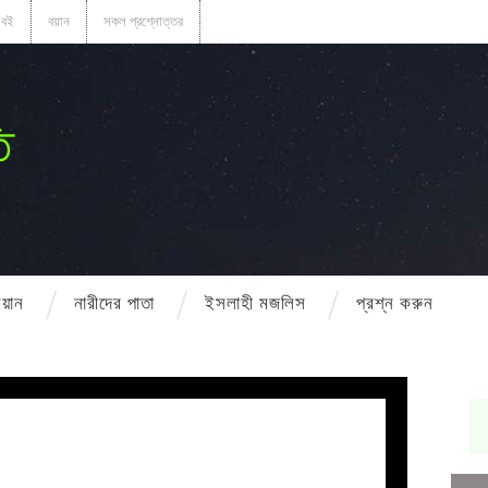
বই
বয়ান
সকল প্রশ্নোত্তর
ি
বয়ান
নারীদের পাতা
ইসলাহী মজলিস
প্রশ্ন করুন